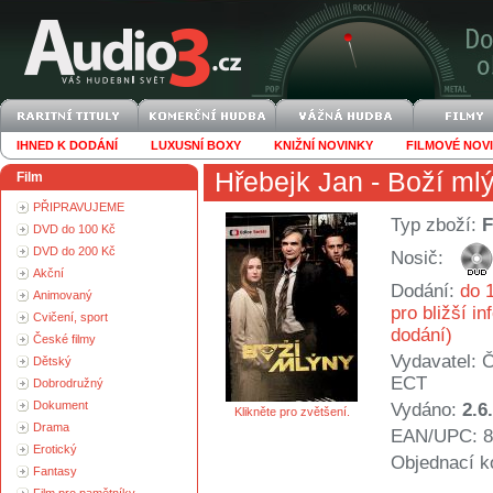
IHNED K DODÁNÍ
LUXUSNÍ BOXY
KNIŽNÍ NOVINKY
FILMOVÉ NOV
Hřebejk Jan
- Boží ml
Film
PŘIPRAVUJEME
Typ zboží:
F
DVD do 100 Kč
DVD do 200 Kč
Nosič:
Akční
Dodání:
do 1
Animovaný
pro bližší i
Cvičení, sport
dodání)
České filmy
Vydavatel:
Č
Dětský
ECT
Dobrodružný
Dokument
Vydáno:
2.6
Klikněte pro zvětšení.
Drama
EAN/UPC: 8
Erotický
Objednací k
Fantasy