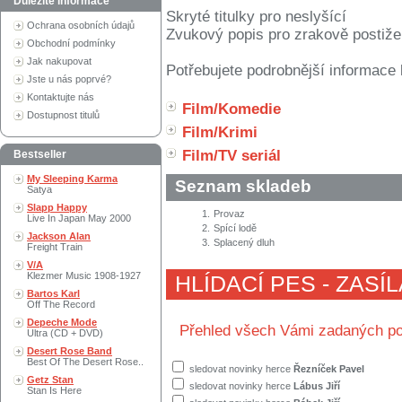
Důležité informace
Skryté titulky pro neslyšící
Ochrana osobních údajů
Zvukový popis pro zrakově postiž
Obchodní podmínky
Jak nakupovat
Potřebujete podrobnější informace 
Jste u nás poprvé?
Kontaktujte nás
Film/Komedie
Dostupnost titulů
Film/Krimi
Film/TV seriál
Bestseller
My Sleeping Karma
Seznam skladeb
Satya
Slapp Happy
1.
Provaz
Live In Japan May 2000
2.
Spící lodě
Jackson Alan
3.
Splacený dluh
Freight Train
V/A
Klezmer Music 1908-1927
HLÍDACÍ PES - ZASÍ
Bartos Karl
Off The Record
Depeche Mode
Přehled všech Vámi zadaných po
Ultra (CD + DVD)
Desert Rose Band
Best Of The Desert Rose..
sledovat novinky herce
Řezníček Pavel
Getz Stan
sledovat novinky herce
Lábus Jiří
Stan Is Here