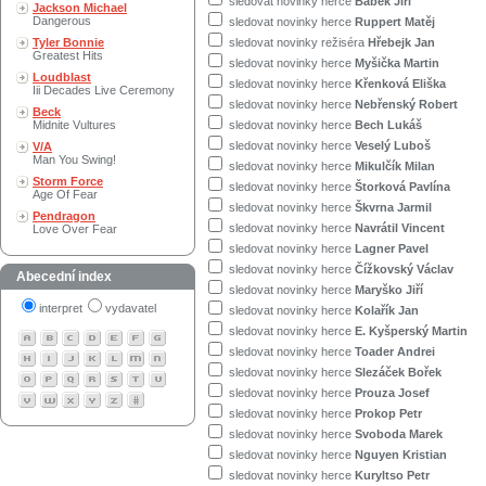
sledovat novinky herce
Bábek Jiří
Jackson Michael
Dangerous
sledovat novinky herce
Ruppert Matěj
Tyler Bonnie
sledovat novinky režiséra
Hřebejk Jan
Greatest Hits
sledovat novinky herce
Myšička Martin
Loudblast
sledovat novinky herce
Křenková Eliška
Iii Decades Live Ceremony
sledovat novinky herce
Nebřenský Robert
Beck
Midnite Vultures
sledovat novinky herce
Bech Lukáš
sledovat novinky herce
Veselý Luboš
V/A
Man You Swing!
sledovat novinky herce
Mikulčík Milan
Storm Force
sledovat novinky herce
Štorková Pavlína
Age Of Fear
sledovat novinky herce
Škvrna Jarmil
Pendragon
sledovat novinky herce
Navrátil Vincent
Love Over Fear
sledovat novinky herce
Lagner Pavel
sledovat novinky herce
Čížkovský Václav
Abecední index
sledovat novinky herce
Maryško Jiří
interpret
vydavatel
sledovat novinky herce
Kolařík Jan
sledovat novinky herce
E. Kyšperský Martin
sledovat novinky herce
Toader Andrei
sledovat novinky herce
Slezáček Bořek
sledovat novinky herce
Prouza Josef
sledovat novinky herce
Prokop Petr
sledovat novinky herce
Svoboda Marek
sledovat novinky herce
Nguyen Kristian
sledovat novinky herce
Kuryltso Petr