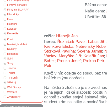
Film pro pamětníky
Běžná cena:
Filmové pohádky
Filmy na BLU-RAY
Naše cena:
Historický
Ušetříte:
36
Horor
Hudební
Kolekce
Komedie
režie:
Hřebejk Jan
Krimi
herec:
Řezníček Pavel
;
Lábus Jiří
Muzikál, hudební
Křenková Eliška
;
Nebřenský Rober
Rodinný
Štorková Pavlína
;
Škvrna Jarmil
;
N
Romance
Václav
;
Maryško Jiří
;
Kolařík Jan
;
Sci-fi
Bořek
;
Prouza Josef
;
Prokop Petr
;
Story
Petr
Taneční
Když viník odejde od soudu bez tre
Thriller
božích mlýnu dopředu.
TV seriál
Válečný
Na některé zločince je spravedlnos
Walt Disney
je na jejich lidské slabosti: pocitu
Western
ochotě zkoušet stejné špinavé tri
Životopisný
student kriminalistiky a novinářka