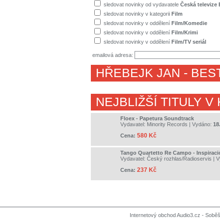
sledovat novinky od vydavatele
Česká televize
sledovat novinky v kategorii
Film
sledovat novinky v oddělení
Film/Komedie
sledovat novinky v oddělení
Film/Krimi
sledovat novinky v oddělení
Film/TV seriál
emailová adresa:
HŘEBEJK JAN
- BES
NEJBLIŽŠÍ TITULY V
Floex - Papetura Soundtrack
Vydavatel:
Minority Records
| Vydáno:
18
580 Kč
Cena:
Tango Quartetto Re Campo - Inspiraci
Vydavatel:
Český rozhlas/Radioservis
| 
237 Kč
Cena:
Internetový obchod Audio3.cz - Soběši