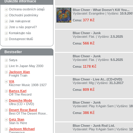
Důležité informace
Ochrana osobních údajů
Blue Cheer - What Doesn't Kill You...
Vydavatel:
Evangeline
| Vydáno:
10.9.200
Obchodní podmínky
377 Kč
Cena:
Jak nakupovat
Jste u nás poprvé?
Kontaktujte nás
Blue Cheer - Junk
Vydavatel:
Flat.
| Vydáno:
2.5.2025
Dostupnost titulů
566 Kč
Cena:
Bestseller
Blue Cheer - Junk
Vydavatel:
Flat.
| Vydáno:
9.5.2025
Satya
Live In Japan May 2000
1178 Kč
Cena:
Jackson Alan
Freight Train
Blue Cheer - Live At.. (CD+DVD)
V/A
Vydavatel:
Mig
| Vydáno:
31.3.2017
Klezmer Music 1908-1927
809 Kč
Cena:
Bartos Karl
Off The Record
Depeche Mode
Blue Cheer - Junk
Ultra (CD + DVD)
Vydavatel:
Play It Again Sam
| Vydáno:
18
Desert Rose Band
386 Kč
Cena:
Best Of The Desert Rose..
Getz Stan
Stan Is Here
Blue Cheer - Junk Rsd Ltd.
Jackson Michael
Vydavatel:
Play It Again Sam
| Vydáno:
12
Dangerous