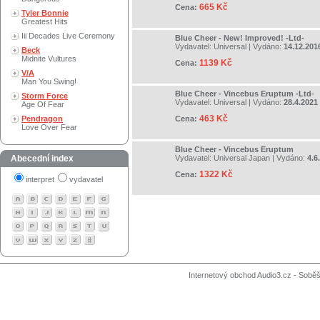
665 Kč
Cena:
Tyler Bonnie
Greatest Hits
Iii Decades Live Ceremony
Blue Cheer - New! Improved! -Ltd-
Vydavatel:
Universal
| Vydáno:
14.12.201
Beck
Midnite Vultures
1139 Kč
Cena:
V/A
Man You Swing!
Blue Cheer - Vincebus Eruptum -Ltd-
Storm Force
Vydavatel:
Universal
| Vydáno:
28.4.2021
Age Of Fear
463 Kč
Pendragon
Cena:
Love Over Fear
Blue Cheer - Vincebus Eruptum
Abecední index
Vydavatel:
Universal Japan
| Vydáno:
4.6
1322 Kč
Cena:
interpret
vydavatel
Internetový obchod Audio3.cz - Soběši