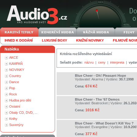
IHNED K DODÁNÍ
LUXUSNÍ BOXY
KNIŽNÍ NOVINKY
FILMOVÉ NOV
Nabídka
Kritéria rozšířeného vyhledávání
AKCE
Seřadit podle:
názvu
|
ceny
|
interpreta
|
vyda
KAMPAŇ
NOVINKY
Blue Cheer - Oh! Pleasant Hope
Country
Vydavatel:
Akarma
| Vydáno:
30.7.1998
Dance
674 Kč
Cena:
Pop
Rock
Blue Cheer - The '67 Demos
Hudba pro děti
Vydavatel:
Beatrocket
| Vydáno:
26.1.202
Ostatní
1016 Kč
Cena:
Obaly CD, DVD, ...
Knihy
Blue Cheer - What Doesn't Kill You ?
Suvenýry
Vydavatel:
Evangeline
| Vydáno:
10.9.200
377 Kč
Cena: