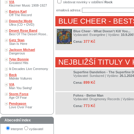
V/A
sledovat novinky v oddělení
Rock
Klezmer Music 1908-1927
emailová adresa:
Bartos Karl
Off The Record
BLUE CHEER
- BEST
Depeche Mode
Ultra (CD + DVD)
Desert Rose Band
Blue Cheer - What Doesn't Kill You...
Best Of The Desert Rose..
Vydavatel:
Evangeline
| Vydáno:
10.9.200
Getz Stan
377 Kč
Cena:
Stan Is Here
Jackson Michael
Dangerous
Tyler Bonnie
NEJBLIŽŠÍ TITULY V
Greatest Hits
Iii Decades Live Ceremony
Superfine Dandelion - The Superfine 
Beck
Vydavatel:
Sundazed
| Vydáno:
26.1.2024
Midnite Vultures
899 Kč
Cena:
V/A
Man You Swing!
Storm Force
Fohns - Better Man
Age Of Fear
Vydavatel:
Drugmoney Records
| Vydáno
Pendragon
773 Kč
Cena:
Love Over Fear
Abecední index
interpret
vydavatel