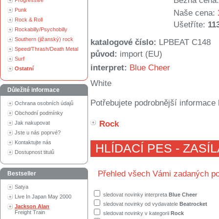
Běžná cena:
Progressive
Punk
Naše cena:
Rock & Roll
Ušetříte:
11
Rockabilly/Psychobilly
Southern (jižanský) rock
katalogové číslo:
LPBEAT C148
Speed/Thrash/Death Metal
původ:
import (EU)
Surf
interpret:
Blue Cheer
Ostatní
White
Důležité informace
Potřebujete podrobnější informace 
Ochrana osobních údajů
Obchodní podmínky
Rock
Jak nakupovat
Jste u nás poprvé?
Kontaktujte nás
HLÍDACÍ PES - ZASÍ
Dostupnost titulů
Přehled všech Vámi zadaných po
Bestseller
Satya
sledovat novinky interpreta
Blue Cheer
Live In Japan May 2000
sledovat novinky od vydavatele
Beatrocket
Jackson Alan
Freight Train
sledovat novinky v kategorii
Rock