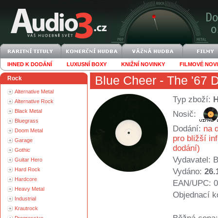
IHNED K DODÁNÍ
LUXUSNÍ BOXY
KNIŽNÍ NOVINKY
FILMOVÉ NOV
Blue Cheer
- The '67
Rock
Alternative Metal
Typ zboží:
Alternative Rock
Black Metal
Nosič:
Bluegrass
Dodání:
na d
Doom Metal
pro bližší i
Garage
dodání)
Gothic
Vydavatel:
B
Guitar Hero
Hard Rock
Vydáno:
26.
Hardcore
EAN/UPC: 0
Heavy Metal
Objednací k
Industrial
Krautrock