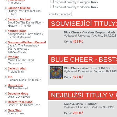
sledovat novinky v kategorii
Rock
The best of
sledovat novinky v oddělení
Rock
Jackson Michael
History Past, Present And
Future
emailová adresa:
Jackson Michael
SOUVISEJÍCÍ TITULY
Blood On The Dance Floor -
History In The Mix
Youngbloods
Blue Cheer - Vincebus Eruptum -Ltd-
Youngbloods / Earth Music /
Vydavatel:
Universal
| Vydáno:
28.4.2021
Elephant Mountain
463 Kč
Cena:
Domnerus/Hallberg/Erstand
Jazz At The Pawnshop -
30th Anniversary
3xSACD+DVD
Prodigy
BLUE CHEER
- BEST
Music For The Jilted
Generation
Blue Cheer - What Doesn't Kill You...
Jackson Alan
Vydavatel:
Evangeline
| Vydáno:
10.9.200
Freight Train
V/A
377 Kč
Cena:
Klezmer Music 1908-1927
Bartos Karl
Off The Record
NEJBLIŽŠÍ TITULY V
Depeche Mode
Ultra (CD + DVD)
Desert Rose Band
Ivanova Maria - Bluthner
Best Of The Desert Rose..
Vydavatel:
Hanssler
| Vydáno:
3.5.1999
Getz Stan
260 Kč
Cena:
Stan Is Here