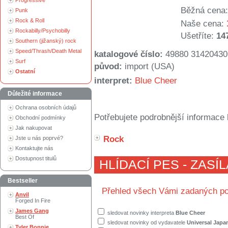
Progressive
Běžná cena:
Punk
Rock & Roll
Naše cena:
Rockabilly/Psychobilly
Ušetříte:
14
Southern (jižanský) rock
Speed/Thrash/Death Metal
katalogové číslo:
49880 31420430
Surf
původ:
import (USA)
Ostatní
interpret:
Blue Cheer
Důležité informace
Ochrana osobních údajů
Potřebujete podrobnější informace 
Obchodní podmínky
Jak nakupovat
Rock
Jste u nás poprvé?
Kontaktujte nás
Dostupnost titulů
HLÍDACÍ PES - ZASÍ
Bestseller
Přehled všech Vámi zadaných po
Anvil
Forged In Fire
James Gang
sledovat novinky interpreta
Blue Cheer
Best Of
sledovat novinky od vydavatele
Universal Japa
Tyler Bonnie