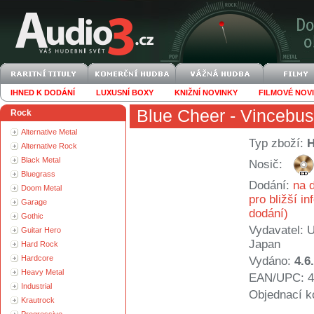
IHNED K DODÁNÍ
LUXUSNÍ BOXY
KNIŽNÍ NOVINKY
FILMOVÉ NOV
Blue Cheer
- Vincebu
Rock
Alternative Metal
Typ zboží:
Alternative Rock
Black Metal
Nosič:
Bluegrass
Dodání:
na d
Doom Metal
pro bližší i
Garage
dodání)
Gothic
Vydavatel:
U
Guitar Hero
Japan
Hard Rock
Hardcore
Vydáno:
4.6
Heavy Metal
EAN/UPC: 4
Industrial
Objednací k
Krautrock