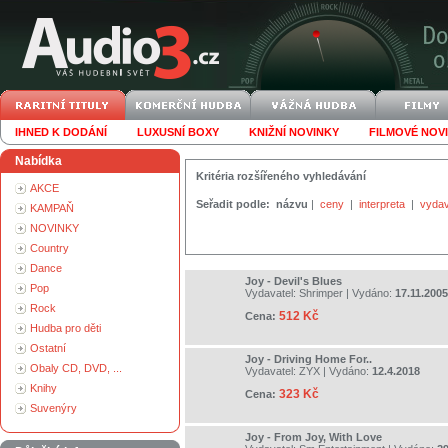
IHNED K DODÁNÍ
LUXUSNÍ BOXY
KNIŽNÍ NOVINKY
FILMOVÉ NOV
Nabídka
Kritéria rozšířeného vyhledávání
AKCE
Seřadit podle:
názvu
|
ceny
|
interpreta
|
vydav
KAMPAŇ
NOVINKY
Country
Dance
Joy - Devil's Blues
Pop
Vydavatel:
Shrimper
| Vydáno:
17.11.2005
Rock
512 Kč
Cena:
Hudba pro děti
Ostatní
Joy - Driving Home For..
Obaly CD, DVD, ...
Vydavatel:
ZYX
| Vydáno:
12.4.2018
Knihy
323 Kč
Cena:
Suvenýry
Joy - From Joy, With Love