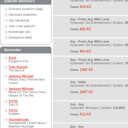
Vydavatel:
Sm Entertainment
| Vydáno:
29
Důležité informace
818 Kč
Cena:
Ochrana osobních údajů
Obchodní podmínky
Joy - From Joy, With Love
Jak nakupovat
Vydavatel:
Sm Entertainment
| Vydáno:
29
Jste u nás poprvé?
602 Kč
Cena:
Kontaktujte nás
Dostupnost titulů
Joy - From Joy, With Love
Vydavatel:
Sm Entertainment
| Vydáno:
29
Bestseller
953 Kč
Cena:
Anvil
Joy - From Joy, With Love
Forged In Fire
Vydavatel:
Sm Entertainment
| Vydáno:
19
Tyler Bonnie
1367 Kč
Cena:
The best of
Jackson Michael
History Past, Present And
Joy - Hello
Future
Vydavatel:
Sm Entertainment
| Vydáno:
11
Jackson Michael
1007 Kč
Blood On The Dance Floor -
Cena:
History In The Mix
TOTO
Joy - Joy
Toto IV
Vydavatel:
Shrimper
| Vydáno:
3.4.2003
TOTO
Isolation
512 Kč
Cena:
Youngbloods
Youngbloods / Earth Music /
Elephant Mountain
Joy - Joy