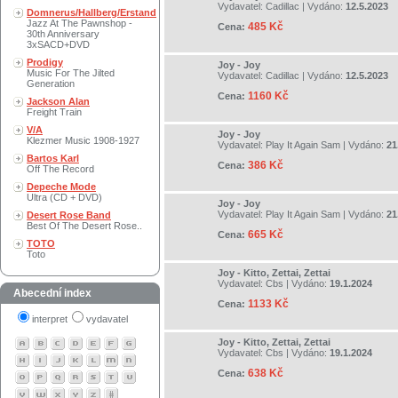
Vydavatel:
Cadillac
| Vydáno:
12.5.2023
Domnerus/Hallberg/Erstand
Jazz At The Pawnshop -
485 Kč
Cena:
30th Anniversary
3xSACD+DVD
Prodigy
Joy - Joy
Music For The Jilted
Vydavatel:
Cadillac
| Vydáno:
12.5.2023
Generation
1160 Kč
Cena:
Jackson Alan
Freight Train
V/A
Joy - Joy
Klezmer Music 1908-1927
Vydavatel:
Play It Again Sam
| Vydáno:
21
Bartos Karl
386 Kč
Cena:
Off The Record
Depeche Mode
Ultra (CD + DVD)
Joy - Joy
Vydavatel:
Play It Again Sam
| Vydáno:
21
Desert Rose Band
Best Of The Desert Rose..
665 Kč
Cena:
TOTO
Toto
Joy - Kitto, Zettai, Zettai
Vydavatel:
Cbs
| Vydáno:
19.1.2024
Abecední index
1133 Kč
Cena:
interpret
vydavatel
Joy - Kitto, Zettai, Zettai
Vydavatel:
Cbs
| Vydáno:
19.1.2024
638 Kč
Cena: