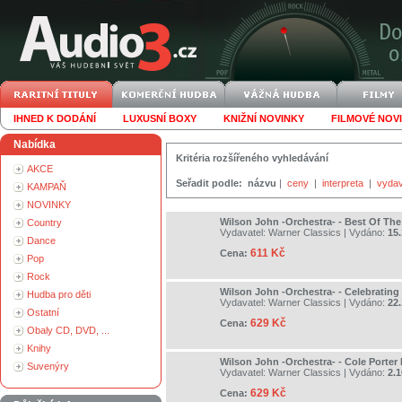
IHNED K DODÁNÍ
LUXUSNÍ BOXY
KNIŽNÍ NOVINKY
FILMOVÉ NOV
Nabídka
Kritéria rozšířeného vyhledávání
AKCE
Seřadit podle:
názvu
|
ceny
|
interpreta
|
vydav
KAMPAŇ
NOVINKY
Wilson John -Orchestra- - Best Of Th
Country
Vydavatel:
Warner Classics
| Vydáno:
15.
Dance
611 Kč
Cena:
Pop
Rock
Wilson John -Orchestra- - Celebrating
Hudba pro děti
Vydavatel:
Warner Classics
| Vydáno:
22
Ostatní
629 Kč
Cena:
Obaly CD, DVD, ...
Knihy
Wilson John -Orchestra- - Cole Porter
Suvenýry
Vydavatel:
Warner Classics
| Vydáno:
2.1
629 Kč
Cena: