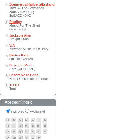
Domnerus/Hallberg/Erstand
Jazz At The Pawnshop -
30th Anniversary
3xSACD+DVD
Prodigy
Music For The Jilted
Generation
Jackson Alan
Freight Train
V/A
Klezmer Music 1908-1927
Bartos Karl
Off The Record
Depeche Mode
Ultra (CD + DVD)
Desert Rose Band
Best Of The Desert Rose..
TOTO
Toto
Abecední index
interpret
vydavatel