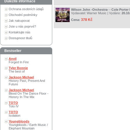
Důležité informace
Ochrana osobních údajů
Wilson John -Orchestra- - Cole Porter
Vydavatel:
Warner Music
| Vydáno:
20.10
Obchodní podmínky
378 Kč
Cena:
Jak nakupovat
Jste u nás poprvé?
Kontaktujte nás
Dostupnost titulů
Bestseller
Anvil
Forged In Fire
Tyler Bonnie
The best of
Jackson Michael
History Past, Present And
Future
Jackson Michael
Blood On The Dance Floor -
History In The Mix
TOTO
Toto IV
TOTO
Isolation
Youngbloods
Youngbloods / Earth Music /
Elephant Mountain