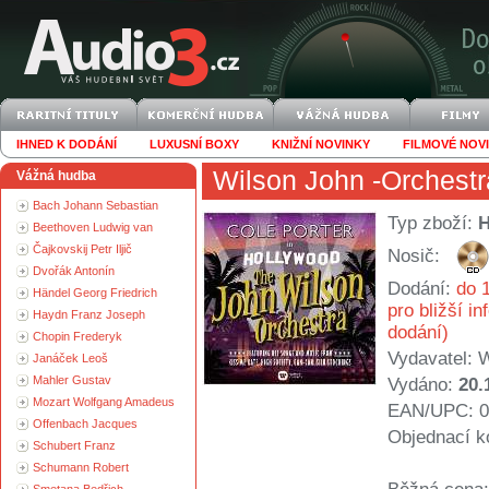
IHNED K DODÁNÍ
LUXUSNÍ BOXY
KNIŽNÍ NOVINKY
FILMOVÉ NOV
Wilson John -Orchestr
Vážná hudba
Bach Johann Sebastian
Typ zboží:
Beethoven Ludwig van
Čajkovskij Petr Iljič
Nosič:
Dvořák Antonín
Dodání:
do 1
Händel Georg Friedrich
pro bližší i
Haydn Franz Joseph
dodání)
Chopin Frederyk
Vydavatel:
W
Janáček Leoš
Mahler Gustav
Vydáno:
20.
Mozart Wolfgang Amadeus
EAN/UPC: 0
Offenbach Jacques
Objednací k
Schubert Franz
Schumann Robert