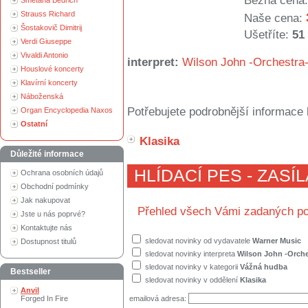
Běžná cena:
Smetana Bedřich
Strauss Richard
Naše cena:
Šostakovič Dimitrij
Ušetříte:
51
Verdi Giuseppe
Vivaldi Antonio
interpret:
Wilson John -Orchestra
Houslové koncerty
Klavírní koncerty
Náboženská
Potřebujete podrobnější informace 
Organ Encyclopedia Naxos
Ostatní
Klasika
Důležité informace
HLÍDACÍ PES - ZASÍ
Ochrana osobních údajů
Obchodní podmínky
Jak nakupovat
Přehled všech Vámi zadaných po
Jste u nás poprvé?
Kontaktujte nás
sledovat novinky od vydavatele
Warner Music
Dostupnost titulů
sledovat novinky interpreta
Wilson John -Orche
sledovat novinky v kategorii
Vážná hudba
Bestseller
sledovat novinky v oddělení
Klasika
Anvil
Forged In Fire
emailová adresa: