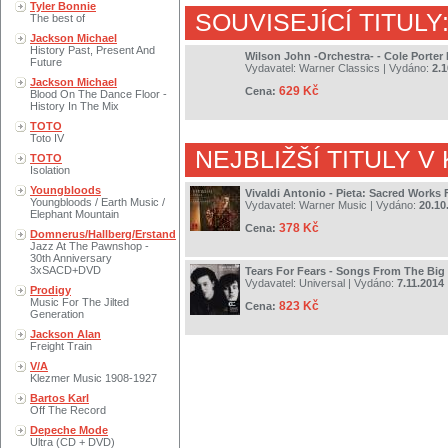
Tyler Bonnie
SOUVISEJÍCÍ TITULY
The best of
Jackson Michael
History Past, Present And
Wilson John -Orchestra- - Cole Porter
Future
Vydavatel:
Warner Classics
| Vydáno:
2.1
Jackson Michael
629 Kč
Cena:
Blood On The Dance Floor -
History In The Mix
TOTO
Toto IV
NEJBLIŽŠÍ TITULY V
TOTO
Isolation
Youngbloods
Vivaldi Antonio - Pieta: Sacred Works 
Youngbloods / Earth Music /
Vydavatel:
Warner Music
| Vydáno:
20.10
Elephant Mountain
378 Kč
Cena:
Domnerus/Hallberg/Erstand
Jazz At The Pawnshop -
30th Anniversary
3xSACD+DVD
Tears For Fears - Songs From The Big
Vydavatel:
Universal
| Vydáno:
7.11.2014
Prodigy
Music For The Jilted
823 Kč
Cena:
Generation
Jackson Alan
Freight Train
V/A
Klezmer Music 1908-1927
Bartos Karl
Off The Record
Depeche Mode
Ultra (CD + DVD)