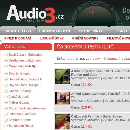
IHNED K DODÁNÍ
LUXUSNÍ BOXY
KNIŽNÍ NOVINKY
FILMOVÉ NOV
ČAJKOVSKIJ PETR ILJIČ
Vážná hudba
Bach Johann Sebastian
Seřadit podle:
názvu
|
ceny
|
interpreta
|
vydav
Beethoven Ludwig van
Čajkovskij Petr Iljič
Ashkenazy Vladimir - 1812 Overtüre / Ca
Dvořák Antonín
Romeo und Julia
Vydavatel:
Universal
| Vydáno:
21.10.201
Händel Georg Friedrich
114 Kč
Cena:
Haydn Franz Joseph
Chopin Frederyk
Ančerl Karel; Čajkovskij Petr Iljič - An
Janáček Leoš
20
Vydavatel:
Supraphon
| Vydáno:
23.6.200
Mahler Gustav
219 Kč
Cena:
Mozart Wolfgang Amadeus
Offenbach Jacques
Čajkovskij Petr Iljič - Ballet Suites
Schubert Franz
Vydavatel:
Universal
| Vydáno:
24.10.201
Schumann Robert
114 Kč
Cena: