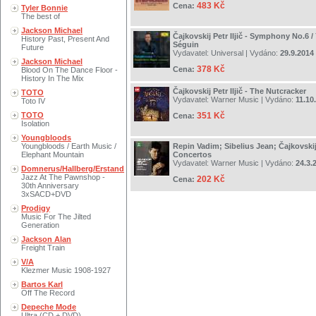
483 Kč
Cena:
Tyler Bonnie
The best of
Jackson Michael
Čajkovskij Petr Iljič - Symphony No.6 /
History Past, Present And
Séguin
Future
Vydavatel:
Universal
| Vydáno:
29.9.2014
Jackson Michael
378 Kč
Cena:
Blood On The Dance Floor -
History In The Mix
Čajkovskij Petr Iljič - The Nutcracker
TOTO
Vydavatel:
Warner Music
| Vydáno:
11.10
Toto IV
TOTO
351 Kč
Cena:
Isolation
Youngbloods
Youngbloods / Earth Music /
Repin Vadim; Sibelius Jean; Čajkovskij P
Elephant Mountain
Concertos
Vydavatel:
Warner Music
| Vydáno:
24.3.
Domnerus/Hallberg/Erstand
Jazz At The Pawnshop -
202 Kč
Cena:
30th Anniversary
3xSACD+DVD
Prodigy
Music For The Jilted
Generation
Jackson Alan
Freight Train
V/A
Klezmer Music 1908-1927
Bartos Karl
Off The Record
Depeche Mode
Ultra (CD + DVD)