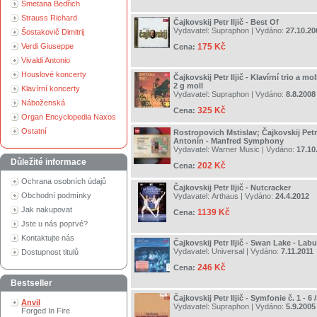
Smetana Bedřich
Strauss Richard
Čajkovskij Petr Iljič - Best Of
Vydavatel:
Supraphon
| Vydáno:
27.10.20
Šostakovič Dimitrij
Verdi Giuseppe
175 Kč
Cena:
Vivaldi Antonio
Houslové koncerty
Čajkovskij Petr Iljič - Klavírní trio a moll
2 g moll
Klavírní koncerty
Vydavatel:
Supraphon
| Vydáno:
8.8.2008
Náboženská
325 Kč
Cena:
Organ Encyclopedia Naxos
Ostatní
Rostropovich Mstislav; Čajkovskij Petr 
Antonín - Manfred Symphony
Vydavatel:
Warner Music
| Vydáno:
17.10
Důležité informace
202 Kč
Cena:
Ochrana osobních údajů
Čajkovskij Petr Iljič - Nutcracker
Obchodní podmínky
Vydavatel:
Arthaus
| Vydáno:
24.4.2012
Jak nakupovat
1139 Kč
Cena:
Jste u nás poprvé?
Kontaktujte nás
Čajkovskij Petr Iljič - Swan Lake - Labu
Vydavatel:
Universal
| Vydáno:
7.11.2011
Dostupnost titulů
246 Kč
Cena:
Bestseller
Čajkovskij Petr Iljič - Symfonie č. 1 - 
Anvil
Vydavatel:
Supraphon
| Vydáno:
5.9.2005
Forged In Fire