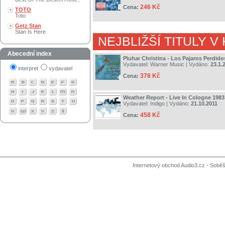
246 Kč
Cena:
TOTO
Toto
Getz Stan
Stan Is Here
NEJBLIŽŠÍ TITULY V
Abecední index
Pluhar Christina - Los Pajaros Perdido
Vydavatel:
Warner Music
| Vydáno:
23.1.
interpret
vydavatel
378 Kč
Cena:
Weather Report - Live In Cologne 1983
Vydavatel:
Indigo
| Vydáno:
21.10.2011
458 Kč
Cena:
Internetový obchod Audio3.cz - Soběši