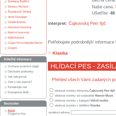
Běžná cena:
Smetana Bedřich
Naše cena:
Strauss Richard
Šostakovič Dimitrij
Ušetříte:
48
Verdi Giuseppe
Vivaldi Antonio
interpret:
Čajkovskij Petr Iljič
Houslové koncerty
Klavírní koncerty
Náboženská
Potřebujete podrobnější informace 
Organ Encyclopedia Naxos
Ostatní
Klasika
Důležité informace
HLÍDACÍ PES - ZASÍ
Ochrana osobních údajů
Obchodní podmínky
Jak nakupovat
Přehled všech Vámi zadaných po
Jste u nás poprvé?
Kontaktujte nás
sledovat novinky interpreta
Čajkovskij Petr Iljič
Dostupnost titulů
sledovat novinky od vydavatele
Warner Music
sledovat novinky v kategorii
Vážná hudba
Bestseller
sledovat novinky v oddělení
Klasika
Anvil
emailová adresa:
Forged In Fire