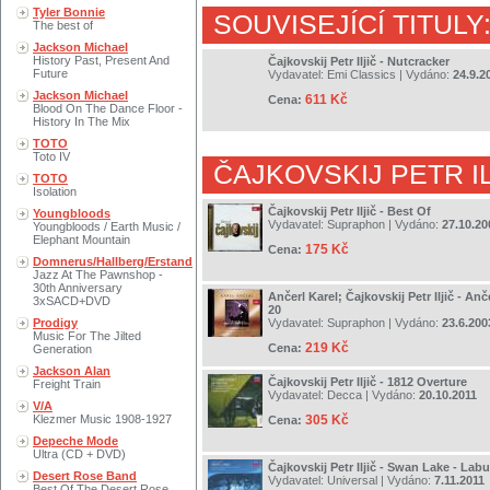
Tyler Bonnie
SOUVISEJÍCÍ TITULY
The best of
Jackson Michael
History Past, Present And
Čajkovskij Petr Iljič - Nutcracker
Future
Vydavatel:
Emi Classics
| Vydáno:
24.9.2
Jackson Michael
611 Kč
Cena:
Blood On The Dance Floor -
History In The Mix
TOTO
Toto IV
ČAJKOVSKIJ PETR IL
TOTO
Isolation
Čajkovskij Petr Iljič - Best Of
Youngbloods
Vydavatel:
Supraphon
| Vydáno:
27.10.20
Youngbloods / Earth Music /
Elephant Mountain
175 Kč
Cena:
Domnerus/Hallberg/Erstand
Jazz At The Pawnshop -
30th Anniversary
Ančerl Karel; Čajkovskij Petr Iljič - An
3xSACD+DVD
20
Prodigy
Vydavatel:
Supraphon
| Vydáno:
23.6.200
Music For The Jilted
219 Kč
Cena:
Generation
Jackson Alan
Čajkovskij Petr Iljič - 1812 Overture
Freight Train
Vydavatel:
Decca
| Vydáno:
20.10.2011
V/A
Klezmer Music 1908-1927
305 Kč
Cena:
Depeche Mode
Ultra (CD + DVD)
Čajkovskij Petr Iljič - Swan Lake - Labu
Desert Rose Band
Vydavatel:
Universal
| Vydáno:
7.11.2011
Best Of The Desert Rose..