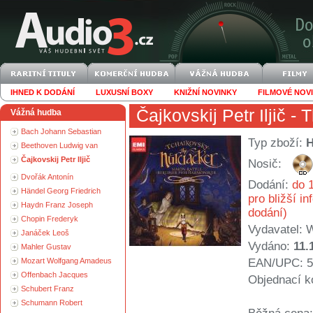
IHNED K DODÁNÍ
LUXUSNÍ BOXY
KNIŽNÍ NOVINKY
FILMOVÉ NOV
Čajkovskij Petr Iljič
- T
Vážná hudba
Bach Johann Sebastian
Typ zboží:
Beethoven Ludwig van
Čajkovskij Petr Iljič
Nosič:
Dvořák Antonín
Dodání:
do 1
Händel Georg Friedrich
pro bližší i
Haydn Franz Joseph
dodání)
Chopin Frederyk
Vydavatel:
W
Janáček Leoš
Vydáno:
11.
Mahler Gustav
Mozart Wolfgang Amadeus
EAN/UPC: 5
Offenbach Jacques
Objednací k
Schubert Franz
Schumann Robert