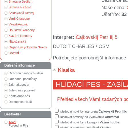
Běžná cena:
Smetana Bedřich
Naše cena:
Strauss Richard
Šostakovič Dimitrij
Ušetříte:
33
Verdi Giuseppe
Vivaldi Antonio
Houslové koncerty
Klavírní koncerty
interpret:
Čajkovskij Petr Iljič
Náboženská
DUTOIT CHARLES / OSM
Organ Encyclopedia Naxos
Ostatní
Potřebujete podrobnější informace 
Důležité informace
Klasika
Ochrana osobních údajů
Obchodní podmínky
HLÍDACÍ PES - ZASÍ
Jak nakupovat
Jste u nás poprvé?
Kontaktujte nás
Přehled všech Vámi zadaných po
Dostupnost titulů
sledovat novinky interpreta
Čajkovskij Petr Iljič
Bestseller
sledovat novinky od vydavatele
Universal
Anvil
sledovat novinky v kategorii
Vážná hudba
Forged In Fire
sledovat novinky v oddělení
Klasika