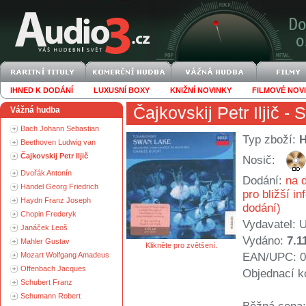
IHNED K DODÁNÍ
LUXUSNÍ BOXY
KNIŽNÍ NOVINKY
FILMOVÉ NOV
Čajkovskij Petr Iljič
- S
Vážná hudba
Bach Johann Sebastian
Typ zboží:
Beethoven Ludwig van
Čajkovskij Petr Iljič
Nosič:
Dvořák Antonín
Dodání:
na d
Händel Georg Friedrich
pro bližší i
Haydn Franz Joseph
dodání)
Chopin Frederyk
Vydavatel:
U
Janáček Leoš
Vydáno:
7.1
Mahler Gustav
Klikněte pro zvětšení.
Mozart Wolfgang Amadeus
EAN/UPC: 0
Offenbach Jacques
Objednací k
Schubert Franz
Schumann Robert