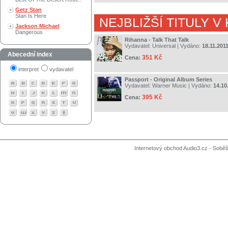
Getz Stan
Stan Is Here
NEJBLIŽŠÍ TITULY V
Jackson Michael
Dangerous
Rihanna - Talk That Talk
Vydavatel:
Universal
| Vydáno:
18.11.201
Abecední index
351 Kč
Cena:
interpret
vydavatel
Passport - Original Album Series
Vydavatel:
Warner Music
| Vydáno:
14.10
395 Kč
Cena:
Internetový obchod Audio3.cz - Soběši