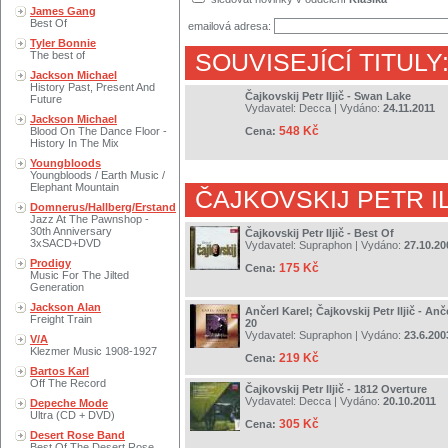
James Gang
Best Of
emailová adresa:
Tyler Bonnie
The best of
SOUVISEJÍCÍ TITULY
Jackson Michael
History Past, Present And
Čajkovskij Petr Iljič - Swan Lake
Future
Vydavatel:
Decca
| Vydáno:
24.11.2011
Jackson Michael
548 Kč
Blood On The Dance Floor -
Cena:
History In The Mix
Youngbloods
Youngbloods / Earth Music /
Elephant Mountain
ČAJKOVSKIJ PETR IL
Domnerus/Hallberg/Erstand
Jazz At The Pawnshop -
30th Anniversary
Čajkovskij Petr Iljič - Best Of
3xSACD+DVD
Vydavatel:
Supraphon
| Vydáno:
27.10.20
Prodigy
175 Kč
Cena:
Music For The Jilted
Generation
Jackson Alan
Ančerl Karel; Čajkovskij Petr Iljič - An
Freight Train
20
Vydavatel:
Supraphon
| Vydáno:
23.6.200
V/A
Klezmer Music 1908-1927
219 Kč
Cena:
Bartos Karl
Off The Record
Čajkovskij Petr Iljič - 1812 Overture
Vydavatel:
Decca
| Vydáno:
20.10.2011
Depeche Mode
Ultra (CD + DVD)
305 Kč
Cena:
Desert Rose Band
Best Of The Desert Rose..