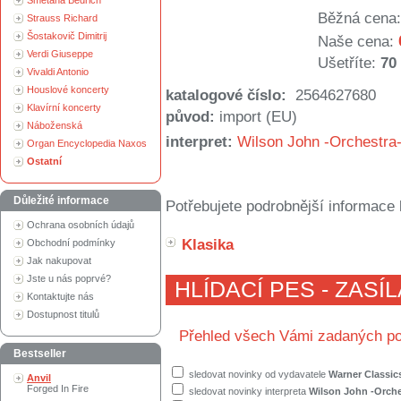
Smetana Bedřich
Běžná cena:
Strauss Richard
Šostakovič Dimitrij
Naše cena:
Verdi Giuseppe
Ušetříte:
70
Vivaldi Antonio
Houslové koncerty
katalogové číslo:
2564627680
Klavírní koncerty
původ:
import (EU)
Náboženská
interpret:
Wilson John -Orchestra
Organ Encyclopedia Naxos
Ostatní
Důležité informace
Potřebujete podrobnější informace 
Ochrana osobních údajů
Klasika
Obchodní podmínky
Jak nakupovat
Jste u nás poprvé?
HLÍDACÍ PES - ZASÍ
Kontaktujte nás
Dostupnost titulů
Přehled všech Vámi zadaných po
Bestseller
sledovat novinky od vydavatele
Warner Classic
Anvil
Forged In Fire
sledovat novinky interpreta
Wilson John -Orche