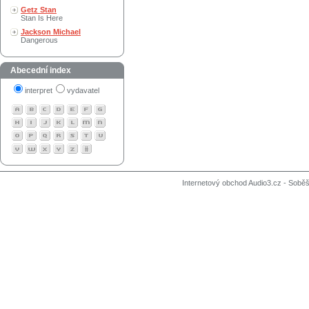
Getz Stan
Stan Is Here
Jackson Michael
Dangerous
Abecední index
interpret
vydavatel
Internetový obchod Audio3.cz - Soběši