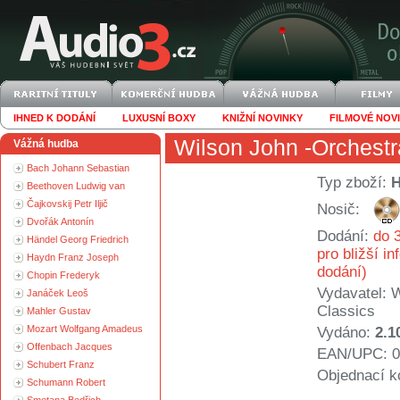
IHNED K DODÁNÍ
LUXUSNÍ BOXY
KNIŽNÍ NOVINKY
FILMOVÉ NOV
Wilson John -Orchestr
Vážná hudba
Bach Johann Sebastian
Typ zboží:
Beethoven Ludwig van
Čajkovskij Petr Iljič
Nosič:
Dvořák Antonín
Dodání:
do 3
Händel Georg Friedrich
pro bližší i
Haydn Franz Joseph
dodání)
Chopin Frederyk
Vydavatel:
W
Janáček Leoš
Classics
Mahler Gustav
Mozart Wolfgang Amadeus
Vydáno:
2.1
Offenbach Jacques
EAN/UPC: 0
Schubert Franz
Objednací k
Schumann Robert