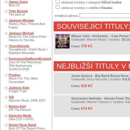
James Gang
sledovat novinky v kategorii
Vážná hudba
Best Of
sledovat novinky v oddělení
Klasika
Tyler Bonnie
The best of
emailová adresa:
Jackson Michael
History Past, Present And
SOUVISEJÍCÍ TITULY
Future
Jackson Michael
Wilson John -Orchestra- - Cole Porter
Blood On The Dance Floor -
Vydavatel:
Warner Music
| Vydáno:
20.10
History In The Mix
Youngbloods
378 Kč
Cena:
Youngbloods / Earth Music /
Elephant Mountain
Domnerus/Hallberg/Erstand
Jazz At The Pawnshop -
NEJBLIŽŠÍ TITULY V
30th Anniversary
3xSACD+DVD
Prodigy
Jones Quincy - Big Band Bossa Nova
Music For The Jilted
Vydavatel:
Doxy Records
| Vydáno:
8.9.
Generation
818 Kč
Cena:
Jackson Alan
Freight Train
V/A
Stutzmann Nathalie - Heroes From T
Klezmer Music 1908-1927
Vydavatel:
Warner Classics
| Vydáno:
3.1
Bartos Karl
674 Kč
Cena:
Off The Record
Depeche Mode
Ultra (CD + DVD)
Desert Rose Band
Best Of The Desert Rose..