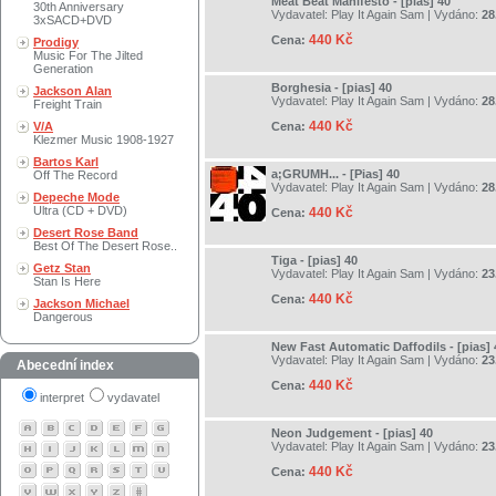
Meat Beat Manifesto - [pias] 40
30th Anniversary
Vydavatel:
Play It Again Sam
| Vydáno:
28
3xSACD+DVD
440 Kč
Cena:
Prodigy
Music For The Jilted
Generation
Borghesia - [pias] 40
Jackson Alan
Vydavatel:
Play It Again Sam
| Vydáno:
28
Freight Train
440 Kč
V/A
Cena:
Klezmer Music 1908-1927
Bartos Karl
a;GRUMH... - [Pias] 40
Off The Record
Vydavatel:
Play It Again Sam
| Vydáno:
28
Depeche Mode
Ultra (CD + DVD)
440 Kč
Cena:
Desert Rose Band
Best Of The Desert Rose..
Tiga - [pias] 40
Getz Stan
Vydavatel:
Play It Again Sam
| Vydáno:
23
Stan Is Here
440 Kč
Cena:
Jackson Michael
Dangerous
New Fast Automatic Daffodils - [pias] 
Vydavatel:
Play It Again Sam
| Vydáno:
23
Abecední index
440 Kč
Cena:
interpret
vydavatel
Neon Judgement - [pias] 40
Vydavatel:
Play It Again Sam
| Vydáno:
23
440 Kč
Cena: