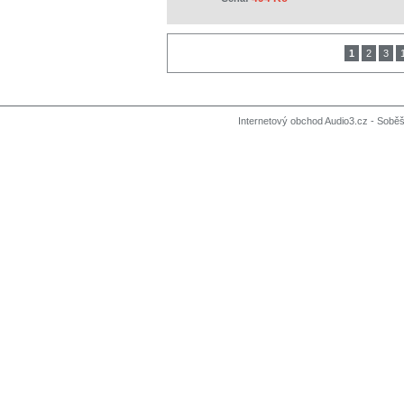
1
2
3
Internetový obchod Audio3.cz - Soběši