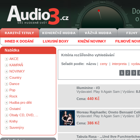
IHNED K DODÁNÍ
LUXUSNÍ BOXY
KNIŽNÍ NOVINKY
FILMOVÉ NOV
Nabídka
Kritéria rozšířeného vyhledávání
AKCE
Seřadit podle:
názvu
|
ceny
|
interpreta
|
vydav
KAMPAŇ
NOVINKY
1
2
3
Country
Dance
Illuminine - #3
Pop
Vydavatel:
Play It Again Sam
| Vydáno:
8.
Rock
440 Kč
Cena:
Hudba pro děti
Ostatní
Moreau Raphaelle; Oneto Bensaid Celia
Obaly CD, DVD, ...
Vydavatel:
Play It Again Sam
| Vydáno:
17
Knihy
386 Kč
Cena:
Suvenýry
Tabula Rasa - ...Und Ihre Furchterliche