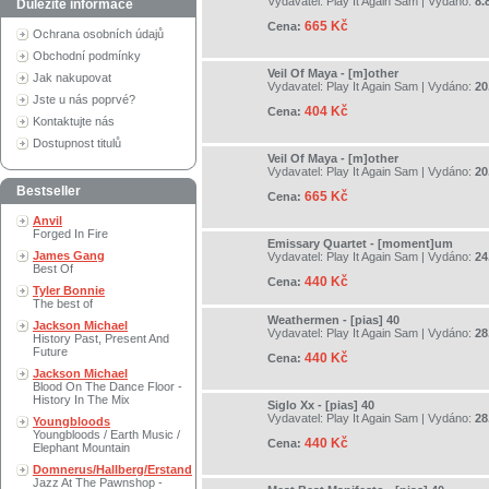
Vydavatel:
Play It Again Sam
| Vydáno:
8.
Důležité informace
665 Kč
Cena:
Ochrana osobních údajů
Obchodní podmínky
Veil Of Maya - [m]other
Jak nakupovat
Vydavatel:
Play It Again Sam
| Vydáno:
20
Jste u nás poprvé?
404 Kč
Cena:
Kontaktujte nás
Dostupnost titulů
Veil Of Maya - [m]other
Vydavatel:
Play It Again Sam
| Vydáno:
20
Bestseller
665 Kč
Cena:
Anvil
Forged In Fire
Emissary Quartet - [moment]um
James Gang
Vydavatel:
Play It Again Sam
| Vydáno:
24
Best Of
440 Kč
Cena:
Tyler Bonnie
The best of
Weathermen - [pias] 40
Jackson Michael
Vydavatel:
Play It Again Sam
| Vydáno:
28
History Past, Present And
Future
440 Kč
Cena:
Jackson Michael
Blood On The Dance Floor -
History In The Mix
Siglo Xx - [pias] 40
Vydavatel:
Play It Again Sam
| Vydáno:
28
Youngbloods
Youngbloods / Earth Music /
440 Kč
Cena:
Elephant Mountain
Domnerus/Hallberg/Erstand
Jazz At The Pawnshop -