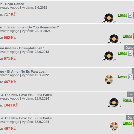
z - Dead Dance
avatel:
Agogo
| Vydáno:
8.6.2015
717 Kč
a:
10%
ic Interventions - Do You Remember?
avatel:
Agogo
| Vydáno:
22.11.2024
10%
962 Kč
a:
Dance
ini Andrea - Drumphilia Vol.1
avatel:
Agogo
| Vydáno:
22.6.2018
10%
971 Kč
a:
eto - El Amor No Es Para Los..
avatel:
Agogo
| Vydáno:
11.3.2022
10%
467 Kč
a:
Dan
 & The New Love Ex... - Ela Partiu
avatel:
Agogo
| Vydáno:
13.9.2024
10%
1043 Kč
a:
Dan
 & The New Love Ex... - Ela Partiu
avatel:
Agogo
| Vydáno:
13.9.2024
10%
467 Kč
a: