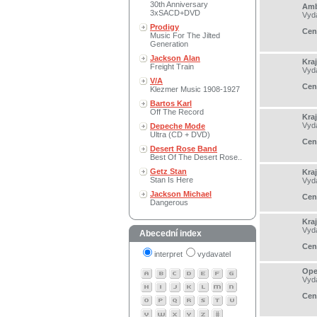
30th Anniversary
Amb
3xSACD+DVD
Vyd
Prodigy
Cen
Music For The Jilted
Generation
Jackson Alan
Kraj
Freight Train
Vyd
V/A
Cen
Klezmer Music 1908-1927
Bartos Karl
Off The Record
Kraj
Vyd
Depeche Mode
Ultra (CD + DVD)
Cen
Desert Rose Band
Best Of The Desert Rose..
Getz Stan
Kraj
Stan Is Here
Vyd
Jackson Michael
Cen
Dangerous
Kraj
Vyd
Abecední index
Cen
interpret
vydavatel
Ope
Vyd
Cen