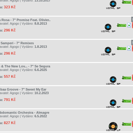
avatel:
Agogo
| Vydáno:
13.10.2017
10%
323 Kč
a:
 Rosa - 7" Promise Feat. Olivier..
avatel:
Agogo
| Vydáno:
8.8.2013
10%
296 Kč
a:
 Samperi - 7" Remixes
avatel:
Agogo
| Vydáno:
1.8.2013
10%
296 Kč
a:
s & The New Lov... - 7" Se Segura
avatel:
Agogo
| Vydáno:
6.6.2025
557 Kč
a:
10%
baa Groove - 7" Sweet My Ear
avatel:
Agogo
| Vydáno:
10.2.2023
791 Kč
a:
10%
bdomantic Orchestra - Almagre
avatel:
Agogo
| Vydáno:
6.5.2022
827 Kč
a:
10%