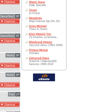
Walsh Steve
Daily Specials
Toyen
Ia Orana
Dance/Soul
SP
Metalinda
Moja hviezda žije (No 16)
Gees Michael
There Is Home
Emil Viklický Trio
Dance/Soul
SP
Za horama, za lesama...
Blehárová Helena
Jazzové útesy (1963-1990)
Prokop Michal
Ostraka
World
SP
Zagorová Hana
Srdečně / Nejkrásnější
šansony 1968-2018
World
SP
Pop
LP