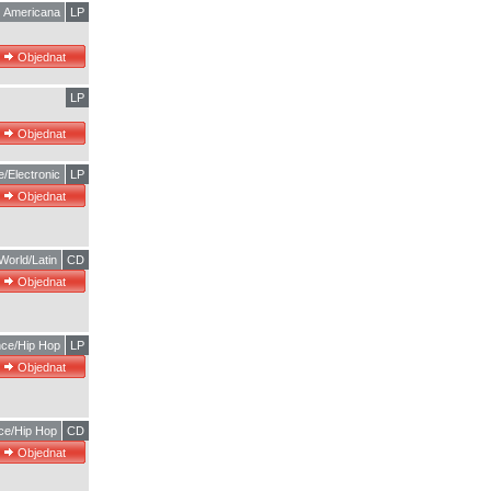
Americana
LP
LP
/Electronic
LP
World/Latin
CD
ce/Hip Hop
LP
ce/Hip Hop
CD