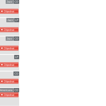
Jazz
CD
Jazz
LP
Jazz
CD
LP
CD
Americana
CD