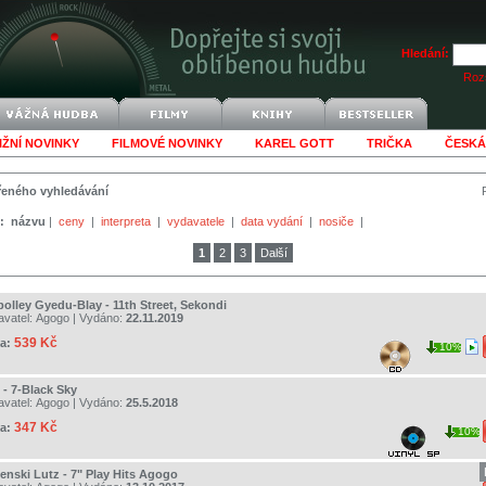
Hledání:
Rozš
IŽNÍ NOVINKY
FILMOVÉ NOVINKY
KAREL GOTT
TRIČKA
ČESKÁ
šířeného vyhledávání
:
názvu
|
ceny
|
interpreta
|
vydavatele
|
data vydání
|
nosiče
|
1
2
3
Další
olley Gyedu-Blay - 11th Street, Sekondi
avatel:
Agogo
| Vydáno:
22.11.2019
539 Kč
a:
10%
 - 7-Black Sky
avatel:
Agogo
| Vydáno:
25.5.2018
347 Kč
a:
10%
jenski Lutz - 7" Play Hits Agogo