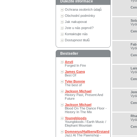
Vyd
Důležité informace
Cen
Ochrana osobních údajů
Obchodní podmínky
Sola
Jak nakupovat
Vyd
Jste u nás poprvé?
Cen
Kontaktujte nás
Dostupnost titulů
Fab
Vyd
Bestseller
Cen
Anvil
Forged In Fire
Lai
James Gang
Vyd
Best Of
Cen
Tyler Bonnie
The best of
Jackson Michael
Jem
History Past, Present And
Vyd
Future
Cen
Jackson Michael
Blood On The Dance Floor -
History In The Mix
Rha
Youngbloods
Vyd
Youngbloods / Earth Music /
Elephant Mountain
Cen
Domnerus/Hallberg/Erstand
Jazz At The Pawnshop -