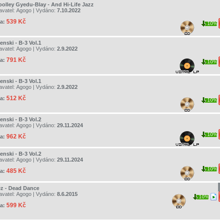
olley Gyedu-Blay - And Hi-Life Jazz
avatel:
Agogo
| Vydáno:
7.10.2022
539 Kč
a:
10%
enski - B-3 Vol.1
avatel:
Agogo
| Vydáno:
2.9.2022
791 Kč
a:
10%
enski - B-3 Vol.1
avatel:
Agogo
| Vydáno:
2.9.2022
512 Kč
a:
10%
enski - B-3 Vol.2
avatel:
Agogo
| Vydáno:
29.11.2024
10%
962 Kč
a:
enski - B-3 Vol.2
avatel:
Agogo
| Vydáno:
29.11.2024
10%
485 Kč
a:
z - Dead Dance
avatel:
Agogo
| Vydáno:
8.6.2015
10%
599 Kč
a: