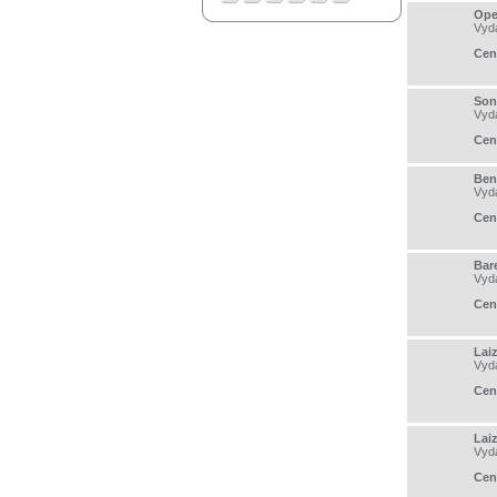
Ope
Vyd
Cen
Son
Vyd
Cen
Ben
Vyd
Cen
Bar
Vyd
Cen
Laiz
Vyd
Cen
Laiz
Vyd
Cen