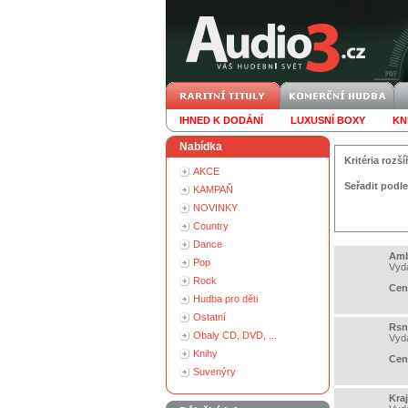
IHNED K DODÁNÍ
LUXUSNÍ BOXY
KN
Nabídka
Kritéria roz
AKCE
Seřadit podle
KAMPAŇ
NOVINKY
Country
Dance
Amb
Pop
Vyd
Rock
Cen
Hudba pro děti
Ostatní
Rsn
Obaly CD, DVD, ...
Vyd
Knihy
Cen
Suvenýry
Kra