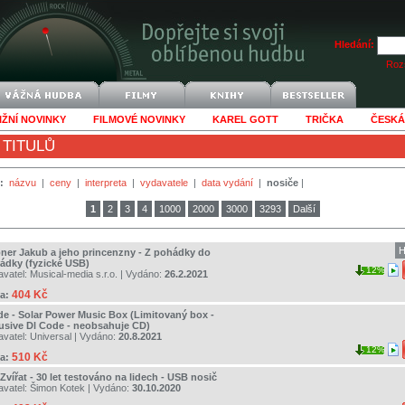
Hledání:
Rozš
IŽNÍ NOVINKY
FILMOVÉ NOVINKY
KAREL GOTT
TRIČKA
ČESKÁ
 TITULŮ
:
názvu
|
ceny
|
interpreta
|
vydavatele
|
data vydání
|
nosiče
|
1
2
3
4
1000
2000
3000
3293
Další
H
ner Jakub a jeho princenzny - Z pohádky do
ádky (fyzické USB)
12%
avatel:
Musical-media s.r.o.
| Vydáno:
26.2.2021
404 Kč
a:
de - Solar Power Music Box (Limitovaný box -
lusive Dl Code - neobsahuje CD)
avatel:
Universal
| Vydáno:
20.8.2021
12%
510 Kč
a:
Zvířat - 30 let testováno na lidech - USB nosič
avatel:
Šimon Kotek
| Vydáno:
30.10.2020