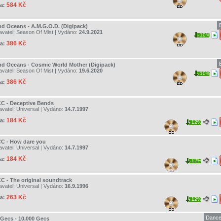
584 Kč
a:
And Oceans - A.M.G.O.D. (Digipack)
avatel:
Season Of Mist
| Vydáno:
24.9.2021
10%
386 Kč
a:
And Oceans - Cosmic World Mother (Digipack)
avatel:
Season Of Mist
| Vydáno:
19.6.2020
10%
386 Kč
a:
CC - Deceptive Bends
avatel:
Universal
| Vydáno:
14.7.1997
184 Kč
a:
12%
CC - How dare you
avatel:
Universal
| Vydáno:
14.7.1997
184 Kč
a:
12%
CC - The original soundtrack
avatel:
Universal
| Vydáno:
16.9.1996
263 Kč
a:
12%
Dance
 Gecs - 10,000 Gecs