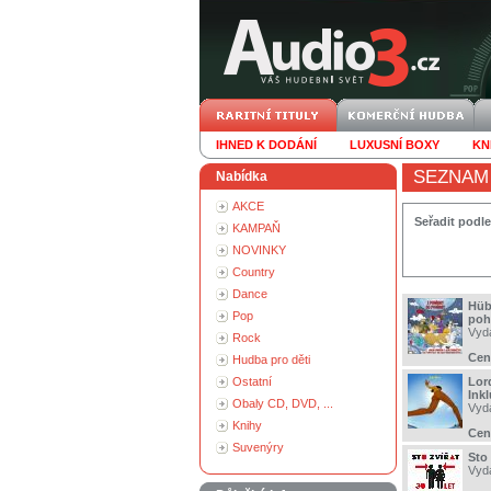
IHNED K DODÁNÍ
LUXUSNÍ BOXY
KN
SEZNAM
Nabídka
AKCE
Seřadit podle
KAMPAŇ
NOVINKY
Country
Dance
Hüb
Pop
poh
Vyd
Rock
Cen
Hudba pro děti
Ostatní
Lor
Ink
Obaly CD, DVD, ...
Vyd
Knihy
Cen
Suvenýry
Sto 
Vyd