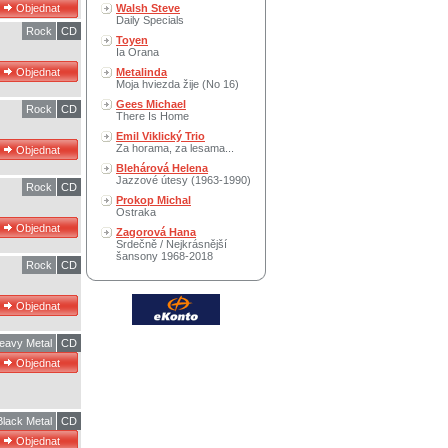
Walsh Steve
Daily Specials
Rock
CD
Toyen
Ia Orana
Metalinda
Moja hviezda žije (No 16)
Gees Michael
Rock
CD
There Is Home
Emil Viklický Trio
Za horama, za lesama...
Blehárová Helena
Jazzové útesy (1963-1990)
Rock
CD
Prokop Michal
Ostraka
Zagorová Hana
Srdečně / Nejkrásnější
šansony 1968-2018
Rock
CD
eavy Metal
CD
Black Metal
CD