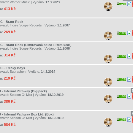
avatel:
Warner Music
| Vydáno:
17.3.2023
12%
413 Kč
a:
°C - Brant Rock
avatel:
Indies Scope Records
| Vydáno:
1.1.2007
269 Kč
a:
10%
°C - Brant Rock (Limitovaná edice + Remixed!)
avatel:
Indies Scope Records
| Vydáno:
1.1.2008
314 Kč
a:
10%
°C - Freaky Boys
avatel:
Supraphon
| Vydáno:
14.3.2014
219 Kč
a:
12%
9 - Infernal Pathway (Digipack)
avatel:
Season Of Mist
| Vydáno:
18.10.2019
10%
386 Kč
a:
9 - Infernal Pathway Box Ltd. (Box)
avatel:
Season Of Mist
| Vydáno:
18.10.2019
10%
584 Kč
a: