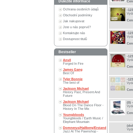
Důležité informace
Cen
Ochrana osobních údajů
-12
Vyd
Obchodní podmínky
Cen
Jak nakupovat
Jste u nás poprvé?
Kontaktujte nás
-12
Vyd
Dostupnost titulů
Cen
Bestseller
-123
Vyd
Anvil
Forged In Fire
Cen
James Gang
Best Of
Tyler Bonnie
-123
The best of
Vyd
Jackson Michael
Cen
History Past, Present And
Future
Jackson Michael
(0)
Blood On The Dance Floor -
Vyd
History In The Mix
Cen
Youngbloods
Youngbloods / Earth Music /
Elephant Mountain
(do
Domnerus/Hallberg/Erstand
Vyd
Jazz At The Pawnshop -