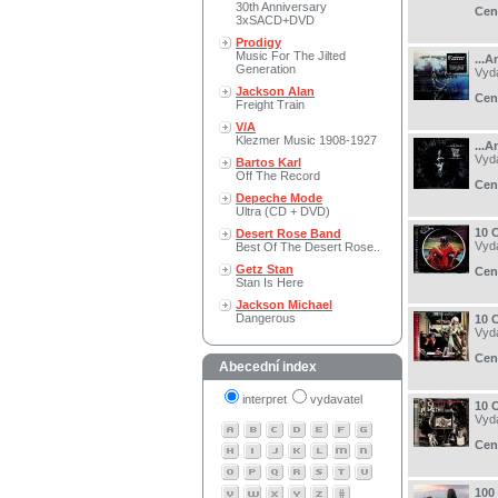
30th Anniversary
Cen
3xSACD+DVD
Prodigy
Music For The Jilted
...
Generation
Vyd
Jackson Alan
Cen
Freight Train
V/A
Klezmer Music 1908-1927
...
Vyd
Bartos Karl
Off The Record
Cen
Depeche Mode
Ultra (CD + DVD)
10 
Desert Rose Band
Vyd
Best Of The Desert Rose..
Getz Stan
Cen
Stan Is Here
Jackson Michael
Dangerous
10 
Vyd
Cen
Abecední index
interpret
vydavatel
10 
Vyd
Cen
100