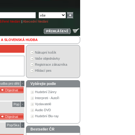
ířené hledání
|
Abecední hledání
 A SLOVENSKÁ HUDBA
Nákupní košík
Vaše objednávky
Registrace zákazníka
Hlídací pes
udba pro děti
-
Vybírejte podle
Hudební žánry
Interpreti - Autoři
Vydavatelé
Pop
-
Audio DVD
Hudební Blu-ray
Pop/Ska
-
Bestseller ČR