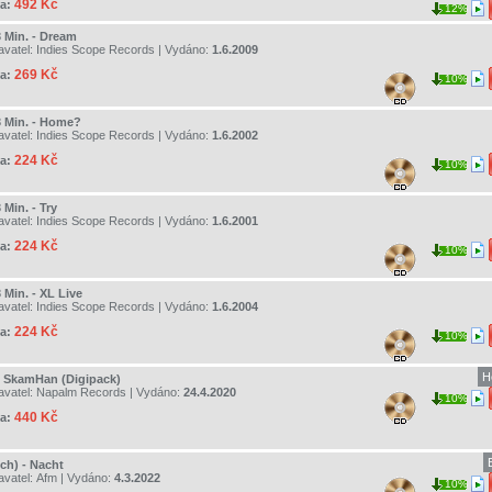
492 Kč
a:
12%
3 Min. - Dream
avatel:
Indies Scope Records
| Vydáno:
1.6.2009
269 Kč
a:
10%
3 Min. - Home?
avatel:
Indies Scope Records
| Vydáno:
1.6.2002
224 Kč
a:
10%
 Min. - Try
avatel:
Indies Scope Records
| Vydáno:
1.6.2001
224 Kč
a:
10%
 Min. - XL Live
avatel:
Indies Scope Records
| Vydáno:
1.6.2004
224 Kč
a:
10%
H
 - SkamHan (Digipack)
avatel:
Napalm Records
| Vydáno:
24.4.2020
10%
440 Kč
a:
lch) - Nacht
avatel:
Afm
| Vydáno:
4.3.2022
10%