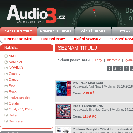
IHNED K DODÁNÍ
LUXUSNÍ BOXY
KNIŽNÍ NOVINKY
FILMOVÉ NOV
SEZNAM TITULŮ
Nabídka
AKCE
Seřadit podle:
názvu
|
ceny
|
interpreta
|
vydav
KAMPAŇ
NOVINKY
1
2
3
4
1
Country
Dance
V/A - '60s Mod Soul
Pop
Vydavatel:
Not Now
| Vydáno:
18.10.2018
Rock
239 Kč
Cena:
Hudba pro děti
Ostatní
Bros. Landreth - '87
Obaly CD, DVD, ...
Vydavatel:
Birthday Cake
| Vydáno:
14.1.
Knihy
1169 Kč
Cena:
Suvenýry
Yoakam Dwight - '90s Albums (limited
Vydavatel:
Warner Music
| Vydáno:
28.11