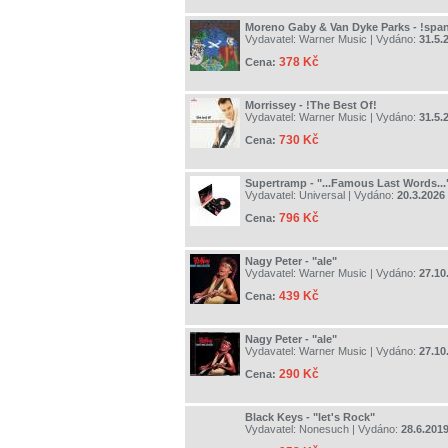
Moreno Gaby & Van Dyke Parks - !spa
Vydavatel:
Warner Music
| Vydáno:
31.5.
378 Kč
Cena:
Morrissey - !The Best Of!
Vydavatel:
Warner Music
| Vydáno:
31.5.
730 Kč
Cena:
Supertramp - "...Famous Last Words...
Vydavatel:
Universal
| Vydáno:
20.3.2026
796 Kč
Cena:
Nagy Peter - "ale"
Vydavatel:
Warner Music
| Vydáno:
27.10
439 Kč
Cena:
Nagy Peter - "ale"
Vydavatel:
Warner Music
| Vydáno:
27.10
290 Kč
Cena:
Black Keys - "let's Rock"
Vydavatel:
Nonesuch
| Vydáno:
28.6.201