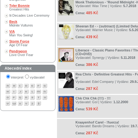
Monk Thelonious - 'Round Midnight -
Tyler Bonnie
Vydavatel:
Wax Time
| Vydáno:
5.7.2018
Greatest Hits
485 Kč
Cena:
Iii Decades Live Ceremony
Beck
Midnite Vultures
Sheeran Ed - - (subtract) (Limited Del
Vydavatel:
Warner Music
| Vydáno:
5.5.2
V/A
Man You Swing!
439 Kč
Cena:
Storm Force
Age Of Fear
Liberace - Classic Piano Favorites / T
Pendragon
(CD+DVD)
Love Over Fear
Vydavatel:
Synergy
| Vydáno:
5.11.2018
386 Kč
Cena:
Abecední index
Rea Chris - Definitive Greatest Hits - F
interpret
vydavatel
It'
Vydavatel:
Edel Company
| Vydáno:
29.9
287 Kč
Cena:
Chk Chk Chk (!!!) - !!!
Vydavatel:
Gsl
| Vydáno:
1.12.2000
539 Kč
Cena:
Kraayenhof Carel - !fuerza!
Vydavatel:
Bando Dreams
| Vydáno:
19.7
287 Kč
Cena: