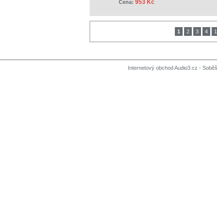
953 Kč
Cena:
1
2
3
4
1
Internetový obchod Audio3.cz - Soběši