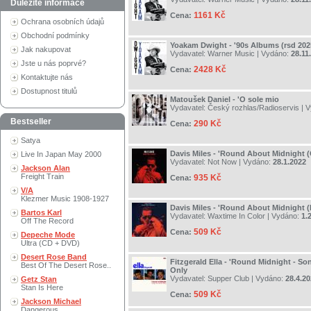
Důležité informace
1161 Kč
Cena:
Ochrana osobních údajů
Obchodní podmínky
Yoakam Dwight - '90s Albums (rsd 202
Jak nakupovat
Vydavatel:
Warner Music
| Vydáno:
28.11
Jste u nás poprvé?
2428 Kč
Cena:
Kontaktujte nás
Dostupnost titulů
Matoušek Daniel - 'O sole mio
Vydavatel:
Český rozhlas/Radioservis
| 
Bestseller
290 Kč
Cena:
Satya
Davis Miles - 'Round About Midnight 
Live In Japan May 2000
Vydavatel:
Not Now
| Vydáno:
28.1.2022
Jackson Alan
Freight Train
935 Kč
Cena:
V/A
Klezmer Music 1908-1927
Davis Miles - 'Round About Midnight (
Bartos Karl
Vydavatel:
Waxtime In Color
| Vydáno:
1.
Off The Record
509 Kč
Cena:
Depeche Mode
Ultra (CD + DVD)
Desert Rose Band
Fitzgerald Ella - 'Round Midnight - S
Best Of The Desert Rose..
Only
Vydavatel:
Supper Club
| Vydáno:
28.4.2
Getz Stan
Stan Is Here
509 Kč
Cena:
Jackson Michael
Dangerous