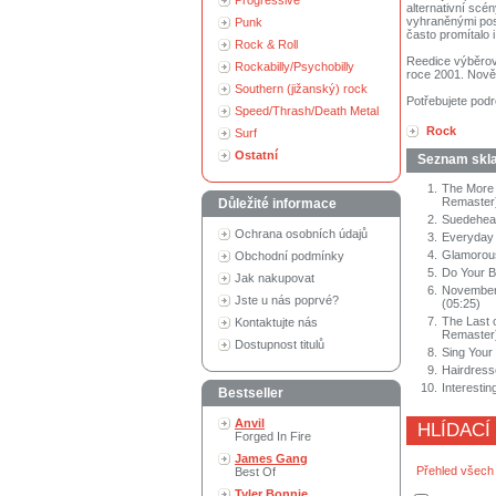
Progressive
alternativní scé
vyhraněnými post
Punk
často promítalo i
Rock & Roll
Reedice výběrové
Rockabilly/Psychobilly
roce 2001. Nově
Southern (jižanský) rock
Potřebujete podr
Speed/Thrash/Death Metal
Rock
Surf
Ostatní
Seznam skl
1.
The More 
Remaster)
Důležité informace
2.
Suedehead
Ochrana osobních údajů
3.
Everyday 
4.
Glamorous
Obchodní podmínky
5.
Do Your B
Jak nakupovat
6.
November
Jste u nás poprvé?
(05:25)
7.
The Last 
Kontaktujte nás
Remaster)
Dostupnost titulů
8.
Sing Your
9.
Hairdress
10.
Interesti
Bestseller
Anvil
HLÍDACÍ
Forged In Fire
James Gang
Přehled všech
Best Of
Tyler Bonnie