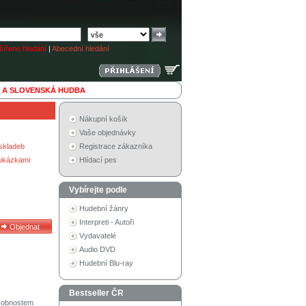
ířené hledání
|
Abecední hledání
 A SLOVENSKÁ HUDBA
Nákupní košík
Vaše objednávky
skladeb
Registrace zákazníka
 ukázkami
Hlídací pes
Vybírejte podle
Hudební žánry
Interpreti - Autoři
Vydavatelé
Audio DVD
Hudební Blu-ray
Bestseller ČR
osobnostem