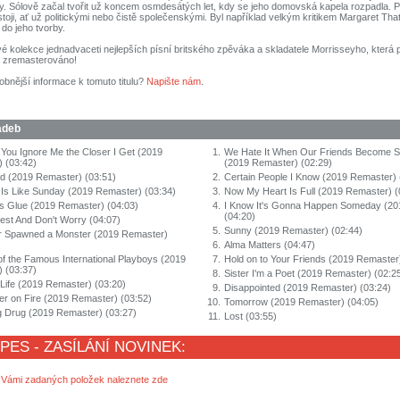
ny. Sólově začal tvořit už koncem osmdesátých let, kdy se jeho domovská kapela rozpadla. P
oji, ať už politickými nebo čistě společenskými. Byl například velkým kritikem Margaret Tha
 do jeho tvorby.
 kolekce jednadvaceti nejlepších písní britského zpěváka a skladatele Morrisseyho, která
 zremasterováno!
obnější informace k tomuto titulu?
Napište nám
.
adeb
You Ignore Me the Closer I Get (2019
1.
We Hate It When Our Friends Become S
 (03:42)
(2019 Remaster) (02:29)
 (2019 Remaster) (03:51)
2.
Certain People I Know (2019 Remaster) 
Is Like Sunday (2019 Remaster) (03:34)
3.
Now My Heart Is Full (2019 Remaster) (
 Glue (2019 Remaster) (04:03)
4.
I Know It's Gonna Happen Someday (20
(04:20)
est And Don't Worry (04:07)
5.
Sunny (2019 Remaster) (02:44)
 Spawned a Monster (2019 Remaster)
6.
Alma Matters (04:47)
of the Famous International Playboys (2019
7.
Hold on to Your Friends (2019 Remaster
 (03:37)
8.
Sister I'm a Poet (2019 Remaster) (02:2
 Life (2019 Remaster) (03:20)
9.
Disappointed (2019 Remaster) (03:24)
er on Fire (2019 Remaster) (03:52)
10.
Tomorrow (2019 Remaster) (04:05)
ng Drug (2019 Remaster) (03:27)
11.
Lost (03:55)
 PES - ZASÍLÁNÍ NOVINEK:
 Vámi zadaných položek naleznete zde