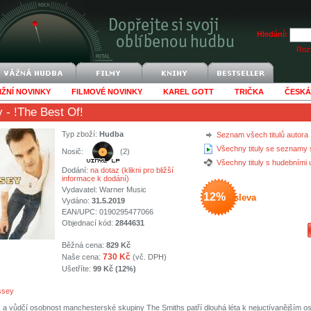
Hledání:
Rozš
IŽNÍ NOVINKY
FILMOVÉ NOVINKY
KAREL GOTT
TRIČKA
ČESKÁ
y
- !The Best Of!
Typ zboží:
Hudba
Seznam všech titulů autora
Všechny tituly se seznamy 
Nosič:
(2)
Všechny tituly s hudebními
Dodání:
na dotaz (klikni pro bližší
informace k dodání)
Vydavatel:
Warner Music
12%
sleva
Vydáno:
31.5.2019
EAN/UPC: 0190295477066
Objednací kód:
2844631
Běžná cena:
829 Kč
730 Kč
Naše cena:
(vč. DPH)
Ušetříte:
99 Kč (12%)
ssey
 a vůdčí osobnost manchesterské skupiny The Smiths patří dlouhá léta k nejuctívanějším 