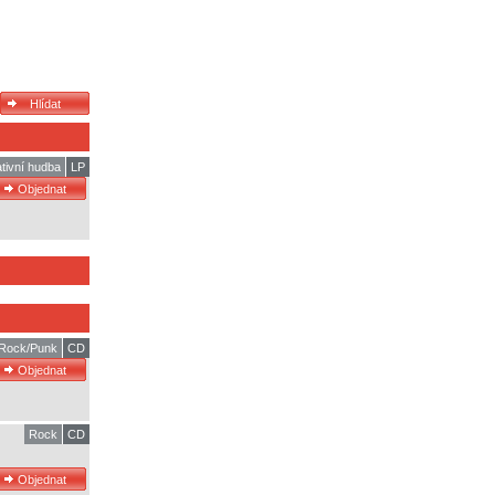
ativní hudba
LP
Rock/Punk
CD
Rock
CD