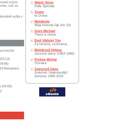
roslul svými
Walsh Steve
tcher, což se
Daily Specials
Toyen
Ia Orana
 původně vyšla v
Metalinda
Moja hviezda žije (No 16)
Gees Michael
There Is Home
Emil Viklický Trio
Za horama, za lesama...
Blehárová Helena
uccessful
Jazzové útesy (1963-1990)
(03:12)
Prokop Michal
Ostraka
04:56)
19 Remaster)
Zagorová Hana
Srdečně / Nejkrásnější
šansony 1968-2018
) (04:05)
5)