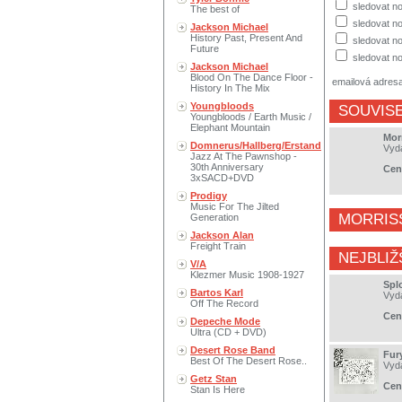
sledovat no
The best of
sledovat n
Jackson Michael
History Past, Present And
sledovat no
Future
sledovat no
Jackson Michael
Blood On The Dance Floor -
emailová adres
History In The Mix
Youngbloods
SOUVISE
Youngbloods / Earth Music /
Elephant Mountain
Morr
Domnerus/Hallberg/Erstand
Vyd
Jazz At The Pawnshop -
30th Anniversary
Cen
3xSACD+DVD
Prodigy
Music For The Jilted
MORRIS
Generation
Jackson Alan
Freight Train
NEJBLIŽ
V/A
Klezmer Music 1908-1927
Spl
Bartos Karl
Vyd
Off The Record
Cen
Depeche Mode
Ultra (CD + DVD)
Desert Rose Band
Fur
Best Of The Desert Rose..
Vyd
Getz Stan
Cen
Stan Is Here