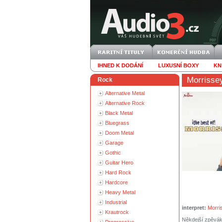
IHNED K DODÁNÍ
LUXUSNÍ BOXY
KN
Morrisse
Rock
Alternative Metal
Alternative Rock
Black Metal
Bluegrass
Doom Metal
Garage
Gothic
Guitar Hero
Hard Rock
Hardcore
Heavy Metal
Industrial
interpret:
Morri
Krautrock
Někdejší zpěvák