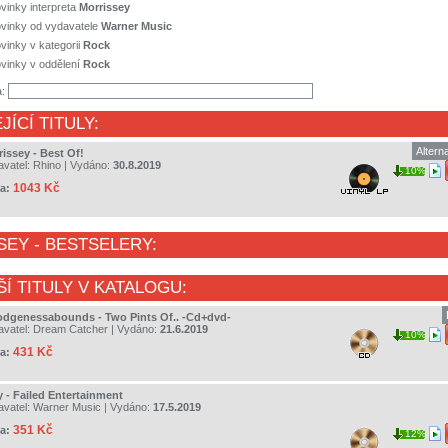
vinky interpreta
Morrissey
ovinky od vydavatele
Warner Music
vinky v kategorii
Rock
vinky v oddělení
Rock
a:
JÍCÍ TITULY:
Altern
issey - Best Of!
avatel:
Rhino
| Vydáno:
30.8.2019
10%
1043 Kč
a:
SEY
- BESTSELERY:
ŠÍ TITULY V KATALOGU:
odgenessabounds - Two Pints Of.. -Cd+dvd-
avatel:
Dream Catcher
| Vydáno:
21.6.2019
10%
431 Kč
a:
y - Failed Entertainment
avatel:
Warner Music
| Vydáno:
17.5.2019
351 Kč
a:
12%