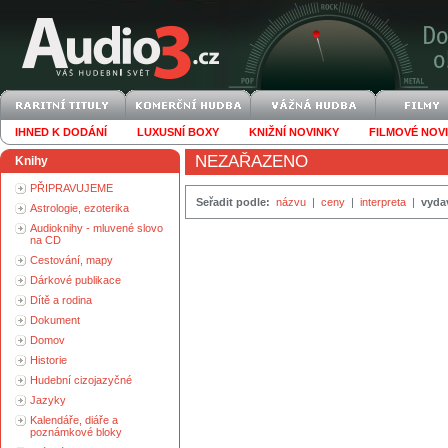
IHNED K DODÁNÍ
LUXUSNÍ BOXY
KNIŽNÍ NOVINKY
FILMOVÉ NOV
NEZAŘAZENO
Knihy
PŘIPRAVUJEME
Seřadit podle:
názvu
|
ceny
|
interpreta
|
vyda
Astrologie, ezoterika
Audioknihy - mluvené slovo
na CD
Cestování, mapy
Dárkové publikace
Dítě a rodina
Dokument
Domov
Historie
Hudební cizojazyčné
Jazyky
Kalendáře, diáře a
poznámkové bloky