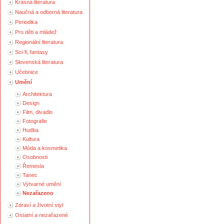
Krásná literatura
Naučná a odborná literatura
Periodika
Pro děti a mládež
Regionální literatura
Sci-fi, fantasy
Slovenská literatura
Učebnice
Umění
Architektura
Design
Film, divadlo
Fotografie
Hudba
Kultura
Móda a kosmetika
Osobnosti
Řemesla
Tanec
Výtvarné umění
Nezařazeno
Zdraví a životní styl
Ostatní a nezařazené