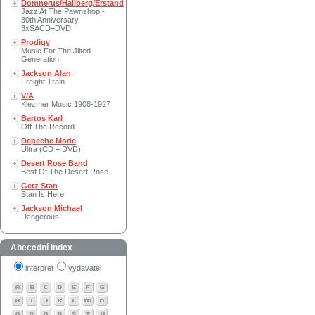
Domnerus/Hallberg/Erstand
Jazz At The Pawnshop -
30th Anniversary
3xSACD+DVD
Prodigy
Music For The Jilted
Generation
Jackson Alan
Freight Train
V/A
Klezmer Music 1908-1927
Bartos Karl
Off The Record
Depeche Mode
Ultra (CD + DVD)
Desert Rose Band
Best Of The Desert Rose..
Getz Stan
Stan Is Here
Jackson Michael
Dangerous
Abecední index
interpret
vydavatel