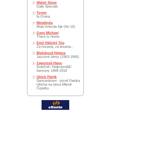
Walsh Steve
Daily Specials
Toyen
Ia Orana
Metalinda
Moja hviezda žije (No 16)
Gees Michael
There Is Home
Emil Viklický Trio
Za horama, za lesama...
Blehárová Helena
Jazzové útesy (1963-1990)
Zagorová Hana
Srdečně / Nejkrásnější
šansony 1968-2018
Ulrich Patrik
Šansonárium - písně Patrika
Ulricha na slova Miloně
Čepelky