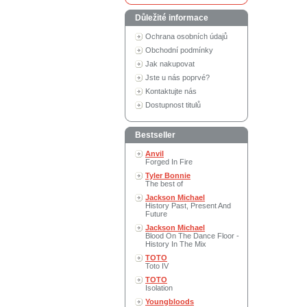
Důležité informace
Ochrana osobních údajů
Obchodní podmínky
Jak nakupovat
Jste u nás poprvé?
Kontaktujte nás
Dostupnost titulů
Bestseller
Anvil
Forged In Fire
Tyler Bonnie
The best of
Jackson Michael
History Past, Present And
Future
Jackson Michael
Blood On The Dance Floor -
History In The Mix
TOTO
Toto IV
TOTO
Isolation
Youngbloods