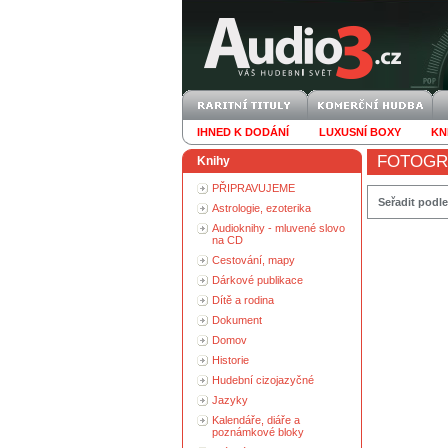
IHNED K DODÁNÍ
LUXUSNÍ BOXY
KN
FOTOGR
Knihy
PŘIPRAVUJEME
Seřadit podle
Astrologie, ezoterika
Audioknihy - mluvené slovo
na CD
Cestování, mapy
Dárkové publikace
Dítě a rodina
Dokument
Domov
Historie
Hudební cizojazyčné
Jazyky
Kalendáře, diáře a
poznámkové bloky