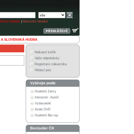
ířené hledání
|
Abecední hledání
 A SLOVENSKÁ HUDBA
Nákupní košík
Vaše objednávky
Registrace zákazníka
Hlídací pes
Vybírejte podle
Hudební žánry
Interpreti - Autoři
Vydavatelé
Audio DVD
Hudební Blu-ray
Bestseller ČR