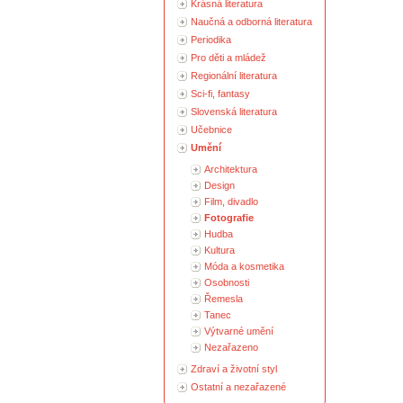
Krásná literatura
Naučná a odborná literatura
Periodika
Pro děti a mládež
Regionální literatura
Sci-fi, fantasy
Slovenská literatura
Učebnice
Umění
Architektura
Design
Film, divadlo
Fotografie
Hudba
Kultura
Móda a kosmetika
Osobnosti
Řemesla
Tanec
Výtvarné umění
Nezařazeno
Zdraví a životní styl
Ostatní a nezařazené