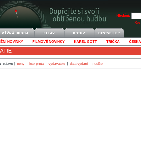
Hledání:
Rozš
IŽNÍ NOVINKY
FILMOVÉ NOVINKY
KAREL GOTT
TRIČKA
ČESKÁ
AFIE
:
názvu
|
ceny
|
interpreta
|
vydavatele
|
data vydání
|
nosiče
|