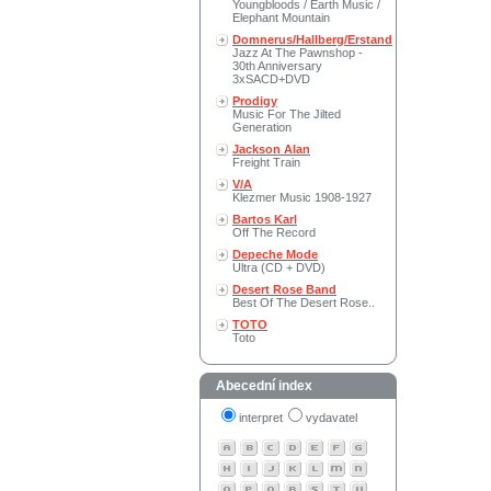
Youngbloods / Earth Music /
Elephant Mountain
Domnerus/Hallberg/Erstand
Jazz At The Pawnshop -
30th Anniversary
3xSACD+DVD
Prodigy
Music For The Jilted
Generation
Jackson Alan
Freight Train
V/A
Klezmer Music 1908-1927
Bartos Karl
Off The Record
Depeche Mode
Ultra (CD + DVD)
Desert Rose Band
Best Of The Desert Rose..
TOTO
Toto
Abecední index
interpret
vydavatel