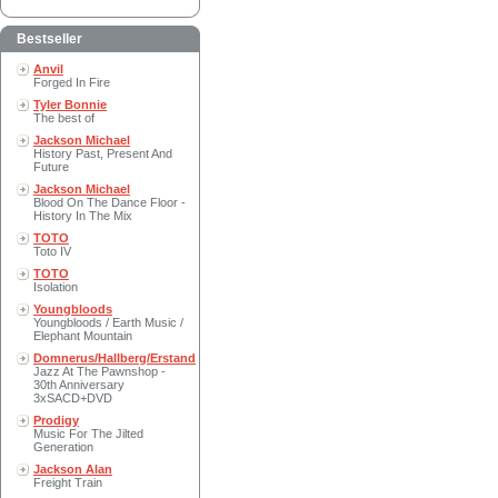
Bestseller
Anvil
Forged In Fire
Tyler Bonnie
The best of
Jackson Michael
History Past, Present And
Future
Jackson Michael
Blood On The Dance Floor -
History In The Mix
TOTO
Toto IV
TOTO
Isolation
Youngbloods
Youngbloods / Earth Music /
Elephant Mountain
Domnerus/Hallberg/Erstand
Jazz At The Pawnshop -
30th Anniversary
3xSACD+DVD
Prodigy
Music For The Jilted
Generation
Jackson Alan
Freight Train