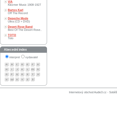
V/A
Klezmer Music 1908-1927
Bartos Karl
Off The Record
Depeche Mode
Ultra (CD + DVD)
Desert Rose Band
Best Of The Desert Rose..
TOTO
Toto
Abecední index
interpret
vydavatel
Internetový obchod Audio3.cz - Soběši