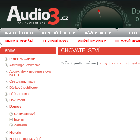
IHNED K DODÁNÍ
LUXUSNÍ BOXY
KNIŽNÍ NOVINKY
FILMOVÉ NOV
CHOVATELSTVÍ
Knihy
PŘIPRAVUJEME
Seřadit podle:
názvu
|
ceny
|
interpreta
|
vydav
Astrologie, ezoterika
Audioknihy - mluvené slovo
na CD
Cestování, mapy
Dárkové publikace
Dítě a rodina
Dokument
Domov
Chovatelství
Interiér
Zahrada
Historie
Hudební cizojazyčné