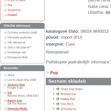
Běžná cena:
Rhytm & Blues
Ska
Naše cena:
Symphonic
Ušetříte:
34
Ostatní
Důležité informace
katalogové číslo:
06024 9840013
Ochrana osobních údajů
původ:
import (EU)
Obchodní podmínky
Jak nakupovat
interpret:
Cure
Jste u nás poprvé?
Remastered
Kontaktujte nás
Dostupnost titulů
Potřebujete podrobnější informace 
Bestseller
Pop
Satya
Live In Japan May 2000
Seznam skladeb
Jackson Alan
Freight Train
1.
Shake Dog Shake
V/A
2.
Birdmad Girl
Klezmer Music 1908-1927
3.
Wailing Wall
Bartos Karl
Off The Record
4.
Give Me It
Depeche Mode
5.
Dressing Up