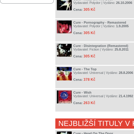
Vydavatel:
Polydor
| Vydáno:
26.10.2006
305 Kč
Cena:
Cure - Pornography - Remastered
Vydavatel:
Polydor
| Vydáno:
1.9.2005
305 Kč
Cena:
Cure - Disintegration (Remastered)
Vydavatel:
Fiction
| Vydáno:
25.8.2011
305 Kč
Cena:
Cure - The Top
Vydavatel:
Universal
| Vydáno:
28.8.2006
378 Kč
Cena:
Cure - Wish
Vydavatel:
Universal
| Vydáno:
21.4.1992
263 Kč
Cena:
NEJBLIŽŠÍ TITULY V
Cure - Head On The Door