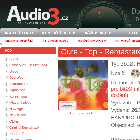
IHNED K DODÁNÍ
LUXUSNÍ BOXY
KNIŽNÍ NOVINKY
FILMOVÉ NOV
Cure
- Top - Remaster
Pop
Cajun
Typ zboží:
Crossover (Klasika/Pop)
Disco
Nosič:
Doo Wop
Dodání:
do 1
Instrumental
pro bližší i
Japan pop
dodání)
Korean pop
Vydavatel:
P
Mluvené slovo
New Age
Vydáno:
26.
Klikněte pro zvětšení.
New Wave
EAN/UPC: 0
Oldies
Objednací k
Original Soundtrack
Písničkáři