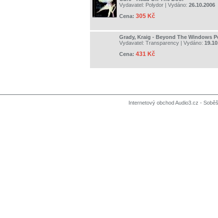
Vydavatel:
Polydor
| Vydáno:
26.10.2006
305 Kč
Cena:
Grady, Kraig - Beyond The Windows P
Vydavatel:
Transparency
| Vydáno:
19.10
431 Kč
Cena:
Internetový obchod Audio3.cz - Soběši