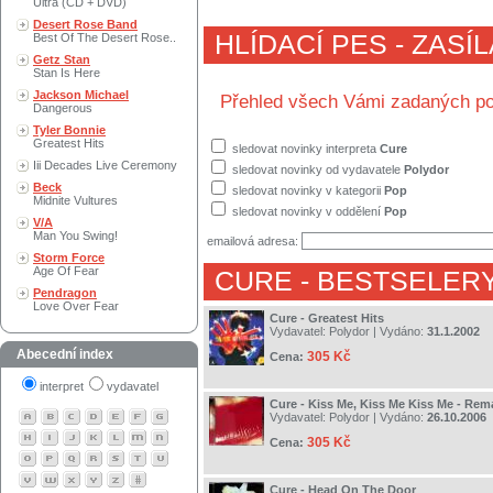
Ultra (CD + DVD)
Desert Rose Band
HLÍDACÍ PES - ZASÍ
Best Of The Desert Rose..
Getz Stan
Stan Is Here
Jackson Michael
Přehled všech Vámi zadaných po
Dangerous
Tyler Bonnie
Greatest Hits
sledovat novinky interpreta
Cure
Iii Decades Live Ceremony
sledovat novinky od vydavatele
Polydor
Beck
sledovat novinky v kategorii
Pop
Midnite Vultures
sledovat novinky v oddělení
Pop
V/A
Man You Swing!
emailová adresa:
Storm Force
Age Of Fear
CURE
- BESTSELERY
Pendragon
Love Over Fear
Cure - Greatest Hits
Vydavatel:
Polydor
| Vydáno:
31.1.2002
Abecední index
305 Kč
Cena:
interpret
vydavatel
Cure - Kiss Me, Kiss Me Kiss Me - Rem
Vydavatel:
Polydor
| Vydáno:
26.10.2006
305 Kč
Cena:
Cure - Head On The Door