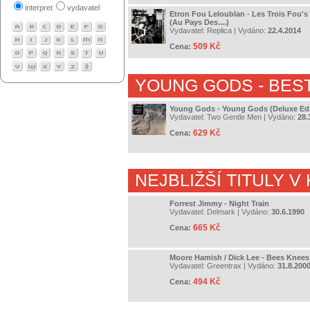
interpret
vydavatel
Etron Fou Leloublan - Les Trois Fou'
(Au Pays Des....)
Vydavatel:
Replica
| Vydáno:
22.4.2014
509 Kč
Cena:
YOUNG GODS
- BES
Young Gods - Young Gods (Deluxe Edi
Vydavatel:
Two Gentle Men
| Vydáno:
28.
629 Kč
Cena:
NEJBLIŽŠÍ TITULY V
Forrest Jimmy - Night Train
Vydavatel:
Delmark
| Vydáno:
30.6.1990
665 Kč
Cena:
Moore Hamish / Dick Lee - Bees Knees
Vydavatel:
Greentrax
| Vydáno:
31.8.200
494 Kč
Cena: