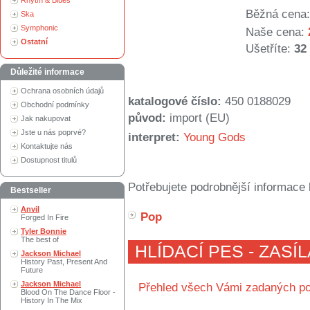
Rhytm & Blues
Běžná cena:
Ska
Symphonic
Naše cena:
Ostatní
Ušetříte:
32
Důležité informace
Ochrana osobních údajů
katalogové číslo:
450 0188029
Obchodní podmínky
původ:
import (EU)
Jak nakupovat
Jste u nás poprvé?
interpret:
Young Gods
Kontaktujte nás
Dostupnost titulů
Potřebujete podrobnější informace 
Bestseller
Anvil
Pop
Forged In Fire
Tyler Bonnie
The best of
HLÍDACÍ PES - ZASÍ
Jackson Michael
History Past, Present And
Future
Jackson Michael
Přehled všech Vámi zadaných po
Blood On The Dance Floor -
History In The Mix