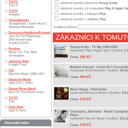
TOTO
sledovat novinky interpreta
Young Gods
Toto IV
sledovat novinky od vydavatele
Play It Again 
TOTO
sledovat novinky v kategorii
Pop
Isolation
sledovat novinky v oddělení
Pop
Youngbloods
Youngbloods / Earth Music /
Elephant Mountain
emailová adresa:
Domnerus/Hallberg/Erstand
ZÁKAZNÍCI K TOMUT
Jazz At The Pawnshop -
30th Anniversary
3xSACD+DVD
Young Gods - TV Sky 1992-2022
Prodigy
Vydavatel:
Play It Again Sam
| Vydáno:
2.
Music For The Jilted
Generation
386 Kč
Cena:
Jackson Alan
Freight Train
Brahem Anouar - Conte De L'incroya
V/A
Vydavatel:
ECM Records
| Vydáno:
24.10
Klezmer Music 1908-1927
404 Kč
Cena:
Depeche Mode
Ultra (CD + DVD)
Desert Rose Band
Mano Negra - Patchanka
Best Of The Desert Rose..
Vydavatel:
Because Music
| Vydáno:
4.5.
TOTO
233 Kč
Cena:
Toto
Getz Stan
Stan Is Here
Chamayou, Bertrand - Ravel: Complete
Piano
Vydavatel:
Warner Music
| Vydáno:
15.1.
Abecední index
378 Kč
Cena: