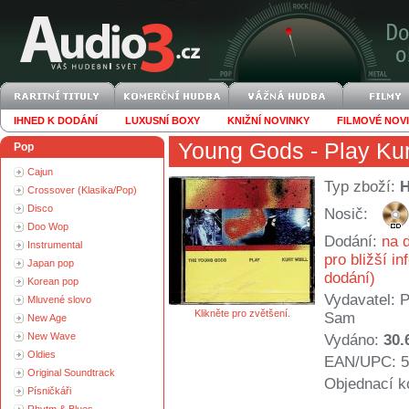
IHNED K DODÁNÍ
LUXUSNÍ BOXY
KNIŽNÍ NOVINKY
FILMOVÉ NOV
Young Gods
- Play Kur
Pop
Cajun
Typ zboží:
Crossover (Klasika/Pop)
Disco
Nosič:
Doo Wop
Dodání:
na d
Instrumental
pro bližší i
Japan pop
dodání)
Korean pop
Vydavatel:
P
Mluvené slovo
Klikněte pro zvětšení.
Sam
New Age
New Wave
Vydáno:
30.
Oldies
EAN/UPC: 5
Original Soundtrack
Objednací k
Písničkáři