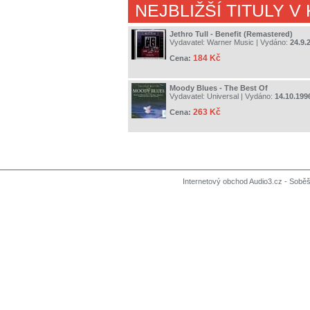
NEJBLIŽŠÍ TITULY V
Jethro Tull - Benefit (Remastered)
Vydavatel:
Warner Music
| Vydáno:
24.9.
184 Kč
Cena:
Moody Blues - The Best Of
Vydavatel:
Universal
| Vydáno:
14.10.199
263 Kč
Cena:
Internetový obchod Audio3.cz - Soběši