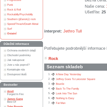
Běžná cena:
Progressive
Punk
Naše cena:
Rock & Roll
Ušetříte:
25
Rockabilly/Psychobilly
Southern (jižanský) rock
Speed/Thrash/Death Metal
Surf
interpret:
Jethro Tull
Ostatní
Důležité informace
Potřebujete podrobnější informace 
Ochrana osobních údajů
Obchodní podmínky
Rock
Jak nakupovat
Jste u nás poprvé?
Seznam skladeb
Kontaktujte nás
1.
Dostupnost titulů
A New Day Yesterday
2.
Jeffrey Goes To Leicester Square
3.
Bourée
Bestseller
4.
Back To The Family
Anvil
5.
Look Into The Sun
Forged In Fire
6.
Nothing Is Easy
James Gang
Best Of
7.
Fat Man
Tyler Bonnie