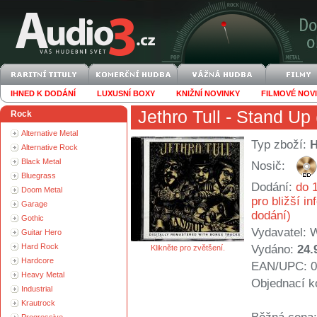
IHNED K DODÁNÍ
LUXUSNÍ BOXY
KNIŽNÍ NOVINKY
FILMOVÉ NOV
Jethro Tull
- Stand Up
Rock
Alternative Metal
Typ zboží:
Alternative Rock
Black Metal
Nosič:
Bluegrass
Dodání:
do 1
Doom Metal
pro bližší i
Garage
dodání)
Gothic
Vydavatel:
W
Guitar Hero
Hard Rock
Vydáno:
24.
Klikněte pro zvětšení.
Hardcore
EAN/UPC: 0
Heavy Metal
Objednací k
Industrial
Krautrock