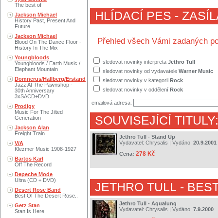
The best of
HLÍDACÍ PES - ZASÍ
Jackson Michael
History Past, Present And
Future
Jackson Michael
Přehled všech Vámi zadaných po
Blood On The Dance Floor -
History In The Mix
Youngbloods
sledovat novinky interpreta
Jethro Tull
Youngbloods / Earth Music /
Elephant Mountain
sledovat novinky od vydavatele
Warner Music
Domnerus/Hallberg/Erstand
sledovat novinky v kategorii
Rock
Jazz At The Pawnshop -
sledovat novinky v oddělení
Rock
30th Anniversary
3xSACD+DVD
emailová adresa:
Prodigy
Music For The Jilted
SOUVISEJÍCÍ TITULY
Generation
Jackson Alan
Freight Train
Jethro Tull - Stand Up
Vydavatel:
Chrysalis
| Vydáno:
20.9.2001
V/A
Klezmer Music 1908-1927
278 Kč
Cena:
Bartos Karl
Off The Record
Depeche Mode
Ultra (CD + DVD)
JETHRO TULL
- BES
Desert Rose Band
Best Of The Desert Rose..
Jethro Tull - Aqualung
Getz Stan
Vydavatel:
Chrysalis
| Vydáno:
7.9.2000
Stan Is Here