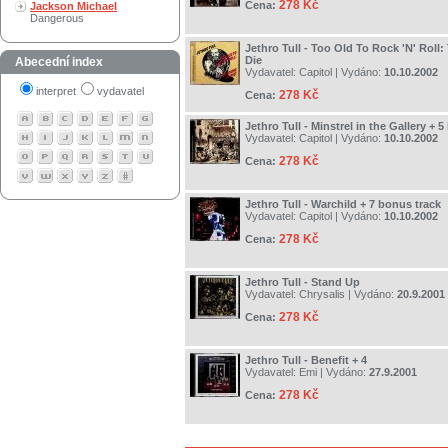
278 Kč
Cena:
Jackson Michael
Dangerous
Jethro Tull - Too Old To Rock 'N' Roll
Die
Abecední index
Vydavatel:
Capitol
| Vydáno:
10.10.2002
interpret
vydavatel
278 Kč
Cena:
Jethro Tull - Minstrel in the Gallery + 
Vydavatel:
Capitol
| Vydáno:
10.10.2002
278 Kč
Cena:
Jethro Tull - Warchild + 7 bonus track
Vydavatel:
Capitol
| Vydáno:
10.10.2002
278 Kč
Cena:
Jethro Tull - Stand Up
Vydavatel:
Chrysalis
| Vydáno:
20.9.2001
278 Kč
Cena:
Jethro Tull - Benefit + 4
Vydavatel:
Emi
| Vydáno:
27.9.2001
278 Kč
Cena: