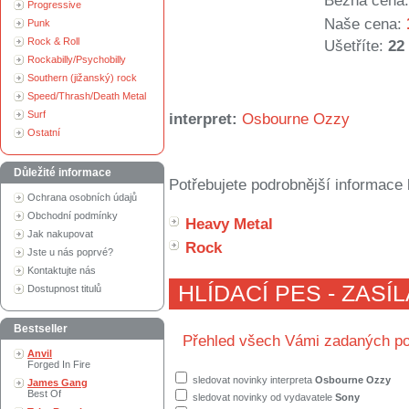
Běžná cena:
Progressive
Naše cena:
Punk
Rock & Roll
Ušetříte:
22
Rockabilly/Psychobilly
Southern (jižanský) rock
Speed/Thrash/Death Metal
Surf
interpret:
Osbourne Ozzy
Ostatní
Důležité informace
Potřebujete podrobnější informace 
Ochrana osobních údajů
Obchodní podmínky
Heavy Metal
Jak nakupovat
Rock
Jste u nás poprvé?
Kontaktujte nás
HLÍDACÍ PES - ZASÍ
Dostupnost titulů
Bestseller
Přehled všech Vámi zadaných po
Anvil
Forged In Fire
sledovat novinky interpreta
Osbourne Ozzy
James Gang
Best Of
sledovat novinky od vydavatele
Sony