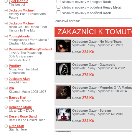
Tyler Bonnie
sledovat novinky v kategorii
Rock
The best of
sledovat novinky v oddělení
Heavy Metal
Jackson Michael
sledovat novinky v oddělení
Rock
History Past, Present And
Future
emailová adresa:
Jackson Michael
Blood On The Dance Floor -
ZÁKAZNÍCI K TOMUT
History In The Mix
Youngbloods
Youngbloods / Earth Music /
Osbourne Ozzy - No More Tears
Elephant Mountain
Vydavatel:
Sony
| Vydáno:
2.5.2002
Domnerus/Hallberg/Erstand
224 Kč
Cena:
Jazz At The Pawnshop -
30th Anniversary
3xSACD+DVD
Osbourne Ozzy - Ozzmosis
Prodigy
Vydavatel:
Sony
| Vydáno:
20.6.2002
Music For The Jilted
Generation
278 Kč
Cena:
Jackson Alan
Freight Train
Osbourne Ozzy - Memoirs Of A Madm
V/A
Vydavatel:
Sony
| Vydáno:
10.10.2014
Klezmer Music 1908-1927
Bartos Karl
278 Kč
Cena:
Off The Record
Depeche Mode
Ultra (CD + DVD)
Osbourne Ozzy - Scream
Vydavatel:
Sony
| Vydáno:
4.8.2010
Desert Rose Band
Best Of The Desert Rose..
224 Kč
Cena:
Getz Stan
Stan Is Here