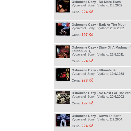
Osbourne Ozzy - No More Tears
Vydavatel:
Sony
| Vydáno:
2.5.2002
224 Kč
Cena:
Osbourne Ozzy - Bark At The Moon
Vydavatel:
Sony
| Vydáno:
20.6.2002
197 Kč
Cena:
Osbourne Ozzy - Diary Of A Madman 
Edition 2011)
Vydavatel:
Sony
| Vydáno:
26.5.2011
224 Kč
Cena:
Osbourne Ozzy - Ultimate Sin
Vydavatel:
Sony
| Vydáno:
19.9.1988
278 Kč
Cena:
Osbourne Ozzy - No Rest For The Wic
Vydavatel:
Sony
| Vydáno:
20.6.2002
197 Kč
Cena:
Osbourne Ozzy - Down To Earth
Vydavatel:
Sony
| Vydáno:
2.9.2004
224 Kč
Cena: