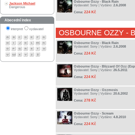
Osbourne Ozzy - Black Rain
Jackson Michael
Vydavatel:
Sony
| Vydáno:
2.6.2008
Dangerous
224 Kč
Cena:
Abecední index
interpret
vydavatel
OSBOURNE OZZY
- 
Osbourne Ozzy - Black Rain
Vydavatel:
Sony
| Vydáno:
2.6.2008
224 Kč
Cena:
Osbourne Ozzy - Blizzard Of Ozz (Exp
Vydavatel:
Sony
| Vydáno:
26.5.2011
224 Kč
Cena:
Osbourne Ozzy - Ozzmosis
Vydavatel:
Sony
| Vydáno:
20.6.2002
278 Kč
Cena:
Osbourne Ozzy - Scream
Vydavatel:
Sony
| Vydáno:
4.8.2010
224 Kč
Cena: