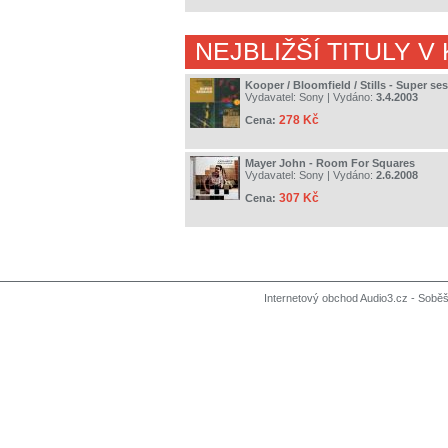
NEJBLIŽŠÍ TITULY V
Kooper / Bloomfield / Stills - Super se
Vydavatel:
Sony
| Vydáno:
3.4.2003
278 Kč
Cena:
Mayer John - Room For Squares
Vydavatel:
Sony
| Vydáno:
2.6.2008
307 Kč
Cena:
Internetový obchod Audio3.cz - Soběši