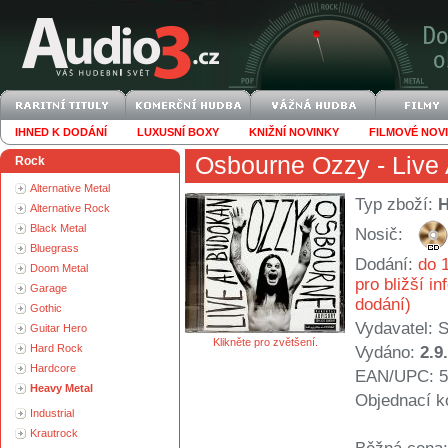
IHNED K DODÁNÍ
LUXUSNÍ BOXY
KNIŽNÍ NOVINKY
FILMOVÉ NOV
Osbourne Ozzy
- Live
Rock
Alternative Metal
Typ zboží:
Alternative Rock
Black Metal
Nosič:
Bluegrass
Dodání:
do 1
Doom Metal
pro bližší i
Garage
dodání)
Gothic
Vydavatel:
S
Guitar Hero
Klikněte pro zvětšení.
Hard Rock
Vydáno:
2.9
Hardcore
EAN/UPC: 5
Heavy Metal
Objednací k
Industrial
Krautrock