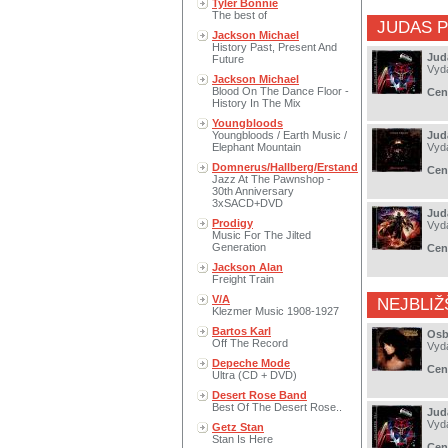
Tyler Bonnie
The best of
JUDAS P
Jackson Michael
History Past, Present And
Jud
Future
Vyd
Jackson Michael
Blood On The Dance Floor -
Cen
History In The Mix
Youngbloods
Youngbloods / Earth Music /
Jud
Elephant Mountain
Vyd
Domnerus/Hallberg/Erstand
Cen
Jazz At The Pawnshop -
30th Anniversary
3xSACD+DVD
Jud
Prodigy
Vyd
Music For The Jilted
Generation
Cen
Jackson Alan
Freight Train
V/A
NEJBLIŽ
Klezmer Music 1908-1927
Bartos Karl
Osb
Off The Record
Vyd
Depeche Mode
Cen
Ultra (CD + DVD)
Desert Rose Band
Best Of The Desert Rose..
Jud
Vyd
Getz Stan
Stan Is Here
Cen