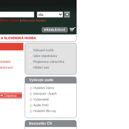
ířené hledání
|
Abecední hledání
 A SLOVENSKÁ HUDBA
Nákupní košík
Vaše objednávky
skladeb
Registrace zákazníka
 ukázkami
Hlídací pes
Vybírejte podle
Hudební žánry
Interpreti - Autoři
Vydavatelé
Audio DVD
Hudební Blu-ray
Bestseller ČR