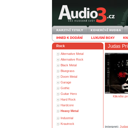
IHNED K DODÁNÍ
LUXUSNÍ BOXY
KN
Judas Pri
Rock
Alternative Metal
Alternative Rock
Black Metal
Bluegrass
Doom Metal
Garage
Gothic
Guitar Hero
Klikněte pr
Hard Rock
Hardcore
Heavy Metal
Industrial
Krautrock
interpret:
Judas