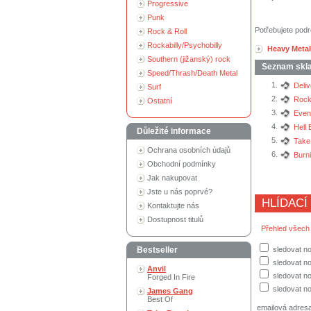
Progressive
Punk
Potřebujete podr
Rock & Roll
Rockabilly/Psychobilly
Heavy Metal
Southern (jižanský) rock
Seznam skl
Speed/Thrash/Death Metal
1.
Deli
Surf
2.
Rock
Ostatní
3.
Even
4.
Hell 
Důležité informace
5.
Take
Ochrana osobních údajů
6.
Burni
Obchodní podmínky
Jak nakupovat
Jste u nás poprvé?
HLÍDACÍ
Kontaktujte nás
Dostupnost titulů
Přehled všech
Bestseller
sledovat no
sledovat n
Anvil
sledovat no
Forged In Fire
sledovat no
James Gang
Best Of
emailová adres