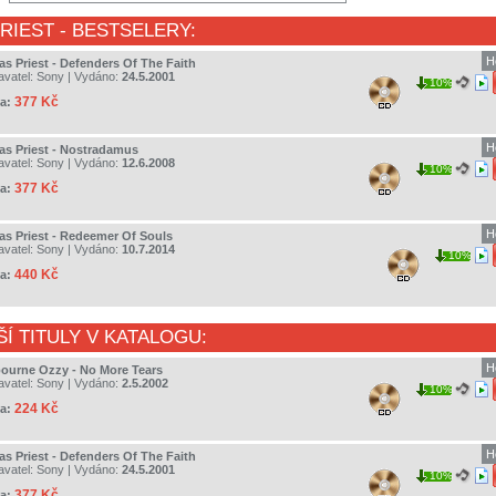
RIEST
- BESTSELERY:
H
as Priest - Defenders Of The Faith
avatel:
Sony
| Vydáno:
24.5.2001
10%
377 Kč
a:
H
as Priest - Nostradamus
avatel:
Sony
| Vydáno:
12.6.2008
10%
377 Kč
a:
H
as Priest - Redeemer Of Souls
avatel:
Sony
| Vydáno:
10.7.2014
10%
440 Kč
a:
ŠÍ TITULY V KATALOGU:
H
ourne Ozzy - No More Tears
avatel:
Sony
| Vydáno:
2.5.2002
10%
224 Kč
a:
H
as Priest - Defenders Of The Faith
avatel:
Sony
| Vydáno:
24.5.2001
10%
377 Kč
a: