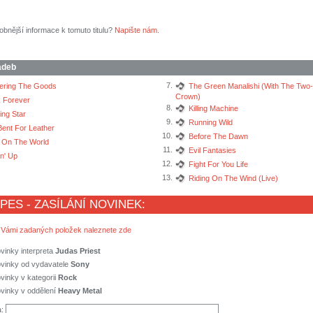
obnější informace k tomuto titulu?
Napište nám
.
adeb
7.
vering The Goods
The Green Manalishi (With The Two
Crown)
 Forever
8.
Killing Machine
ing Star
9.
Running Wild
Bent For Leather
10.
Before The Dawn
 On The World
11.
Evil Fantasies
n' Up
12.
Fight For You Life
13.
Riding On The Wind (Live)
 PES - ZASÍLÁNÍ NOVINEK:
 Vámi zadaných položek naleznete zde
vinky interpreta
Judas Priest
ovinky od vydavatele
Sony
vinky v kategorii
Rock
vinky v oddělení
Heavy Metal
a: