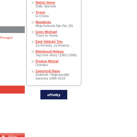
Walsh Steve
Daily Specials
Toyen
Ia Orana
Metalinda
Moja hviezda žije (No 16)
Gees Michael
There Is Home
-Pronged
Emil Viklický Trio
Za horama, za lesama...
Blehárová Helena
Jazzové útesy (1963-1990)
Prokop Michal
Ostraka
Zagorová Hana
Srdečně / Nejkrásnější
šansony 1968-2018