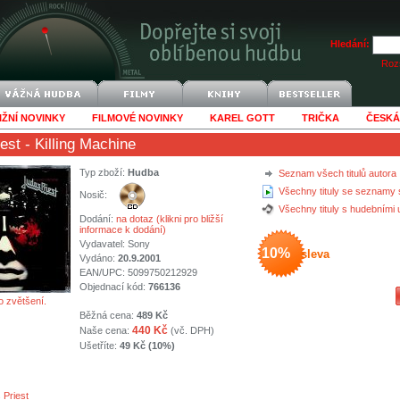
Hledání:
Rozš
IŽNÍ NOVINKY
FILMOVÉ NOVINKY
KAREL GOTT
TRIČKA
ČESKÁ
est
- Killing Machine
Typ zboží:
Hudba
Seznam všech titulů autora
Všechny tituly se seznamy 
Nosič:
Všechny tituly s hudebními
Dodání:
na dotaz (klikni pro bližší
informace k dodání)
Vydavatel:
Sony
10%
sleva
Vydáno:
20.9.2001
EAN/UPC: 5099750212929
Objednací kód:
766136
o zvětšení.
Běžná cena:
489 Kč
440 Kč
Naše cena:
(vč. DPH)
Ušetříte:
49 Kč (10%)
 Priest