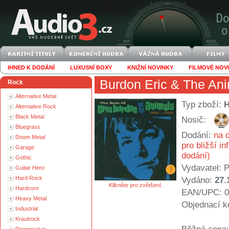
IHNED K DODÁNÍ
LUXUSNÍ BOXY
KNIŽNÍ NOVINKY
FILMOVÉ NOV
Burdon Eric & The An
Rock
Alternative Metal
Typ zboží:
Alternative Rock
Black Metal
Nosič:
Bluegrass
Dodání:
na d
Doom Metal
pro bližší i
Garage
dodání)
Gothic
Vydavatel:
P
Guitar Hero
Hard Rock
Vydáno:
27.
Klikněte pro zvětšení.
Hardcore
EAN/UPC: 0
Heavy Metal
Objednací k
Industrial
Krautrock