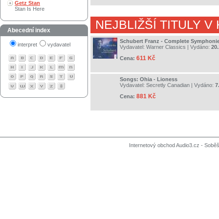
Getz Stan
Stan Is Here
NEJBLIŽŠÍ TITULY V
Abecední index
Schubert Franz - Complete Symphoni
interpret
vydavatel
Vydavatel:
Warner Classics
| Vydáno:
20.
611 Kč
Cena:
Songs: Ohia - Lioness
Vydavatel:
Secretly Canadian
| Vydáno:
7
881 Kč
Cena:
Internetový obchod Audio3.cz - Soběši