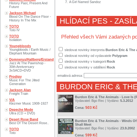
7.
A Girl Named Sandoz
History Past, Present And
Future
Jackson Michael
Blood On The Dance Floor -
HLÍDACÍ PES - ZASÍ
History In The Mix
TOTO
Toto IV
Přehled všech Vámi zadaných po
TOTO
Isolation
Youngbloods
Youngbloods / Earth Music /
sledovat novinky interpreta
Burdon Eric & The 
Elephant Mountain
sledovat novinky od vydavatele
Polygram
Domnerus/Hallberg/Erstand
sledovat novinky v kategorii
Rock
Jazz At The Pawnshop -
30th Anniversary
sledovat novinky v oddělení
Rock
3xSACD+DVD
emailová adresa:
Prodigy
Music For The Jilted
Generation
BURDON ERIC & TH
Jackson Alan
Freight Train
Burdon Eric & The Animals - Love Is 
V/A
Vydavatel:
Bgo Rec
| Vydáno:
5.3.2012
Klezmer Music 1908-1927
503 Kč
Cena:
Depeche Mode
Ultra (CD + DVD)
Desert Rose Band
Burdon Eric & The Animals - Winds Of
Best Of The Desert Rose..
Shall Meet
Vydavatel:
Bgo Rec
| Vydáno:
23.9.2002
TOTO
Toto
599 Kč
Cena: