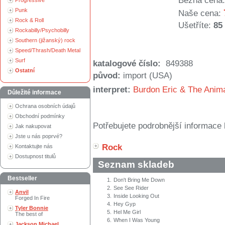
Běžná cena:
Progressive
Punk
Naše cena:
Rock & Roll
Ušetříte:
85
Rockabilly/Psychobilly
Southern (jižanský) rock
Speed/Thrash/Death Metal
Surf
katalogové číslo:
849388
Ostatní
původ:
import (USA)
interpret:
Burdon Eric & The Anim
Důležité informace
Ochrana osobních údajů
Obchodní podmínky
Potřebujete podrobnější informace 
Jak nakupovat
Jste u nás poprvé?
Rock
Kontaktujte nás
Dostupnost titulů
Seznam skladeb
Bestseller
1.
Don't Bring Me Down
2.
See See Rider
Anvil
3.
Inside Looking Out
Forged In Fire
4.
Hey Gyp
Tyler Bonnie
5.
Hel Me Girl
The best of
6.
When I Was Young
Jackson Michael