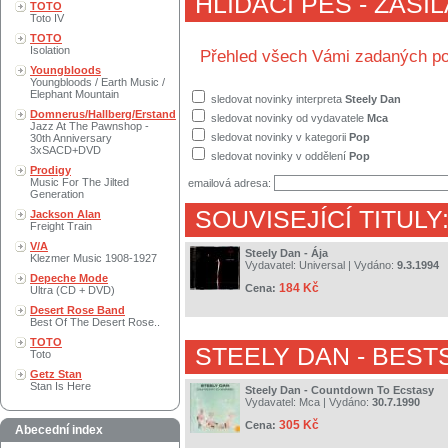
HLÍDACÍ PES - ZASÍ
TOTO
Toto IV
TOTO
Isolation
Přehled všech Vámi zadaných po
Youngbloods
Youngbloods / Earth Music /
Elephant Mountain
sledovat novinky interpreta
Steely Dan
Domnerus/Hallberg/Erstand
sledovat novinky od vydavatele
Mca
Jazz At The Pawnshop -
sledovat novinky v kategorii
Pop
30th Anniversary
3xSACD+DVD
sledovat novinky v oddělení
Pop
Prodigy
Music For The Jilted
emailová adresa:
Generation
SOUVISEJÍCÍ TITULY
Jackson Alan
Freight Train
V/A
Steely Dan - Ája
Klezmer Music 1908-1927
Vydavatel:
Universal
| Vydáno:
9.3.1994
Depeche Mode
184 Kč
Cena:
Ultra (CD + DVD)
Desert Rose Band
Best Of The Desert Rose..
TOTO
STEELY DAN
- BEST
Toto
Getz Stan
Stan Is Here
Steely Dan - Countdown To Ecstasy
Vydavatel:
Mca
| Vydáno:
30.7.1990
305 Kč
Cena:
Abecední index