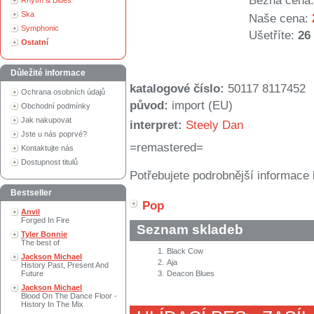
Běžná cena:
Rhytm & Blues
Ska
Naše cena:
Symphonic
Ušetříte:
26
Ostatní
Důležité informace
katalogové číslo:
50117 8117452
Ochrana osobních údajů
původ:
import (EU)
Obchodní podmínky
Jak nakupovat
interpret:
Steely Dan
Jste u nás poprvé?
=remastered=
Kontaktujte nás
Dostupnost titulů
Potřebujete podrobnější informace 
Bestseller
Pop
Anvil
Forged In Fire
Seznam skladeb
Tyler Bonnie
The best of
1.
Black Cow
Jackson Michael
2.
Aja
History Past, Present And
Future
3.
Deacon Blues
Jackson Michael
Blood On The Dance Floor -
History In The Mix