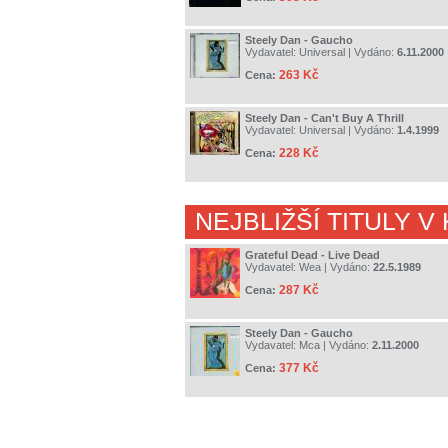
Steely Dan - Gaucho
Vydavatel:
Universal
| Vydáno:
6.11.2000
263 Kč
Cena:
Steely Dan - Can't Buy A Thrill
Vydavatel:
Universal
| Vydáno:
1.4.1999
228 Kč
Cena:
NEJBLIŽŠÍ TITULY V
Grateful Dead - Live Dead
Vydavatel:
Wea
| Vydáno:
22.5.1989
287 Kč
Cena:
Steely Dan - Gaucho
Vydavatel:
Mca
| Vydáno:
2.11.2000
377 Kč
Cena: