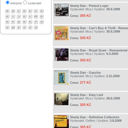
interpret
vydavatel
Steely Dan - Pretzel Logic
Vydavatel:
Mca
| Vydáno:
30.9.1999
305 Kč
Cena:
Steely Dan - Can't Buy A Thrill - Rema
Vydavatel:
Mca
| Vydáno:
30.9.1999
305 Kč
Cena:
Steely Dan - Royal Scam - Remastered
Vydavatel:
Mca
| Vydáno:
9.3.2000
305 Kč
Cena:
Steely Dan - Gaucho
Vydavatel:
Mca
| Vydáno:
2.11.2000
377 Kč
Cena:
Steely Dan - Katy Lied
Vydavatel:
Mca
| Vydáno:
28.6.1999
305 Kč
Cena:
Steely Dan - Definitive Collection
Vydavatel:
Geffen
| Vydáno:
3.8.2006
305 Kč
Cena: