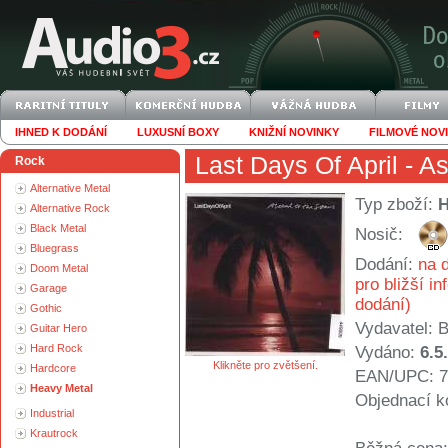
IHNED K DODÁNÍ
LUXUSNÍ BOXY
KNIŽNÍ NOVINKY
FILMOVÉ NOV
Last Days Of April
- As
Rock
Alternative Metal
Typ zboží:
Alternative Rock
Black Metal
Nosič:
Bluegrass
Dodání:
na d
Doom Metal
pro bližší i
Garage
dodání)
Gothic
Vydavatel:
B
Guitar Hero
Hard Rock
Vydáno:
6.5
Klikněte pro zvětšení.
Hardcore
EAN/UPC: 7
Heavy Metal
Objednací k
Industrial
Krautrock