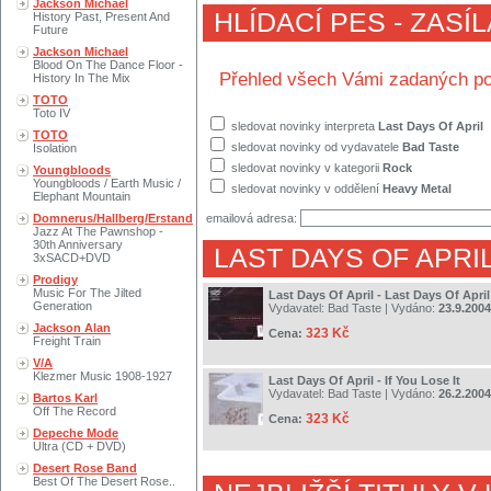
Jackson Michael
HLÍDACÍ PES - ZASÍ
History Past, Present And
Future
Jackson Michael
Blood On The Dance Floor -
Přehled všech Vámi zadaných po
History In The Mix
TOTO
Toto IV
sledovat novinky interpreta
Last Days Of April
TOTO
sledovat novinky od vydavatele
Bad Taste
Isolation
sledovat novinky v kategorii
Rock
Youngbloods
Youngbloods / Earth Music /
sledovat novinky v oddělení
Heavy Metal
Elephant Mountain
Domnerus/Hallberg/Erstand
emailová adresa:
Jazz At The Pawnshop -
30th Anniversary
LAST DAYS OF APRI
3xSACD+DVD
Prodigy
Music For The Jilted
Last Days Of April - Last Days Of April
Generation
Vydavatel:
Bad Taste
| Vydáno:
23.9.2004
Jackson Alan
323 Kč
Cena:
Freight Train
V/A
Klezmer Music 1908-1927
Last Days Of April - If You Lose It
Vydavatel:
Bad Taste
| Vydáno:
26.2.2004
Bartos Karl
Off The Record
323 Kč
Cena:
Depeche Mode
Ultra (CD + DVD)
Desert Rose Band
Best Of The Desert Rose..