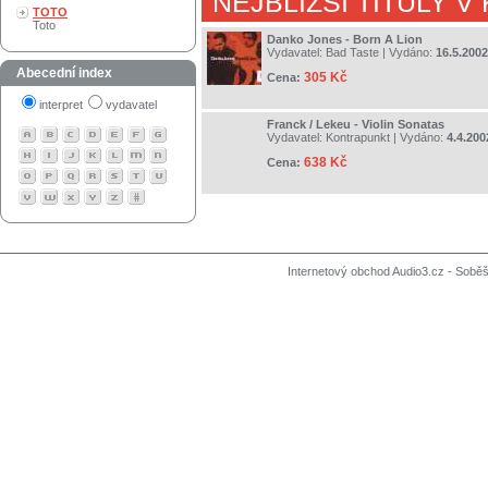
NEJBLIŽŠÍ TITULY V
TOTO
Toto
Danko Jones - Born A Lion
Vydavatel:
Bad Taste
| Vydáno:
16.5.2002
Abecední index
305 Kč
Cena:
interpret
vydavatel
Franck / Lekeu - Violin Sonatas
Vydavatel:
Kontrapunkt
| Vydáno:
4.4.200
638 Kč
Cena:
Internetový obchod Audio3.cz - Soběši