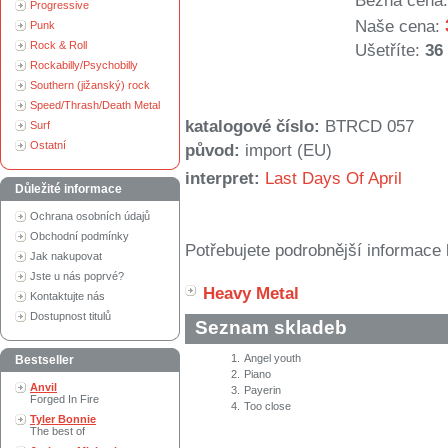
Běžná cena:
Progressive
Naše cena:
Punk
Rock & Roll
Ušetříte:
36
Rockabilly/Psychobilly
Southern (jižanský) rock
Speed/Thrash/Death Metal
katalogové číslo:
BTRCD 057
Surf
Ostatní
původ:
import (EU)
interpret:
Last Days Of April
Důležité informace
Ochrana osobních údajů
Obchodní podmínky
Potřebujete podrobnější informace 
Jak nakupovat
Jste u nás poprvé?
Heavy Metal
Kontaktujte nás
Dostupnost titulů
Seznam skladeb
1.
Angel youth
Bestseller
2.
Piano
Anvil
3.
Payerin
Forged In Fire
4.
Too close
Tyler Bonnie
The best of