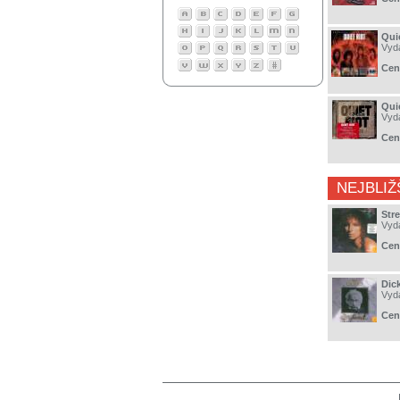
Qui
Vyd
Cen
Quie
Vyd
Cen
NEJBLIŽ
Str
Vyd
Cen
Dick
Vyd
Cen