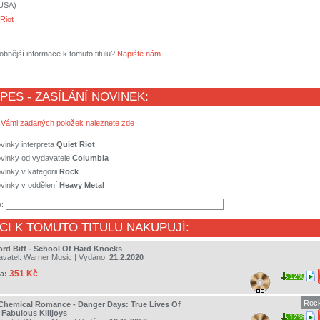
(USA)
Riot
obnější informace k tomuto titulu?
Napište nám
.
 PES - ZASÍLÁNÍ NOVINEK:
 Vámi zadaných položek naleznete zde
vinky interpreta
Quiet Riot
ovinky od vydavatele
Columbia
vinky v kategorii
Rock
vinky v oddělení
Heavy Metal
a:
CI K TOMUTO TITULU NAKUPUJÍ:
ord Biff - School Of Hard Knocks
avatel:
Warner Music
| Vydáno:
21.2.2020
351 Kč
a:
12%
Roc
Chemical Romance - Danger Days: True Lives Of
 Fabulous Killjoys
12%