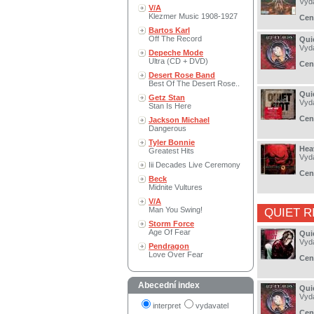
Vyd
V/A
Klezmer Music 1908-1927
Cen
Bartos Karl
Off The Record
Qui
Vyd
Depeche Mode
Ultra (CD + DVD)
Cen
Desert Rose Band
Best Of The Desert Rose..
Quie
Getz Stan
Vyd
Stan Is Here
Cen
Jackson Michael
Dangerous
Tyler Bonnie
Hea
Greatest Hits
Vyd
Iii Decades Live Ceremony
Cen
Beck
Midnite Vultures
V/A
Man You Swing!
QUIET R
Storm Force
Age Of Fear
Quie
Vyd
Pendragon
Love Over Fear
Cen
Abecední index
Qui
Vyd
interpret
vydavatel
Cen