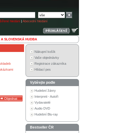
ířené hledání
|
Abecední hledání
 A SLOVENSKÁ HUDBA
Nákupní košík
Vaše objednávky
skladeb
Registrace zákazníka
 ukázkami
Hlídací pes
Vybírejte podle
Hudební žánry
Interpreti - Autoři
Vydavatelé
Audio DVD
Hudební Blu-ray
Bestseller ČR