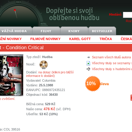
Hledání:
Rozš
IŽNÍ NOVINKY
FILMOVÉ NOVINKY
KAREL GOTT
TRIČKA
ČESKÁ
t
- Condition Critical
Typ zboží:
Hudba
Seznam všech titulů autora
Všechny tituly se seznamy 
Nosič:
Všechny tituly s hudebními
Dodání:
na dotaz (klikni pro bližší
informace k dodání)
Vydavatel:
Columbia
10%
sleva
Vydáno:
25.5.1988
EAN/UPC: 0886972435121
Objednací kód:
36430
o zvětšení.
Běžná cena:
529 Kč
476 Kč
Naše cena:
(vč. DPH)
Ušetříte:
53 Kč (10%)
o:
COL 39516