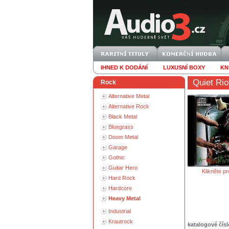
IHNED K DODÁNÍ
LUXUSNÍ BOXY
KN
Quiet Rio
Rock
Alternative Metal
Alternative Rock
Black Metal
Bluegrass
Doom Metal
Garage
Gothic
Guitar Hero
Klikněte pr
Hard Rock
Hardcore
Heavy Metal
Industrial
Krautrock
katalogové čísl