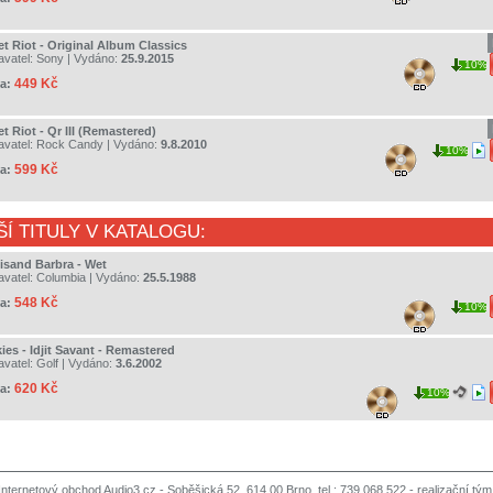
et Riot - Original Album Classics
avatel:
Sony
| Vydáno:
25.9.2015
10%
449 Kč
a:
t Riot - Qr III (Remastered)
avatel:
Rock Candy
| Vydáno:
9.8.2010
10%
599 Kč
a:
ŠÍ TITULY V KATALOGU:
eisand Barbra - Wet
avatel:
Columbia
| Vydáno:
25.5.1988
548 Kč
a:
10%
ies - Idjit Savant - Remastered
avatel:
Golf
| Vydáno:
3.6.2002
620 Kč
a:
10%
Internetový obchod Audio3.cz - Soběšická 52, 614 00 Brno, tel.: 739 068 522 -
realizační tým