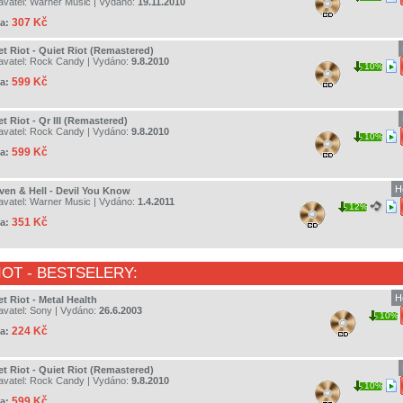
avatel:
Warner Music
| Vydáno:
19.11.2010
307 Kč
a:
et Riot - Quiet Riot (Remastered)
avatel:
Rock Candy
| Vydáno:
9.8.2010
10%
599 Kč
a:
t Riot - Qr III (Remastered)
avatel:
Rock Candy
| Vydáno:
9.8.2010
10%
599 Kč
a:
H
ven & Hell - Devil You Know
avatel:
Warner Music
| Vydáno:
1.4.2011
12%
351 Kč
a:
IOT
- BESTSELERY:
H
t Riot - Metal Health
avatel:
Sony
| Vydáno:
26.6.2003
10%
224 Kč
a:
et Riot - Quiet Riot (Remastered)
avatel:
Rock Candy
| Vydáno:
9.8.2010
10%
599 Kč
a: