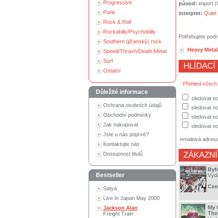
Progressive
původ:
import 
Punk
interpret:
Quiet 
Rock & Roll
Rockabilly/Psychobilly
Potřebujete podr
Southern (jižanský) rock
Heavy Metal
Speed/Thrash/Death Metal
Surf
HLÍDACÍ
Ostatní
Přehled všech
Důležité informace
sledovat no
Ochrana osobních údajů
sledovat n
Obchodní podmínky
sledovat no
Jak nakupovat
sledovat no
Jste u nás poprvé?
emailová adres
Kontaktujte nás
ZÁKAZNÍ
Dostupnost titulů
Byf
Bestseller
Vyd
Cen
Satya
Live In Japan May 2000
My 
Jackson Alan
The
Freight Train