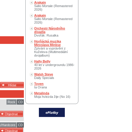
Arakain
Salto Mortale (Remastered
2026)
Arakain
Salto Mortale (Remastered
2026)
Orchestr Národního
divadla
Dvořák: Rusalka
Horňácká muzika
Miroslava Minkse
Zpívání a vyprávění z
Kuželova (Multimediální
dvojalbum)
Hally Belly
40 let v undergroundu 1986-
2026
Walsh Steve
Daily Specials
Toyen
Ia Orana
Metalinda
Moja hviezda žije (No 16)
Rock
CD
k/Hardcore
CD