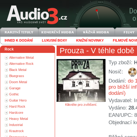
IHNED K DODÁNÍ
LUXUSNÍ BOXY
KNIŽNÍ NOVINKY
FILMOVÉ NOV
Prouza
- V téhle době
Rock
Alternative Metal
Typ zboží:
Alternative Rock
Black Metal
Nosič:
Bluegrass
Dodání:
do 1
Doom Metal
pro bližší i
Garage
dodání)
Gothic
Vydavatel:
I
Guitar Hero
Klikněte pro zvětšení.
Hard Rock
Vydáno:
28.
Hardcore
EAN/UPC: 8
Heavy Metal
Objednací k
Industrial
Krautrock