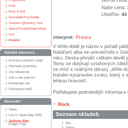
Běžná cena:
Progressive
Punk
Naše cena:
Rock & Roll
Ušetříte:
44
Rockabilly/Psychobilly
Southern (jižanský) rock
Speed/Thrash/Death Metal
Surf
interpret:
Prouza
Ostatní
V téhle době je název v pořadí pá
Natáčení alba se uskutečnilo v Gol
Důležité informace
roku. Deska přináší celkem devět p
Ochrana osobních údajů
Texty se dotýkají vztahových záleži
Obchodní podmínky
se mísí s reálnými obrazy „téhle d
Jak nakupovat
hutném kytarovém zvuku, který v so
Jste u nás poprvé?
lehkou hravostí.
Kontaktujte nás
Dostupnost titulů
Potřebujete podrobnější informace 
Bestseller
Rock
Satya
Seznam skladeb
Live In Japan May 2000
Jackson Alan
1.
Jho
Freight Train
2.
Tinitus