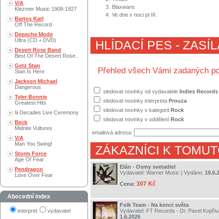
V/A
3.
Blaxwans
Klezmer Music 1908-1927
4.
Ve dne v noci pt III.
Bartos Karl
Off The Record
Depeche Mode
Ultra (CD + DVD)
HLÍDACÍ PES - ZASÍ
Desert Rose Band
Best Of The Desert Rose..
Getz Stan
Přehled všech Vámi zadaných po
Stan Is Here
Jackson Michael
Dangerous
sledovat novinky od vydavatele
Indies Records
Tyler Bonnie
sledovat novinky interpreta
Prouza
Greatest Hits
sledovat novinky v kategorii
Rock
Iii Decades Live Ceremony
sledovat novinky v oddělení
Rock
Beck
Midnite Vultures
emailová adresa:
V/A
Man You Swing!
ZÁKAZNÍCI K TOMUT
Storm Force
Age Of Fear
Elán - Osmy svetadiel
Pendragon
Vydavatel:
Warner Music
| Vydáno:
19.6.
Love Over Fear
307 Kč
Cena:
Abecední index
Folk Team - Na konci světa
interpret
vydavatel
Vydavatel:
FT Records - Dr. Pavel Kopřiv
1.6.2026