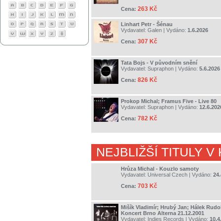
263 Kč
Cena:
Linhart Petr - Šénau
Vydavatel:
Galen
| Vydáno:
1.6.2026
307 Kč
Cena:
Tata Bojs - V původním snění
Vydavatel:
Supraphon
| Vydáno:
5.6.2026
826 Kč
Cena:
Prokop Michal; Framus Five - Live 80
Vydavatel:
Supraphon
| Vydáno:
12.6.202
782 Kč
Cena:
NEJBLIŽŠÍ TITULY V
Hrůza Michal - Kouzlo samoty
Vydavatel:
Universal Czech
| Vydáno:
24.
703 Kč
Cena:
Mišík Vladimír; Hrubý Jan; Hálek Rudolf
Koncert Brno Alterna 21.12.2001
Vydavatel:
Indies Records
| Vydáno:
10.4