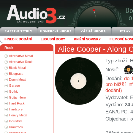
IHNED K DODÁNÍ
LUXUSNÍ BOXY
KNIŽNÍ NOVINKY
FILMOVÉ NOV
Alice Cooper
- Along C
Rock
Alternative Metal
Typ zboží:
Alternative Rock
Black Metal
Nosič:
Bluegrass
Dodání:
do 1
Doom Metal
pro bližší i
Garage
dodání)
Gothic
Vydavatel:
E
Guitar Hero
Hard Rock
Vydáno:
24.
Hardcore
EAN/UPC: 4
Heavy Metal
Objednací k
Industrial
Krautrock