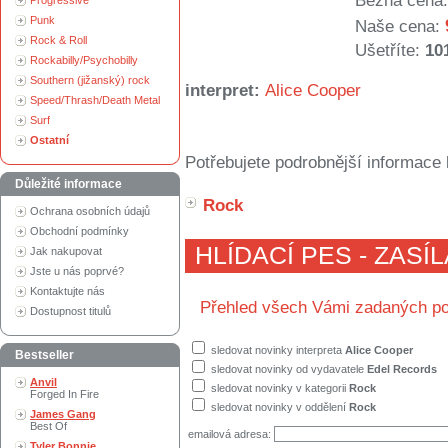
Běžná cena:
Progressive
Punk
Naše cena:
Rock & Roll
Ušetříte:
10
Rockabilly/Psychobilly
Southern (jižanský) rock
interpret:
Alice Cooper
Speed/Thrash/Death Metal
Surf
Ostatní
Potřebujete podrobnější informace 
Důležité informace
Rock
Ochrana osobních údajů
Obchodní podmínky
HLÍDACÍ PES - ZASÍ
Jak nakupovat
Jste u nás poprvé?
Kontaktujte nás
Přehled všech Vámi zadaných po
Dostupnost titulů
sledovat novinky interpreta
Alice Cooper
Bestseller
sledovat novinky od vydavatele
Edel Records
Anvil
sledovat novinky v kategorii
Rock
Forged In Fire
sledovat novinky v oddělení
Rock
James Gang
Best Of
emailová adresa:
Tyler Bonnie