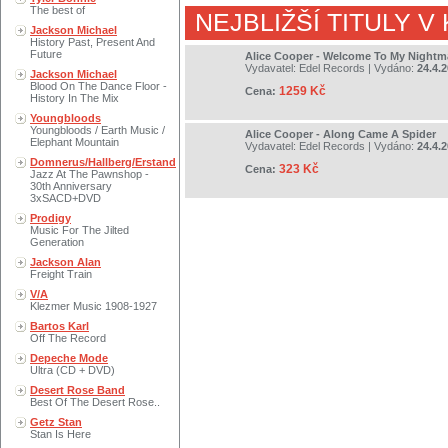
The best of
NEJBLIŽŠÍ TITULY V
Jackson Michael
History Past, Present And
Future
Alice Cooper - Welcome To My Nightm
Vydavatel:
Edel Records
| Vydáno:
24.4.
Jackson Michael
Blood On The Dance Floor -
1259 Kč
Cena:
History In The Mix
Youngbloods
Youngbloods / Earth Music /
Alice Cooper - Along Came A Spider
Elephant Mountain
Vydavatel:
Edel Records
| Vydáno:
24.4.
Domnerus/Hallberg/Erstand
323 Kč
Cena:
Jazz At The Pawnshop -
30th Anniversary
3xSACD+DVD
Prodigy
Music For The Jilted
Generation
Jackson Alan
Freight Train
V/A
Klezmer Music 1908-1927
Bartos Karl
Off The Record
Depeche Mode
Ultra (CD + DVD)
Desert Rose Band
Best Of The Desert Rose..
Getz Stan
Stan Is Here