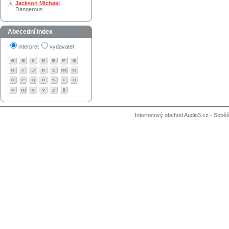
Jackson Michael
Dangerous
Abecední index
interpret
vydavatel
Internetový obchod Audio3.cz - Soběši