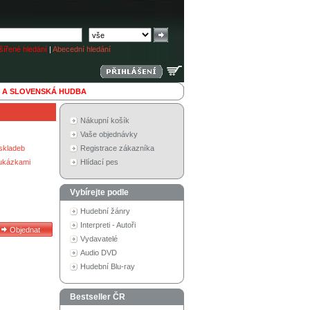
ířené hledání
|
Abecední hledání
 A SLOVENSKÁ HUDBA
Nákupní košík
Vaše objednávky
skladeb
Registrace zákazníka
 ukázkami
Hlídací pes
Vybírejte podle
Hudební žánry
Interpreti - Autoři
Vydavatelé
Audio DVD
Hudební Blu-ray
Bestseller ČR