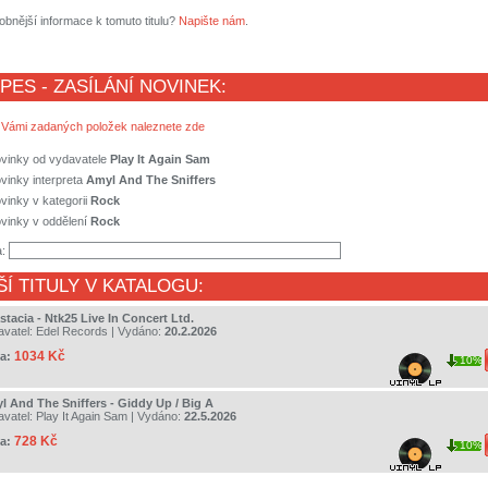
obnější informace k tomuto titulu?
Napište nám
.
 PES - ZASÍLÁNÍ NOVINEK:
 Vámi zadaných položek naleznete zde
ovinky od vydavatele
Play It Again Sam
vinky interpreta
Amyl And The Sniffers
vinky v kategorii
Rock
vinky v oddělení
Rock
a:
ŠÍ TITULY V KATALOGU:
tacia - Ntk25 Live In Concert Ltd.
avatel:
Edel Records
| Vydáno:
20.2.2026
1034 Kč
a:
10%
l And The Sniffers - Giddy Up / Big A
avatel:
Play It Again Sam
| Vydáno:
22.5.2026
728 Kč
a:
10%