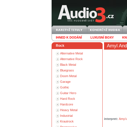
IHNED K DODÁNÍ
LUXUSNÍ BOXY
KN
Amyl And
Rock
Alternative Metal
Alternative Rock
Black Metal
Bluegrass
Doom Metal
Garage
Gothic
Guitar Hero
Hard Rock
Hardcore
Heavy Metal
Industrial
interpret:
Amyl 
Krautrock