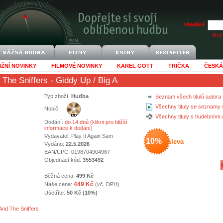
Hledání:
Rozš
IŽNÍ NOVINKY
FILMOVÉ NOVINKY
KAREL GOTT
TRIČKA
ČESKÁ
 The Sniffers
- Giddy Up / Big A
Typ zboží:
Hudba
Seznam všech titulů autora
Všechny tituly se seznamy 
Nosič:
Všechny tituly s hudebními
Dodání:
do 14 dnů (klikni pro bližší
informace k dodání)
Vydavatel:
Play It Again Sam
10%
sleva
Vydáno:
22.5.2026
EAN/UPC: 0198704904967
Objednací kód:
3553492
Běžná cena:
499 Kč
449 Kč
Naše cena:
(vč. DPH)
Ušetříte:
50 Kč (10%)
And The Sniffers