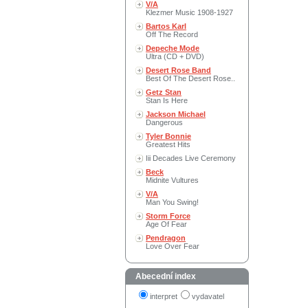
V/A
Klezmer Music 1908-1927
Bartos Karl
Off The Record
Depeche Mode
Ultra (CD + DVD)
Desert Rose Band
Best Of The Desert Rose..
Getz Stan
Stan Is Here
Jackson Michael
Dangerous
Tyler Bonnie
Greatest Hits
Iii Decades Live Ceremony
Beck
Midnite Vultures
V/A
Man You Swing!
Storm Force
Age Of Fear
Pendragon
Love Over Fear
Abecední index
interpret
vydavatel