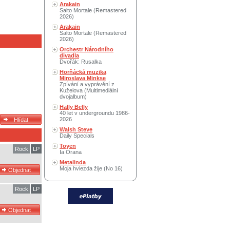
Arakain
Salto Mortale (Remastered
2026)
Arakain
Salto Mortale (Remastered
2026)
Orchestr Národního
divadla
Dvořák: Rusalka
Horňácká muzika
Miroslava Minkse
Zpívání a vyprávění z
Kuželova (Multimediální
dvojalbum)
Hally Belly
40 let v undergroundu 1986-
2026
Walsh Steve
Daily Specials
Toyen
Rock
LP
Ia Orana
Metalinda
Moja hviezda žije (No 16)
Rock
LP