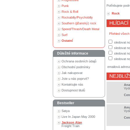
Progressive
Potřebujete podr
Punk
Rock & Roll
Rock
Rockabilly/Psychobilly
HLÍDACÍ
Southern (jižanský) rock
Speed/Thrash/Death Metal
Přehled všech
Surf
Ostatní
sledovat n
sledovat no
Důležité informace
sledovat no
sledovat no
Ochrana osobních údajů
emailová adres
Obchodní podmínky
Jak nakupovat
NEJBLIŽ
Jste u nás poprvé?
Kontaktujte nás
Anas
Vyd
Dostupnost titulů
Cen
Bestseller
Amy
Satya
Vyd
Live In Japan May 2000
Cen
Jackson Alan
Freight Train