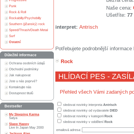
Běžná cena:
Progressive
Punk
Naše cena:
Rock & Roll
Ušetříte:
77
Rockabilly/Psychobilly
Southern (jižanský) rock
interpret:
Antrisch
Speed/Thrash/Death Metal
Surf
Ostatní
Potřebujete podrobnější informace 
Důležité informace
Rock
Ochrana osobních údajů
Obchodní podmínky
HLÍDACÍ PES - ZASÍ
Jak nakupovat
Jste u nás poprvé?
Kontaktujte nás
Přehled všech Vámi zadaných po
Dostupnost titulů
sledovat novinky interpreta
Antrisch
Bestseller
sledovat novinky od vydavatele
DIED
My Sleeping Karma
sledovat novinky v kategorii
Rock
Satya
sledovat novinky v oddělení
Rock
Slapp Happy
Live In Japan May 2000
emailová adresa:
Jackson Alan