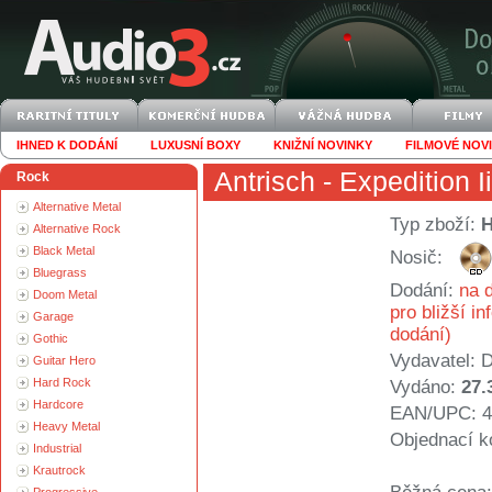
IHNED K DODÁNÍ
LUXUSNÍ BOXY
KNIŽNÍ NOVINKY
FILMOVÉ NOV
Antrisch
- Expedition I
Rock
Alternative Metal
Typ zboží:
Alternative Rock
Black Metal
Nosič:
Bluegrass
Dodání:
na d
Doom Metal
pro bližší i
Garage
dodání)
Gothic
Vydavatel:
D
Guitar Hero
Hard Rock
Vydáno:
27.
Hardcore
EAN/UPC: 4
Heavy Metal
Objednací k
Industrial
Krautrock