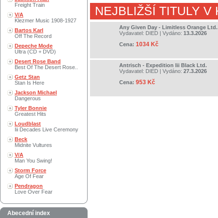
Freight Train
NEJBLIŽŠÍ TITULY V
V/A
Klezmer Music 1908-1927
Any Given Day - Limitless Orange Ltd.
Bartos Karl
Vydavatel:
DIED
| Vydáno:
13.3.2026
Off The Record
1034 Kč
Cena:
Depeche Mode
Ultra (CD + DVD)
Desert Rose Band
Antrisch - Expedition Iii Black Ltd.
Best Of The Desert Rose..
Vydavatel:
DIED
| Vydáno:
27.3.2026
Getz Stan
953 Kč
Cena:
Stan Is Here
Jackson Michael
Dangerous
Tyler Bonnie
Greatest Hits
Loudblast
Iii Decades Live Ceremony
Beck
Midnite Vultures
V/A
Man You Swing!
Storm Force
Age Of Fear
Pendragon
Love Over Fear
Abecední index