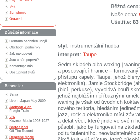
Rhytm & Blues
Běžná cena:
Ska
Symphonic
Naše cena:
Ostatní
Ušetříte:
83
Důležité informace
Ochrana osobních údajů
styl:
instrumentální hudba
Obchodní podmínky
Jak nakupovat
interpret:
Taupe
Jste u nás poprvé?
Sedm skladeb alba waxing | waning
Kontaktujte nás
a posouvající hranice – formova
Dostupnost titulů
přístupu kapely. Taupe, jehož člen
elektronika), Jamie Stockbridge (a
Bestseller
(bicí, perkuse), vyvolává bouři skr
Satya
jehož nejbližšími příbuznými umělc
Live In Japan May 2000
waning je však od úvodních kokta
Jackson Alan
nového teritoria, hledáním jedineč
Freight Train
jazz, rock a elektronika mísí závr
V/A
a dělat věci, které jinde ve svém 
Klezmer Music 1908-1927
působí, jako by fungovali na základ
Bartos Karl
Off The Record
od turbulentního, neovladatelného 
Depeche Mode
čímž kultivují přístup, který půso