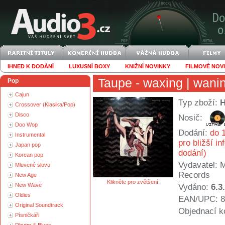
IHNED K DODÁNÍ
LUXUSNÍ BOXY
KNIŽNÍ NOVINKY
FILMOVÉ NOV
Taupe
- waxing | wani
Pop
Cajun
Typ zboží:
Crossover (Klasika/Pop)
Disco
Nosič:
Doo Wop
Dodání:
do 1
Instrumental
pro bližší i
Japan pop
dodání)
Korean pop
Vydavatel:
M
Mluvené slovo
Records
New Age
Klikněte pro zvětšení.
New Wave
Vydáno:
6.3
Oldies
EAN/UPC: 8
Original Soundtrack
Objednací k
Písničkáři