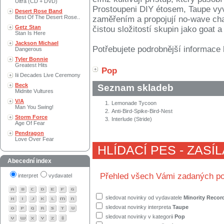
Ultra (CD + DVD)
Prostoupeni DIY étosem, Taupe vy
Desert Rose Band
Best Of The Desert Rose..
zaměřením a propojují no-wave c
Getz Stan
čistou složitostí skupin jako goat 
Stan Is Here
Jackson Michael
Potřebujete podrobnější informace 
Dangerous
Tyler Bonnie
Greatest Hits
Pop
Iii Decades Live Ceremony
Beck
Seznam skladeb
Midnite Vultures
V/A
1.
Lemonade Tycoon
Man You Swing!
2.
Anti-Bird-Spike-Bird-Nest
Storm Force
3.
Interlude (Stride)
Age Of Fear
Pendragon
Love Over Fear
HLÍDACÍ PES - ZASÍ
Abecední index
Přehled všech Vámi zadaných po
interpret
vydavatel
sledovat novinky od vydavatele
Minority Recor
sledovat novinky interpreta
Taupe
sledovat novinky v kategorii
Pop