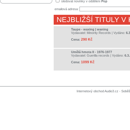
sledovat novinky v oddělení
Pop
emailová adresa:
NEJBLIŽŠÍ TITULY V
Taupe - waxing | waning
Vydavatel:
Minority Records
| Vydáno:
6.
290 Kč
Cena:
Umělá hmota II - 1976-1977
Vydavatel:
Guerilla records
| Vydáno:
6.3
1099 Kč
Cena:
Internetový obchod Audio3.cz - Soběši