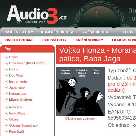
IHNED K DODÁNÍ
LUXUSNÍ BOXY
KNIŽNÍ NOVINKY
FILMOVÉ NOV
Vojtko Honza
- Morana
Pop
palice, Baba Jaga
Cajun
Crossover (Klasika/Pop)
Disco
Typ zboží:
Doo Wop
Dodání:
do 1
Instrumental
pro bližší i
Japan pop
dodání)
Korean pop
Vydavatel:
Mluvené slovo
Vydáno:
8.1
New Age
EAN/UPC:
New Wave
8595693412
Klikněte pro zvětšení.
Oldies
Objednací k
Original Soundtrack
Písničkáři