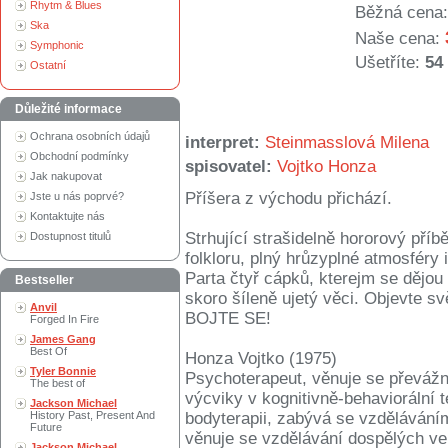
Rhytm & Blues
Běžná cena:
Ska
Naše cena:
Symphonic
Ušetříte:
54
Ostatní
Důležité informace
Ochrana osobních údajů
interpret:
Steinmasslová Milena
Obchodní podmínky
spisovatel:
Vojtko Honza
Jak nakupovat
Příšera z východu přichází.
Jste u nás poprvé?
Kontaktujte nás
Strhující strašidelně hororový př
Dostupnost titulů
folkloru, plný hrůzyplné atmosféry
Parta čtyř cápků, kterejm se dějou
Bestseller
skoro šíleně ujetý věci. Objevte s
Anvil
BOJTE SE!
Forged In Fire
James Gang
Best Of
Honza Vojtko (1975)
Tyler Bonnie
Psychoterapeut, věnuje se převážně
The best of
výcviky v kognitivně-behaviorální t
Jackson Michael
History Past, Present And
bodyterapii, zabývá se vzdělávání
Future
věnuje se vzdělávání dospělých v
Jackson Michael