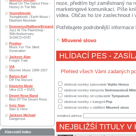
noze, předtím byl zaměstnaný na rů
Blood On The Dance Floor -
History In The Mix
marketingové komunikaci. Píše kníž
Youngbloods
videa. Občas ho lze zaslechnout i v
Youngbloods / Earth Music /
Elephant Mountain
Domnerus/Hallberg/Erstand
Potřebujete podrobnější informace 
Jazz At The Pawnshop -
30th Anniversary
3xSACD+DVD
Mluvené slovo
Prodigy
Music For The Jilted
Generation
HLÍDACÍ PES - ZASÍ
Jackson Alan
Freight Train
V/A
Klezmer Music 1908-1927
Přehled všech Vámi zadaných po
Bartos Karl
Off The Record
sledovat novinky spisovatele
Vojtko Honza
Depeche Mode
Ultra (CD + DVD)
sledovat novinky interpreta
Steinmasslová Mile
Desert Rose Band
sledovat novinky od vydavatele
Tympanum
Best Of The Desert Rose..
sledovat novinky v kategorii
Pop
Getz Stan
sledovat novinky v oddělení
Mluvené slovo
Stan Is Here
Jackson Michael
emailová adresa:
Dangerous
NEJBLIŽŠÍ TITULY V
Abecední index