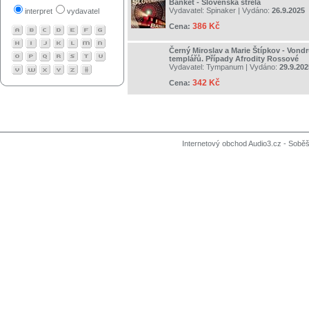
Banket - Slovenská strela
Vydavatel:
Spinaker
| Vydáno:
26.9.2025
interpret
vydavatel
386 Kč
Cena:
Černý Miroslav a Marie Štípkov - Vondr
templářů. Případy Afrodity Rossové
Vydavatel:
Tympanum
| Vydáno:
29.9.202
342 Kč
Cena:
Internetový obchod Audio3.cz - Soběši