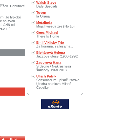
Walsh Steve
Křížek. Debutové
Daily Specials
Toyen
Ia Orana
ům. Je typické
je na svou
Metalinda
scházíš od
Moja hviezda žije (No 16)
son...).
Gees Michael
There Is Home
Emil Viklický Trio
Za horama, za lesama...
Blehárová Helena
Jazzové útesy (1963-1990)
Zagorová Hana
Srdečně / Nejkrásnější
šansony 1968-2018
Ulrich Patrik
Šansonárium - písně Patrika
Ulricha na slova Miloně
Čepelky