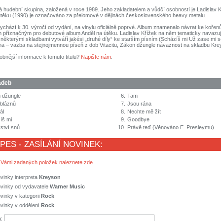
á hudební skupina, založená v roce 1989. Jeho zakladatelem a vůdčí osobností je Ladislav 
útěku (1990) je označováno za přelomové v dějinách československého heavy metalu.
chází k 30. výročí od vydání, na vinylu oficiálně poprvé. Album znamenalo návrat ke kořen
příznačným pro debutové album Anděl na útěku. Ladislav Křížek na něm tematicky navazu
a některými skladbami vytváří jakési „druhé díly“ ke starším písním (Scházíš mi Už zase mi 
na – vazba na stejnojmennou píseň z dob Vitacitu, Zákon džungle návaznost na skladbu Krey
obnější informace k tomuto titulu?
Napište nám
.
adeb
 džungle
6.
Tam
 bláznů
7.
Jsou rána
ál
8.
Nechte mě žít
íš mi
9.
Goodbye
ství snů
10.
Právě teď (Věnováno E. Presleymu)
 PES - ZASÍLÁNÍ NOVINEK:
 Vámi zadaných položek naleznete zde
vinky interpreta
Kreyson
ovinky od vydavatele
Warner Music
vinky v kategorii
Rock
vinky v oddělení
Rock
a: