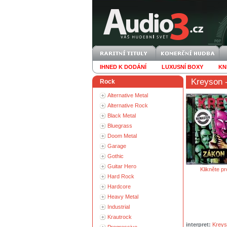
IHNED K DODÁNÍ
LUXUSNÍ BOXY
KN
Kreyson
-
Rock
Alternative Metal
Alternative Rock
Black Metal
Bluegrass
Doom Metal
Garage
Gothic
Guitar Hero
Klikněte pr
Hard Rock
Hardcore
Heavy Metal
Industrial
Krautrock
interpret:
Krey