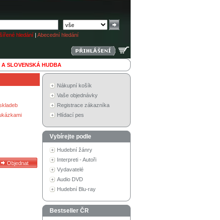
ířené hledání
|
Abecední hledání
 A SLOVENSKÁ HUDBA
Nákupní košík
Vaše objednávky
skladeb
Registrace zákazníka
 ukázkami
Hlídací pes
Vybírejte podle
Hudební žánry
Interpreti - Autoři
Vydavatelé
Audio DVD
Hudební Blu-ray
Bestseller ČR