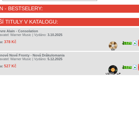
N
- BESTSELERY:
ŠÍ TITULY V KATALOGU:
evre Alain - Consolation
avatel:
Warner Music
| Vydáno:
3.10.2025
378 Kč
a:
12%
inové Nové Fronty - Nová Drákulomania
avatel:
Warner Music
| Vydáno:
5.12.2025
527 Kč
a:
12%