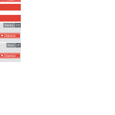
Klasika
CD
Rock
LP