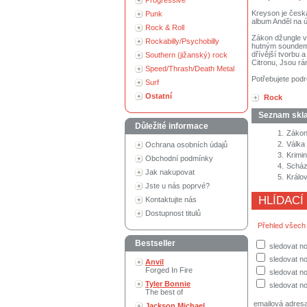
Progressive
Kreyson je česk
Punk
album Anděl na 
Rock & Roll
Zákon džungle vy
Rockabilly/Psychobilly
hutným soundem 
dřívější tvorbu 
Southern (jižanský) rock
Citronu, Jsou rá
Speed/Thrash/Death Metal
Potřebujete podr
Surf
Ostatní
Rock
Seznam skl
Důležité informace
1.
Zákon
2.
Válka
Ochrana osobních údajů
3.
Krimin
Obchodní podmínky
4.
Scház
Jak nakupovat
5.
Králov
Jste u nás poprvé?
HLÍDACÍ
Kontaktujte nás
Dostupnost titulů
Přehled všech
Bestseller
sledovat no
sledovat n
Anvil
Forged In Fire
sledovat no
Tyler Bonnie
sledovat no
The best of
emailová adres
Jackson Michael