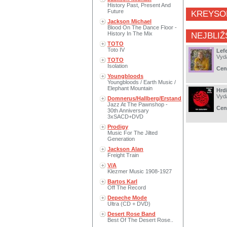
History Past, Present And
Future
KREYSO
Jackson Michael
Blood On The Dance Floor -
History In The Mix
NEJBLIŽ
TOTO
Toto IV
Lef
Vyd
TOTO
Isolation
Cen
Youngbloods
Youngbloods / Earth Music /
Elephant Mountain
Hrd
Vyd
Domnerus/Hallberg/Erstand
Jazz At The Pawnshop -
Cen
30th Anniversary
3xSACD+DVD
Prodigy
Music For The Jilted
Generation
Jackson Alan
Freight Train
V/A
Klezmer Music 1908-1927
Bartos Karl
Off The Record
Depeche Mode
Ultra (CD + DVD)
Desert Rose Band
Best Of The Desert Rose..