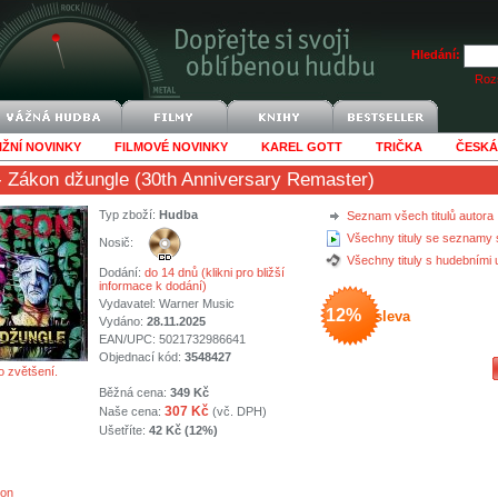
Hledání:
Rozš
IŽNÍ NOVINKY
FILMOVÉ NOVINKY
KAREL GOTT
TRIČKA
ČESKÁ
 Zákon džungle (30th Anniversary Remaster)
Typ zboží:
Hudba
Seznam všech titulů autora
Všechny tituly se seznamy 
Nosič:
Všechny tituly s hudebními
Dodání:
do 14 dnů (klikni pro bližší
informace k dodání)
Vydavatel:
Warner Music
12%
sleva
Vydáno:
28.11.2025
EAN/UPC: 5021732986641
Objednací kód:
3548427
o zvětšení.
Běžná cena:
349 Kč
307 Kč
Naše cena:
(vč. DPH)
Ušetříte:
42 Kč (12%)
son