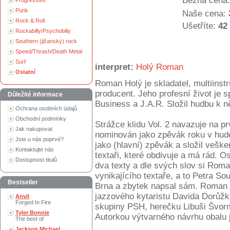
Běžná cena:
Progressive
Punk
Naše cena:
Rock & Roll
Ušetříte:
42
Rockabilly/Psychobilly
Southern (jižanský) rock
Speed/Thrash/Death Metal
Surf
interpret:
Holý Roman
Ostatní
Roman Holý je skladatel, multiinst
producent. Jeho profesní život je
Důležité informace
Business a J.A.R. Složil hudbu k n
Ochrana osobních údajů
Obchodní podmínky
Strážce klidu Vol. 2 navazuje na p
Jak nakupovat
nominován jako zpěvák roku v hude
Jste u nás poprvé?
jako (hlavní) zpěvák a složil veške
Kontaktujte nás
textaři, které obdivuje a má rád. 
Dostupnost titulů
dva texty a dle svých slov si Roma
vynikajícího textaře, a to Petra S
Bestseller
Brna a zbytek napsal sám. Roman H
jazzového kytaristu Davida Dorůžk
Anvil
Forged In Fire
skupiny PSH, herečku Libuši Švor
Tyler Bonnie
Autorkou výtvarného návrhu obalu j
The best of
Jackson Michael