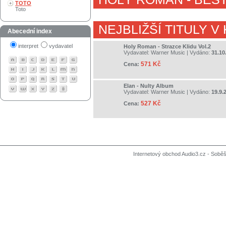
TOTO
Toto
NEJBLIŽŠÍ TITULY V
Abecední index
interpret
vydavatel
Holy Roman - Strazce Klidu Vol.2
Vydavatel:
Warner Music
| Vydáno:
31.10
571 Kč
Cena:
Elan - Nulty Album
Vydavatel:
Warner Music
| Vydáno:
19.9.
527 Kč
Cena:
Internetový obchod Audio3.cz - Soběši