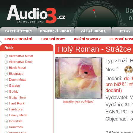
IHNED K DODÁNÍ
LUXUSNÍ BOXY
KNIŽNÍ NOVINKY
FILMOVÉ NOV
Holý Roman
- Strážce 
Rock
Alternative Metal
Typ zboží:
Alternative Rock
Black Metal
Nosič:
Bluegrass
Dodání:
do 1
Doom Metal
pro bližší i
Garage
dodání)
Gothic
Vydavatel:
W
Guitar Hero
Klikněte pro zvětšení.
Hard Rock
Vydáno:
31.
Hardcore
EAN/UPC: 5
Heavy Metal
Objednací k
Industrial
Krautrock