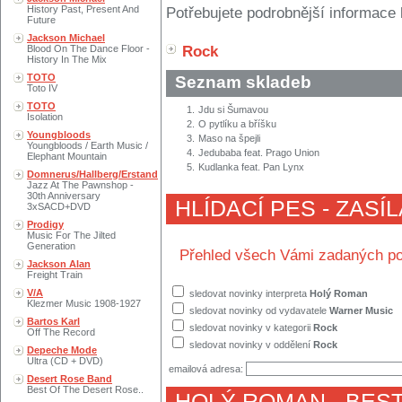
History Past, Present And
Potřebujete podrobnější informace 
Future
Jackson Michael
Blood On The Dance Floor -
Rock
History In The Mix
TOTO
Seznam skladeb
Toto IV
TOTO
1.
Jdu si Šumavou
Isolation
2.
O pytlíku a bříšku
Youngbloods
3.
Maso na špejli
Youngbloods / Earth Music /
4.
Jedubaba feat. Prago Union
Elephant Mountain
5.
Kudlanka feat. Pan Lynx
Domnerus/Hallberg/Erstand
Jazz At The Pawnshop -
30th Anniversary
HLÍDACÍ PES - ZASÍ
3xSACD+DVD
Prodigy
Music For The Jilted
Generation
Přehled všech Vámi zadaných po
Jackson Alan
Freight Train
V/A
sledovat novinky interpreta
Holý Roman
Klezmer Music 1908-1927
sledovat novinky od vydavatele
Warner Music
Bartos Karl
sledovat novinky v kategorii
Rock
Off The Record
sledovat novinky v oddělení
Rock
Depeche Mode
Ultra (CD + DVD)
emailová adresa:
Desert Rose Band
Best Of The Desert Rose..
HOLÝ ROMAN
- BES