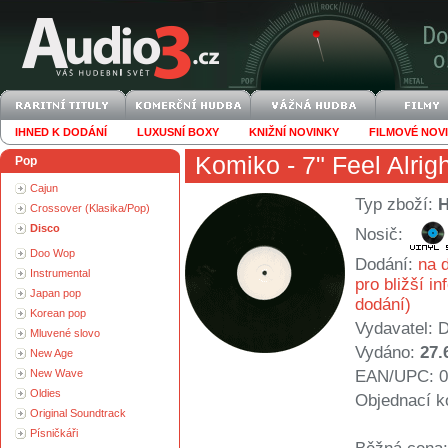
IHNED K DODÁNÍ
LUXUSNÍ BOXY
KNIŽNÍ NOVINKY
FILMOVÉ NOV
Komiko
- 7" Feel Alrig
Pop
Cajun
Typ zboží:
Crossover (Klasika/Pop)
Disco
Nosič:
Doo Wop
Dodání:
na d
Instrumental
pro bližší i
Japan pop
dodání)
Korean pop
Vydavatel:
Mluvené slovo
Vydáno:
27.
New Age
New Wave
EAN/UPC: 0
Oldies
Objednací k
Original Soundtrack
Písničkáři