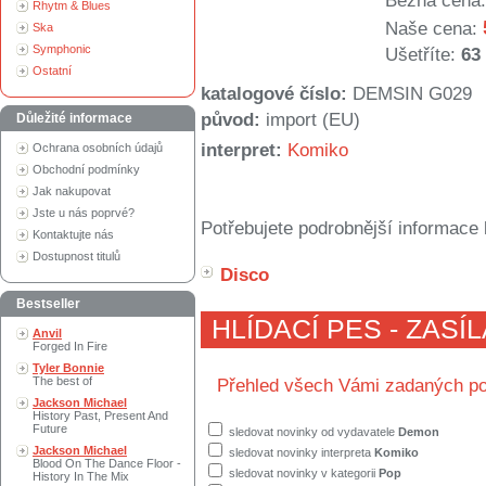
Běžná cena:
Rhytm & Blues
Naše cena:
Ska
Symphonic
Ušetříte:
63
Ostatní
katalogové číslo:
DEMSIN G029
původ:
import (EU)
Důležité informace
interpret:
Komiko
Ochrana osobních údajů
Obchodní podmínky
Jak nakupovat
Jste u nás poprvé?
Potřebujete podrobnější informace 
Kontaktujte nás
Dostupnost titulů
Disco
Bestseller
HLÍDACÍ PES - ZASÍ
Anvil
Forged In Fire
Tyler Bonnie
The best of
Přehled všech Vámi zadaných po
Jackson Michael
History Past, Present And
Future
sledovat novinky od vydavatele
Demon
Jackson Michael
sledovat novinky interpreta
Komiko
Blood On The Dance Floor -
sledovat novinky v kategorii
Pop
History In The Mix