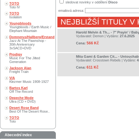
sledovat novinky v oddělení
Disco
TOTO
Toto IV
emailová adresa:
TOTO
Isolation
NEJBLIŽŠÍ TITULY V
Youngbloods
Youngbloods / Earth Music /
Elephant Mountain
Harold Melvin & Th... - 7" Prayin' / Bab
Vydavatel:
Demon
| Vydáno:
27.6.2025
Domnerus/Hallberg/Erstand
Jazz At The Pawnshop -
566 Kč
Cena:
30th Anniversary
3xSACD+DVD
Prodigy
Mita Gami & Garden Cit... - Untouchab
Music For The Jilted
Vydavatel:
Crosstown Rebels
| Vydáno:
4
Generation
611 Kč
Cena:
Jackson Alan
Freight Train
V/A
Klezmer Music 1908-1927
Bartos Karl
Off The Record
Depeche Mode
Ultra (CD + DVD)
Desert Rose Band
Best Of The Desert Rose..
TOTO
Toto
Abecední index