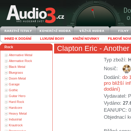
IHNED K DODÁNÍ
LUXUSNÍ BOXY
KNIŽNÍ NOVINKY
FILMOVÉ NOV
Clapton Eric
- Another 
Rock
Alternative Metal
Typ zboží:
Alternative Rock
Black Metal
Nosič:
Bluegrass
Dodání:
do 1
Doom Metal
pro bližší i
Garage
dodání)
Gothic
Vydavatel:
P
Guitar Hero
Hard Rock
Vydáno:
27.
Hardcore
EAN/UPC: 0
Heavy Metal
Objednací k
Industrial
Krautrock