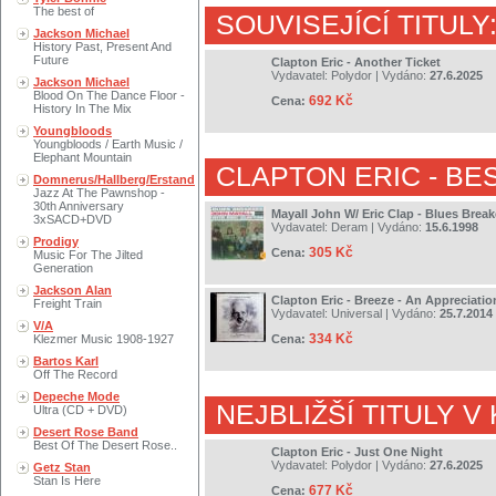
The best of
SOUVISEJÍCÍ TITULY
Jackson Michael
History Past, Present And
Future
Clapton Eric - Another Ticket
Vydavatel:
Polydor
| Vydáno:
27.6.2025
Jackson Michael
Blood On The Dance Floor -
692 Kč
Cena:
History In The Mix
Youngbloods
Youngbloods / Earth Music /
Elephant Mountain
CLAPTON ERIC
- BE
Domnerus/Hallberg/Erstand
Jazz At The Pawnshop -
30th Anniversary
Mayall John W/ Eric Clap - Blues Break
3xSACD+DVD
Vydavatel:
Deram
| Vydáno:
15.6.1998
Prodigy
305 Kč
Cena:
Music For The Jilted
Generation
Jackson Alan
Clapton Eric - Breeze - An Appreciatio
Freight Train
Vydavatel:
Universal
| Vydáno:
25.7.2014
V/A
334 Kč
Klezmer Music 1908-1927
Cena:
Bartos Karl
Off The Record
Depeche Mode
NEJBLIŽŠÍ TITULY V
Ultra (CD + DVD)
Desert Rose Band
Best Of The Desert Rose..
Clapton Eric - Just One Night
Vydavatel:
Polydor
| Vydáno:
27.6.2025
Getz Stan
Stan Is Here
677 Kč
Cena: