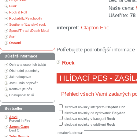
Běžná cena:
Progressive
Punk
Naše cena:
Rock & Roll
Ušetříte:
78
Rockabilly/Psychobilly
Southern (jižanský) rock
interpret:
Clapton Eric
Speed/Thrash/Death Metal
Surf
Ostatní
Potřebujete podrobnější informace 
Důležité informace
Rock
Ochrana osobních údajů
Obchodní podmínky
HLÍDACÍ PES - ZASÍ
Jak nakupovat
Jste u nás poprvé?
Kontaktujte nás
Přehled všech Vámi zadaných po
Dostupnost titulů
sledovat novinky interpreta
Clapton Eric
Bestseller
sledovat novinky od vydavatele
Polydor
Anvil
sledovat novinky v kategorii
Rock
Forged In Fire
sledovat novinky v oddělení
Rock
James Gang
Best Of
emailová adresa:
Tyler Bonnie