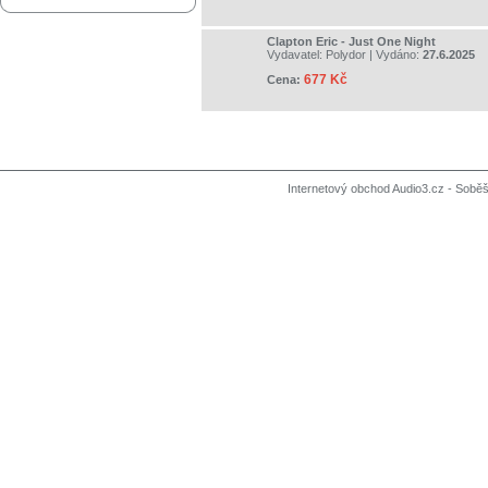
Clapton Eric - Just One Night
Vydavatel:
Polydor
| Vydáno:
27.6.2025
677 Kč
Cena:
Internetový obchod Audio3.cz - Soběši