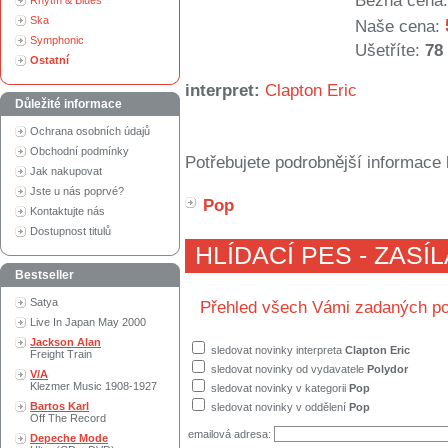
Běžná cena:
Rhytm & Blues
Ska
Naše cena:
Symphonic
Ušetříte:
78
Ostatní
interpret:
Clapton Eric
Důležité informace
Ochrana osobních údajů
Obchodní podmínky
Potřebujete podrobnější informace 
Jak nakupovat
Jste u nás poprvé?
Pop
Kontaktujte nás
Dostupnost titulů
HLÍDACÍ PES - ZASÍ
Bestseller
Satya
Přehled všech Vámi zadaných po
Live In Japan May 2000
Jackson Alan
sledovat novinky interpreta
Clapton Eric
Freight Train
sledovat novinky od vydavatele
Polydor
V/A
Klezmer Music 1908-1927
sledovat novinky v kategorii
Pop
Bartos Karl
sledovat novinky v oddělení
Pop
Off The Record
emailová adresa:
Depeche Mode