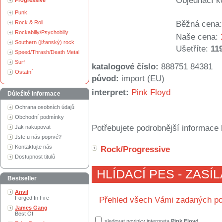
Objednací k
Progressive
Punk
Rock & Roll
Běžná cena:
Rockabilly/Psychobilly
Naše cena:
Southern (jižanský) rock
Ušetříte:
11
Speed/Thrash/Death Metal
Surf
katalogové číslo:
888751 84381
Ostatní
původ:
import (EU)
interpret:
Pink Floyd
Důležité informace
Ochrana osobních údajů
Obchodní podmínky
Potřebujete podrobnější informace 
Jak nakupovat
Jste u nás poprvé?
Kontaktujte nás
Rock/Progressive
Dostupnost titulů
HLÍDACÍ PES - ZASÍ
Bestseller
Anvil
Forged In Fire
Přehled všech Vámi zadaných po
James Gang
Best Of
sledovat novinky interpreta
Pink Floyd