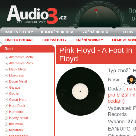
IHNED K DODÁNÍ
LUXUSNÍ BOXY
KNIŽNÍ NOVINKY
FILMOVÉ NOV
Pink Floyd
- A Foot In
Rock
Floyd
Alternative Metal
Alternative Rock
Black Metal
Typ zboží:
Bluegrass
Nosič:
Doom Metal
Garage
Dodání:
na d
Gothic
pro bližší i
Guitar Hero
dodání)
Hard Rock
Vydavatel:
P
Hardcore
Records
Heavy Metal
Vydáno:
27.
Industrial
EAN/UPC: 0
Krautrock