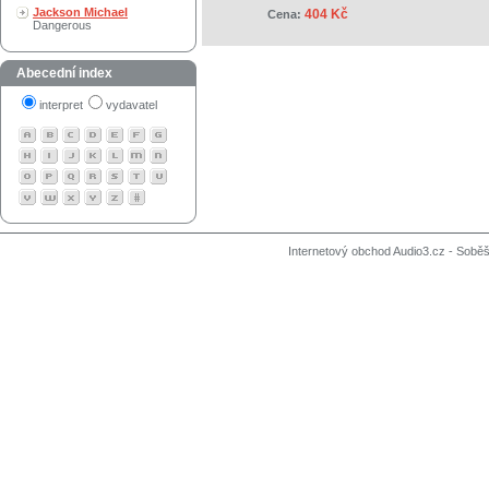
Jackson Michael
404 Kč
Cena:
Dangerous
Abecední index
interpret
vydavatel
Internetový obchod Audio3.cz - Soběši