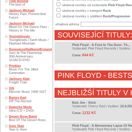
Tyler Bonnie
The best of
sledovat novinky od vydavatele
Pink Floyd Rec
Jackson Michael
sledovat novinky v kategorii
Rock
History Past, Present And
sledovat novinky v oddělení
Rock/Progressive
Future
Jackson Michael
emailová adresa:
Blood On The Dance Floor -
History In The Mix
SOUVISEJÍCÍ TITULY
Youngbloods
Youngbloods / Earth Music /
Elephant Mountain
Pink Floyd - A Foot In The Door: Th...
Vydavatel:
Pink Floyd Records
| Vydáno:
Domnerus/Hallberg/Erstand
Jazz At The Pawnshop -
844 Kč
Cena:
30th Anniversary
3xSACD+DVD
Prodigy
Music For The Jilted
Generation
PINK FLOYD
- BEST
Jackson Alan
Freight Train
V/A
NEJBLIŽŠÍ TITULY V
Klezmer Music 1908-1927
Bartos Karl
Off The Record
Bob Jim - Stick
Vydavatel:
Cherry Red
| Vydáno:
22.8.20
Depeche Mode
Ultra (CD + DVD)
1232 Kč
Cena:
Desert Rose Band
Best Of The Desert Rose..
Pink Floyd - A Momentary Lapse Of R
Getz Stan
Vydavatel:
Pink Floyd Records
| Vydáno:
Stan Is Here