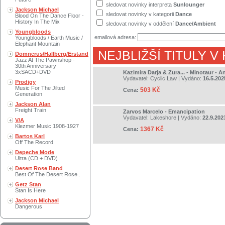
sledovat novinky interpreta
Sunlounger
Jackson Michael
sledovat novinky v kategorii
Dance
Blood On The Dance Floor -
History In The Mix
sledovat novinky v oddělení
Dance/Ambient
Youngbloods
emailová adresa:
Youngbloods / Earth Music /
Elephant Mountain
NEJBLIŽŠÍ TITULY V
Domnerus/Hallberg/Erstand
Jazz At The Pawnshop -
30th Anniversary
3xSACD+DVD
Kazimira Darja & Zura... - Minotaur - 
Vydavatel:
Cyclic Law
| Vydáno:
16.5.202
Prodigy
Music For The Jilted
503 Kč
Cena:
Generation
Jackson Alan
Freight Train
Zarvos Marcelo - Emancipation
Vydavatel:
Lakeshore
| Vydáno:
22.9.202
V/A
Klezmer Music 1908-1927
1367 Kč
Cena:
Bartos Karl
Off The Record
Depeche Mode
Ultra (CD + DVD)
Desert Rose Band
Best Of The Desert Rose..
Getz Stan
Stan Is Here
Jackson Michael
Dangerous