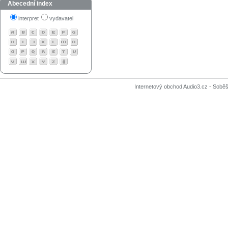
Abecední index
interpret
vydavatel
Internetový obchod Audio3.cz - Soběši