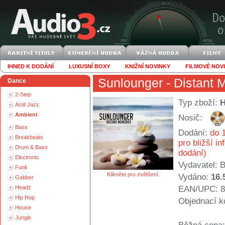
IHNED K DODÁNÍ
LUXUSNÍ BOXY
KNIŽNÍ NOVINKY
FILMOVÉ NOV
Sunlounger
- Distant 
Dance
2-Step
Typ zboží:
Acid Jazz
Ambient
Nosič:
Bass
Dodání:
do 1
Breakbeats
pro bližší i
Drum & Bass
dodání)
Electronic
Vydavatel:
B
Funk
Klikněte pro zvětšení.
Vydáno:
16.
Gabber
Headz
EAN/UPC: 8
Hip Hop
Objednací k
House
Jungle