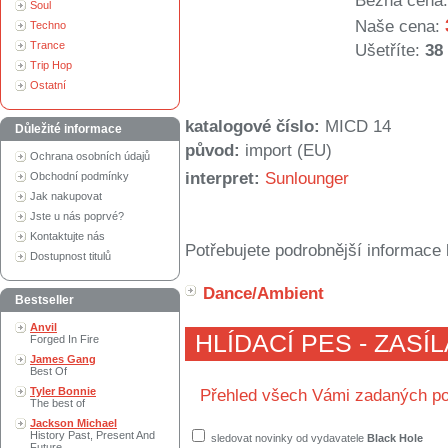
Běžná cena:
Soul
Naše cena:
Techno
Trance
Ušetříte:
38
Trip Hop
Ostatní
katalogové číslo:
MICD 14
Důležité informace
původ:
import (EU)
Ochrana osobních údajů
interpret:
Sunlounger
Obchodní podmínky
Jak nakupovat
Jste u nás poprvé?
Kontaktujte nás
Potřebujete podrobnější informace 
Dostupnost titulů
Dance/Ambient
Bestseller
Anvil
HLÍDACÍ PES - ZASÍ
Forged In Fire
James Gang
Best Of
Tyler Bonnie
Přehled všech Vámi zadaných po
The best of
Jackson Michael
History Past, Present And
sledovat novinky od vydavatele
Black Hole
Future