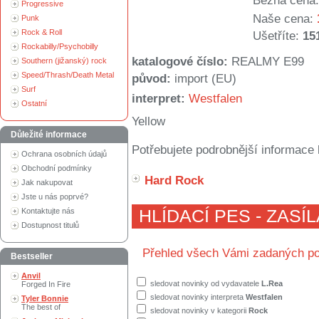
Běžná cena:
Progressive
Naše cena:
Punk
Rock & Roll
Ušetříte:
15
Rockabilly/Psychobilly
katalogové číslo:
REALMY E99
Southern (jižanský) rock
Speed/Thrash/Death Metal
původ:
import (EU)
Surf
interpret:
Westfalen
Ostatní
Yellow
Důležité informace
Potřebujete podrobnější informace 
Ochrana osobních údajů
Obchodní podmínky
Hard Rock
Jak nakupovat
Jste u nás poprvé?
Kontaktujte nás
HLÍDACÍ PES - ZASÍ
Dostupnost titulů
Přehled všech Vámi zadaných po
Bestseller
Anvil
sledovat novinky od vydavatele
L.Rea
Forged In Fire
sledovat novinky interpreta
Westfalen
Tyler Bonnie
The best of
sledovat novinky v kategorii
Rock