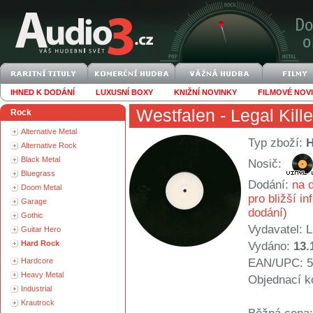
IHNED K DODÁNÍ
LUXUSNÍ BOXY
KNIŽNÍ NOVINKY
FILMOVÉ NOV
Westfalen
- Legal Kill
Rock
Alternative Metal
Typ zboží:
Alternative Rock
Black Metal
Nosič:
Bluegrass
Dodání:
na d
Doom Metal
pro bližší i
Garage
dodání)
Gothic
Vydavatel:
L
Guitar Hero
Hard Rock
Vydáno:
13.
Hardcore
EAN/UPC: 5
Heavy Metal
Objednací k
Industrial
Krautrock