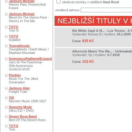
Jackson Michael
sledovat novinky v oddělení
Hard Rock
History Past, Present And
Future
emailová adresa:
Jackson Michael
Blood On The Dance Floor -
NEJBLIŽŠÍ TITULY V
History In The Mix
TOTO
Toto IV
Die Wilde Jagd & M... - Lux Tenera - A 
Vydavatel:
Bureau B
| Vydáno:
24.1.2025
TOTO
Isolation
935 Kč
Cena:
Youngbloods
Youngbloods / Earth Music /
Alborosie Meets The Wa... - Unbreakab
Elephant Mountain
Vydavatel:
Vp
| Vydáno:
5.7.2018
Domnerus/Hallberg/Erstand
152 Kč
Cena:
Jazz At The Pawnshop -
30th Anniversary
3xSACD+DVD
Prodigy
Music For The Jilted
Generation
Jackson Alan
Freight Train
V/A
Klezmer Music 1908-1927
Depeche Mode
Ultra (CD + DVD)
Desert Rose Band
Best Of The Desert Rose..
TOTO
Toto