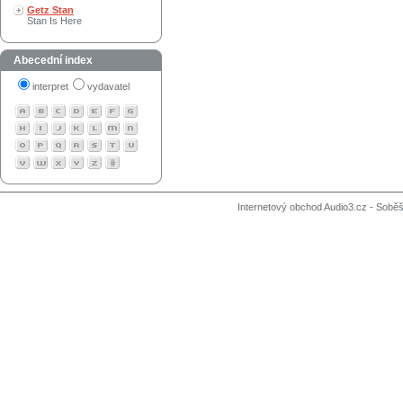
Getz Stan
Stan Is Here
Abecední index
interpret
vydavatel
Internetový obchod Audio3.cz - Soběši