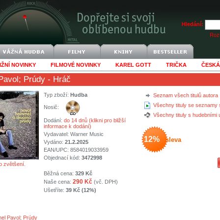
Hledání:
Rozš
IŽNÍ NOVINKY
FILMOVÉ NOVINKY
KAREL GOTT
TRIČKA
ČESKÁ
Pavol
;
Prúdy
- Hráč
Typ zboží:
Hudba
Seznam všech titulů autora
Všechny tituly se seznamy 
Nosič:
Všechny tituly s hudebními
Dodání:
do 14 dnů (klikni pro bližší
informace k dodání)
Vydavatel:
Warner Music
12%
sleva
Vydáno:
21.2.2025
EAN/UPC: 8584019033959
Objednací kód:
3472998
o zvětšení.
Běžná cena:
329 Kč
290 Kč
Naše cena:
(vč. DPH)
Ušetříte:
39 Kč (12%)
el Pavol
;
Prúdy