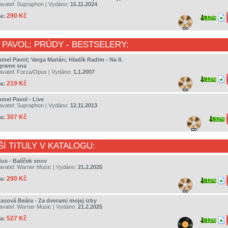
avatel:
Supraphon
| Vydáno:
15.11.2024
290 Kč
a:
12%
 PAVOL
;
PRÚDY
- BESTSELERY:
mel Pavol; Varga Marián; Hladík Radim - Na II.
grame sna
avatel:
Forza/Opus
| Vydáno:
1.1.2007
12%
219 Kč
a:
mel Pavol - Live
avatel:
Supraphon
| Vydáno:
12.11.2013
307 Kč
a:
12%
ŠÍ TITULY V KATALOGU:
us - Balíček snov
avatel:
Warner Music
| Vydáno:
21.2.2025
290 Kč
a:
12%
asová Beáta - Za dverami mojej izby
avatel:
Warner Music
| Vydáno:
21.2.2025
527 Kč
a:
12%