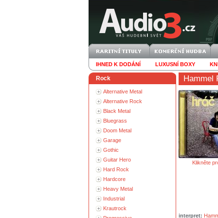
IHNED K DODÁNÍ
LUXUSNÍ BOXY
KN
Hammel 
Rock
Alternative Metal
Alternative Rock
Black Metal
Bluegrass
Doom Metal
Garage
Gothic
Guitar Hero
Klikněte pr
Hard Rock
Hardcore
Heavy Metal
Industrial
Krautrock
interpret:
Hamm