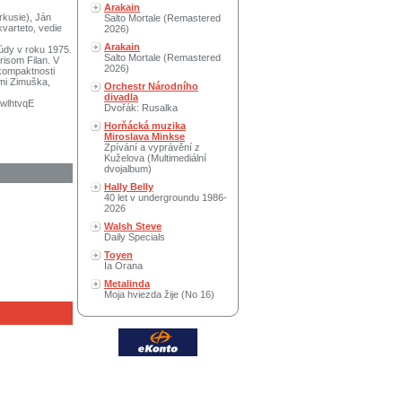
Arakain
rkusie), Ján
Salto Mortale (Remastered
kvarteto, vedie
2026)
Arakain
údy v roku 1975.
Salto Mortale (Remastered
risom Filan. V
2026)
 kompaktnosti
mi Zimuška,
Orchestr Národního
divadla
wlhtvqE
Dvořák: Rusalka
Horňácká muzika
Miroslava Minkse
Zpívání a vyprávění z
Kuželova (Multimediální
dvojalbum)
Hally Belly
40 let v undergroundu 1986-
2026
Walsh Steve
Daily Specials
Toyen
Ia Orana
Metalinda
Moja hviezda žije (No 16)