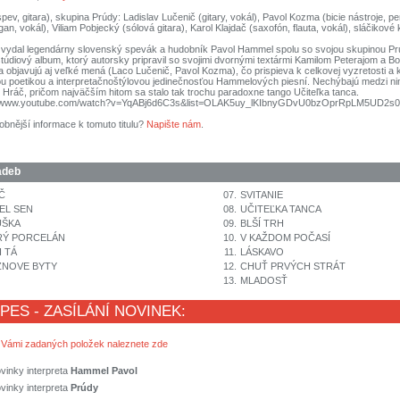
ev, gitara), skupina Prúdy: Ladislav Lučenič (gitary, vokál), Pavol Kozma (bicie nástroje, pe
gan, vokál), Viliam Pobjecký (sólová gitara), Karol Klajdač (saxofón, flauta, vokál), sláčikové 
vydal legendárny slovenský spevák a hudobník Pavol Hammel spolu so svojou skupinou Pr
 štúdiový album, ktorý autorsky pripravil so svojimi dvornými textármi Kamilom Peterajom a Bo
 objavujú aj veľké mená (Laco Lučenič, Pavol Kozma), čo prispieva k celkovej vyzretosti a
ou poetikou a interpretačnoštýlovou jedinečnosťou Hammelových piesní. Nechýbajú medzi ni
ný Hráč, pričom najväčším hitom sa stalo tak trochu paradoxne tango Učiteľka tanca.
://www.youtube.com/watch?v=YqABj6d6C3s&list=OLAK5uy_lKIbnyGDvU0bzOprRpLM5UD2s0
obnější informace k tomuto titulu?
Napište nám
.
adeb
Č
07.
SVITANIE
EL SEN
08.
UČITEĽKA TANCA
UŠKA
09.
BLŠÍ TRH
RÝ PORCELÁN
10.
V KAŽDOM POČASÍ
I TÁ
11.
LÁSKAVO
ZNOVE BYTY
12.
CHUŤ PRVÝCH STRÁT
13.
MLADOSŤ
 PES - ZASÍLÁNÍ NOVINEK:
 Vámi zadaných položek naleznete zde
vinky interpreta
Hammel Pavol
vinky interpreta
Prúdy