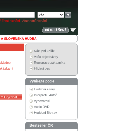
ířené hledání
|
Abecední hledání
 A SLOVENSKÁ HUDBA
Nákupní košík
Vaše objednávky
skladeb
Registrace zákazníka
 ukázkami
Hlídací pes
Vybírejte podle
Hudební žánry
Interpreti - Autoři
Vydavatelé
Audio DVD
Hudební Blu-ray
Bestseller ČR