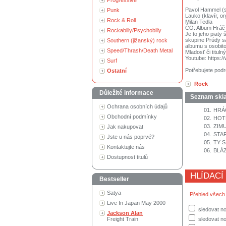
Progressive
Pavol Hammel (sp
Punk
Lauko (klavír, or
Rock & Roll
Milan Tedla
ČO: Album Hráč 
Rockabilly/Psychobilly
Je to jeho piaty
skupine Prúdy sa
Southern (jižanský) rock
albumu s osobit
Speed/Thrash/Death Metal
Mladosť či titul
Youtube: https
Surf
Potřebujete podr
Ostatní
Rock
Důležité informace
Seznam skl
Ochrana osobních údajů
01.
HRÁ
Obchodní podmínky
02.
HOT
03.
ZIM
Jak nakupovat
04.
STA
Jste u nás poprvé?
05.
TY S
Kontaktujte nás
06.
BLÁ
Dostupnost titulů
HLÍDACÍ
Bestseller
Satya
Přehled všech
Live In Japan May 2000
sledovat no
Jackson Alan
Freight Train
sledovat no