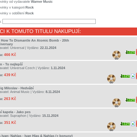
ovinky od vydavatele
Warner Music
vinky v kategorii
Rock
vinky v oddělení
Rock
a:
CI K TOMUTO TITULU NAKUPUJÍ:
- How To Dismantle An Atomic Bomb - 20th
iversary
avatel:
Universal
| Vydáno:
22.11.2024
12%
466 Kč
a:
n - To nejlepší
avatel:
Universal Czech
| Vydáno:
1.11.2024
439 Kč
a:
12%
ig Miloslav - Hedvábí
avatel:
Animal Music
| Vydáno:
8.11.2024
263 Kč
a:
12%
ní kapela - Jako pes
avatel:
Supraphon
| Vydáno:
15.11.2024
351 Kč
a:
12%
s Ivan; Nahlas - Ivan Hlas & Nahlas (+ bonusy)