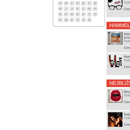
Vyd
Cen
HAMMEL
Ham
pro
Vyd
Cen
Ham
Vyd
Cen
NEJBLIŽ
Mod
Vyd
Cen
Dub
Vyd
Cen