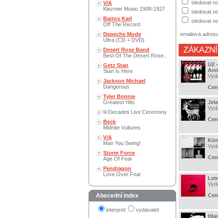
sledovat n
V/A
Klezmer Music 1908-1927
sledovat no
Bartos Karl
sledovat no
Off The Record
Depeche Mode
emailová adres
Ultra (CD + DVD)
ZÁKAZNÍ
Desert Rose Band
Best Of The Desert Rose..
U2 
Getz Stan
Ann
Stan Is Here
Vyd
Jackson Michael
Dangerous
Cen
Tyler Bonnie
Greatest Hits
Jele
Vyd
Iii Decades Live Ceremony
Cen
Beck
Midnite Vultures
V/A
Kön
Man You Swing!
Vyd
Storm Force
Cen
Age Of Fear
Pendragon
Love Over Fear
Let
Vyd
Abecední index
Cen
interpret
vydavatel
Hla