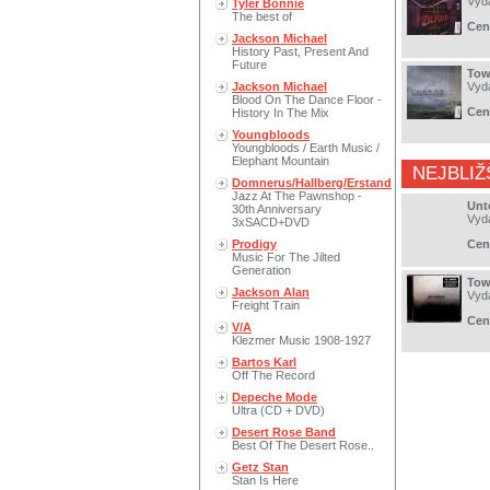
Vyd
Tyler Bonnie
The best of
Cen
Jackson Michael
History Past, Present And
Future
Tow
Jackson Michael
Vyd
Blood On The Dance Floor -
Cen
History In The Mix
Youngbloods
Youngbloods / Earth Music /
Elephant Mountain
NEJBLIŽ
Domnerus/Hallberg/Erstand
Jazz At The Pawnshop -
Unt
30th Anniversary
Vyd
3xSACD+DVD
Prodigy
Cen
Music For The Jilted
Generation
Tow
Jackson Alan
Vyd
Freight Train
Cen
V/A
Klezmer Music 1908-1927
Bartos Karl
Off The Record
Depeche Mode
Ultra (CD + DVD)
Desert Rose Band
Best Of The Desert Rose..
Getz Stan
Stan Is Here