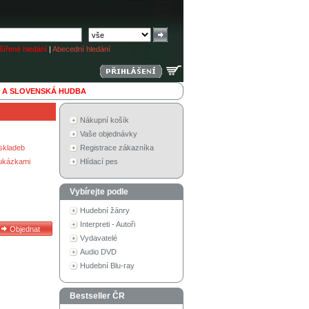
ířené hledání
|
Abecední hledání
 A SLOVENSKÁ HUDBA
Nákupní košík
Vaše objednávky
skladeb
Registrace zákazníka
 ukázkami
Hlídací pes
Vybírejte podle
Hudební žánry
Interpreti - Autoři
Vydavatelé
Audio DVD
Hudební Blu-ray
Bestseller ČR