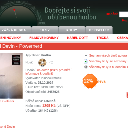
Hledání:
Rozš
IŽNÍ NOVINKY
FILMOVÉ NOVINKY
KAREL GOTT
TRIČKA
ČESKÁ
 Devin
- Powernerd
Typ zboží:
Hudba
Seznam všech titulů autora
Všechny tituly se seznamy 
Nosič:
(3)
Všechny tituly s hudebními
Dodání:
na dotaz (klikni pro bližší
informace k dodání)
Vydavatel:
Insideoutmusic
12%
sleva
Vydáno:
25.10.2024
EAN/UPC: 0198028139229
Objednací kód:
3457925
Běžná cena:
1369 Kč
o zvětšení.
1205 Kč
Naše cena:
(vč. DPH)
Ušetříte:
164 Kč (12%)
end Devin