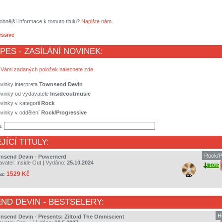
obnější informace k tomuto titulu?
Napište nám
.
essive
 PES - ZASÍLÁNÍ NOVINEK:
 Vámi zadaných položek naleznete zde
vinky interpreta
Townsend Devin
ovinky od vydavatele
Insideoutmusic
vinky v kategorii
Rock
vinky v oddělení
Rock/Progressive
a:
JÍCÍ TITULY:
Rock/P
nsend Devin - Powernerd
avatel:
Inside Out
| Vydáno:
25.10.2024
10%
1529 Kč
a:
ND DEVIN
- BESTSELERY:
H
nsend Devin - Presents: Ziltoid The Omniscient