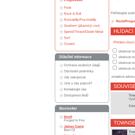
Progressive
Punk
Potřebujete podr
Rock & Roll
Rockabilly/Psychobilly
Rock/Progr
Southern (jižanský) rock
HLÍDACÍ
Speed/Thrash/Death Metal
Surf
Přehled všech
Ostatní
sledovat no
Důležité informace
sledovat n
sledovat no
Ochrana osobních údajů
sledovat no
Obchodní podmínky
emailová adres
Jak nakupovat
Jste u nás poprvé?
SOUVISE
Kontaktujte nás
Dostupnost titulů
Tow
Vyd
Cen
Bestseller
Anvil
Forged In Fire
TOWNSE
James Gang
Best Of
Tow