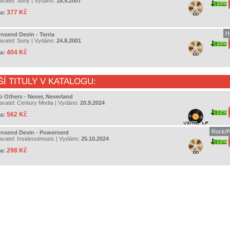
avatel:
Sony
| Vydáno:
18.5.2007
10%
377 Kč
a:
H
nsend Devin - Terria
avatel:
Sony
| Vydáno:
24.8.2001
10%
404 Kč
a:
ŠÍ TITULY V KATALOGU:
o Others - Never, Neverland
avatel:
Century Media
| Vydáno:
20.9.2024
12%
562 Kč
a:
Rock/P
nsend Devin - Powernerd
avatel:
Insideoutmusic
| Vydáno:
25.10.2024
12%
298 Kč
a: