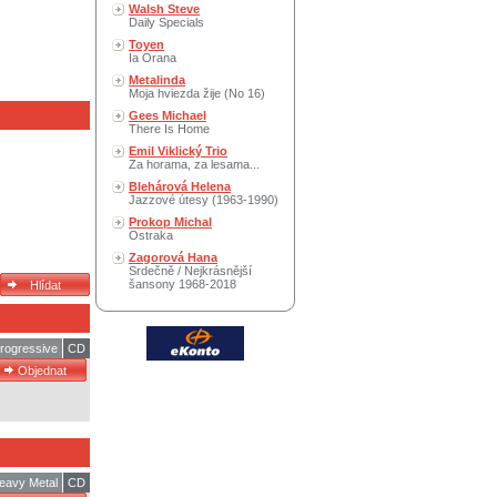
Walsh Steve
Daily Specials
Toyen
Ia Orana
Metalinda
Moja hviezda žije (No 16)
Gees Michael
There Is Home
Emil Viklický Trio
Za horama, za lesama...
Blehárová Helena
Jazzové útesy (1963-1990)
Prokop Michal
Ostraka
Zagorová Hana
Srdečně / Nejkrásnější
šansony 1968-2018
rogressive
CD
eavy Metal
CD