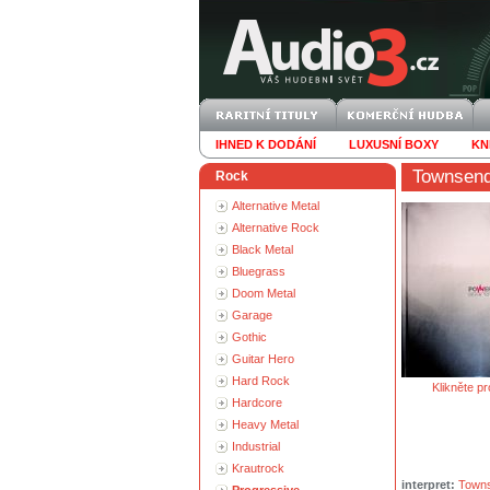
IHNED K DODÁNÍ
LUXUSNÍ BOXY
KN
Townsend
Rock
Alternative Metal
Alternative Rock
Black Metal
Bluegrass
Doom Metal
Garage
Gothic
Guitar Hero
Hard Rock
Klikněte pr
Hardcore
Heavy Metal
Industrial
Krautrock
interpret:
Towns