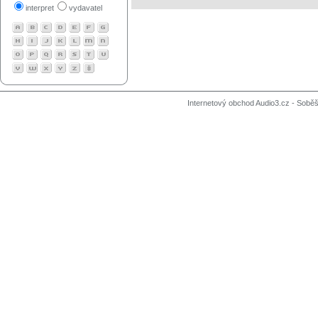
interpret
vydavatel
Internetový obchod Audio3.cz - Soběši