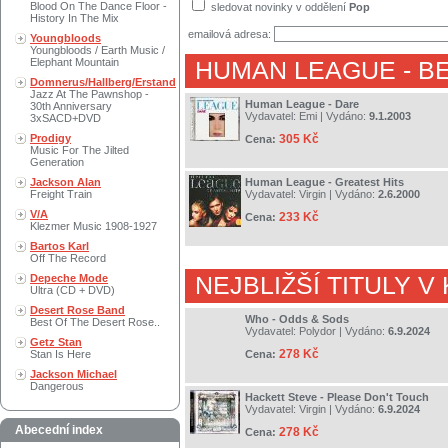
Blood On The Dance Floor -
sledovat novinky v oddělení
Pop
History In The Mix
emailová adresa:
Youngbloods
Youngbloods / Earth Music /
Elephant Mountain
HUMAN LEAGUE
- B
Domnerus/Hallberg/Erstand
Jazz At The Pawnshop -
Human League - Dare
30th Anniversary
Vydavatel:
Emi
| Vydáno:
9.1.2003
3xSACD+DVD
Prodigy
305 Kč
Cena:
Music For The Jilted
Generation
Jackson Alan
Human League - Greatest Hits
Freight Train
Vydavatel:
Virgin
| Vydáno:
2.6.2000
V/A
233 Kč
Cena:
Klezmer Music 1908-1927
Bartos Karl
Off The Record
Depeche Mode
NEJBLIŽŠÍ TITULY V
Ultra (CD + DVD)
Desert Rose Band
Who - Odds & Sods
Best Of The Desert Rose..
Vydavatel:
Polydor
| Vydáno:
6.9.2024
Getz Stan
278 Kč
Stan Is Here
Cena:
Jackson Michael
Dangerous
Hackett Steve - Please Don't Touch
Vydavatel:
Virgin
| Vydáno:
6.9.2024
Abecední index
278 Kč
Cena: