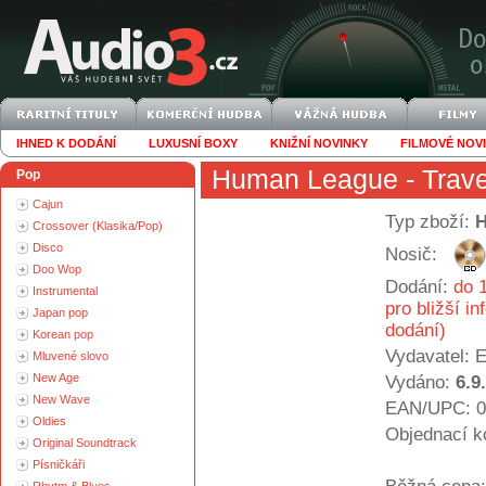
IHNED K DODÁNÍ
LUXUSNÍ BOXY
KNIŽNÍ NOVINKY
FILMOVÉ NOV
Human League
- Trav
Pop
Cajun
Typ zboží:
Crossover (Klasika/Pop)
Disco
Nosič:
Doo Wop
Dodání:
do 1
Instrumental
pro bližší i
Japan pop
dodání)
Korean pop
Vydavatel:
E
Mluvené slovo
New Age
Vydáno:
6.9
New Wave
EAN/UPC: 0
Oldies
Objednací k
Original Soundtrack
Písničkáři