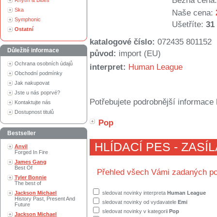
Běžná cena:
Rhytm & Blues
Ska
Naše cena:
Symphonic
Ušetříte:
31
Ostatní
katalogové číslo:
072435 801152
Důležité informace
původ:
import (EU)
Ochrana osobních údajů
interpret:
Human League
Obchodní podmínky
Jak nakupovat
Jste u nás poprvé?
Potřebujete podrobnější informace 
Kontaktujte nás
Dostupnost titulů
Pop
Bestseller
HLÍDACÍ PES - ZASÍ
Anvil
Forged In Fire
James Gang
Best Of
Přehled všech Vámi zadaných po
Tyler Bonnie
The best of
Jackson Michael
sledovat novinky interpreta
Human League
History Past, Present And
sledovat novinky od vydavatele
Emi
Future
sledovat novinky v kategorii
Pop
Jackson Michael