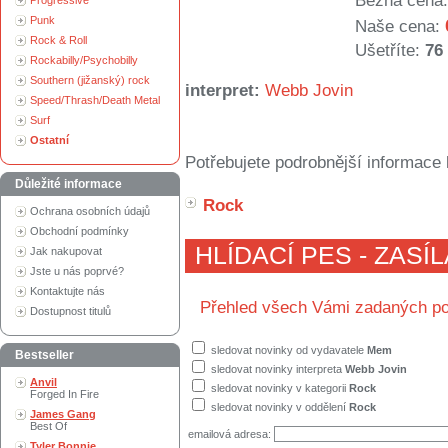
Běžná cena:
Progressive
Punk
Naše cena:
Rock & Roll
Ušetříte:
76
Rockabilly/Psychobilly
Southern (jižanský) rock
interpret:
Webb Jovin
Speed/Thrash/Death Metal
Surf
Ostatní
Potřebujete podrobnější informace 
Důležité informace
Rock
Ochrana osobních údajů
Obchodní podmínky
HLÍDACÍ PES - ZASÍ
Jak nakupovat
Jste u nás poprvé?
Kontaktujte nás
Přehled všech Vámi zadaných po
Dostupnost titulů
sledovat novinky od vydavatele
Mem
Bestseller
sledovat novinky interpreta
Webb Jovin
Anvil
sledovat novinky v kategorii
Rock
Forged In Fire
sledovat novinky v oddělení
Rock
James Gang
Best Of
emailová adresa:
Tyler Bonnie