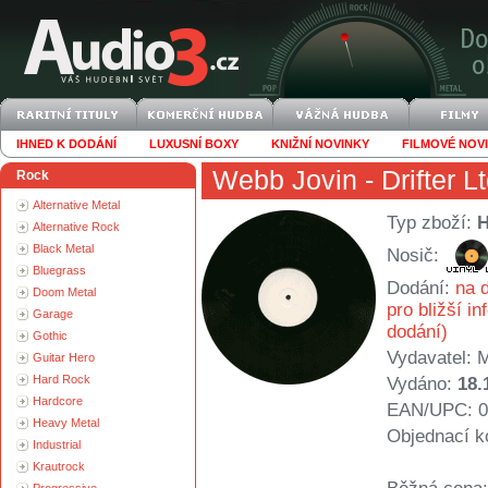
IHNED K DODÁNÍ
LUXUSNÍ BOXY
KNIŽNÍ NOVINKY
FILMOVÉ NOV
Webb Jovin
- Drifter Lt
Rock
Alternative Metal
Typ zboží:
Alternative Rock
Black Metal
Nosič:
Bluegrass
Dodání:
na d
Doom Metal
pro bližší i
Garage
dodání)
Gothic
Vydavatel:
Guitar Hero
Hard Rock
Vydáno:
18.
Hardcore
EAN/UPC: 0
Heavy Metal
Objednací k
Industrial
Krautrock