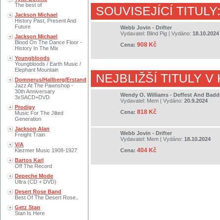
The best of
SOUVISEJÍCÍ TITULY
Jackson Michael
History Past, Present And
Future
Webb Jovin - Drifter
Vydavatel:
Blind Pig
| Vydáno:
18.10.2024
Jackson Michael
Blood On The Dance Floor -
908 Kč
Cena:
History In The Mix
Youngbloods
Youngbloods / Earth Music /
Elephant Mountain
NEJBLIŽŠÍ TITULY V
Domnerus/Hallberg/Erstand
Jazz At The Pawnshop -
30th Anniversary
Wendy O. Williams - Deffest And Badd
3xSACD+DVD
Vydavatel:
Mem
| Vydáno:
20.9.2024
Prodigy
818 Kč
Cena:
Music For The Jilted
Generation
Jackson Alan
Webb Jovin - Drifter
Freight Train
Vydavatel:
Mem
| Vydáno:
18.10.2024
V/A
404 Kč
Klezmer Music 1908-1927
Cena:
Bartos Karl
Off The Record
Depeche Mode
Ultra (CD + DVD)
Desert Rose Band
Best Of The Desert Rose..
Getz Stan
Stan Is Here