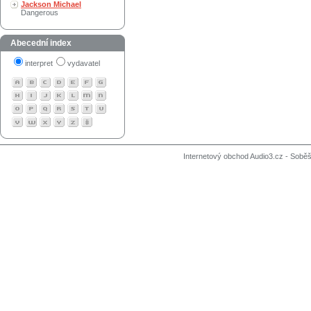
Jackson Michael
Dangerous
Abecední index
interpret
vydavatel
Internetový obchod Audio3.cz - Soběši