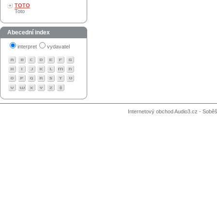
TOTO
Toto
Abecední index
interpret
vydavatel
Internetový obchod Audio3.cz - Soběši