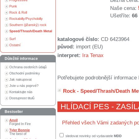
Běžná cena:
Progressive
Punk
Naše cena:
Rock & Roll
Ušetříte:
66
Rockabilly/Psychobilly
Southern (jižanský) rock
Speed/Thrash/Death Metal
katalogové číslo:
CD 6423964
Surf
Ostatní
původ:
import (EU)
interpret:
Ira Tenax
Důležité informace
Ochrana osobních údajů
Obchodní podmínky
Potřebujete podrobnější informace 
Jak nakupovat
Jste u nás poprvé?
Rock - Speed/Thrash/Death Me
Kontaktujte nás
Dostupnost titulů
HLÍDACÍ PES - ZASÍ
Bestseller
Anvil
Přehled všech Vámi zadaných po
Forged In Fire
Tyler Bonnie
The best of
sledovat novinky od vydavatele
MDD