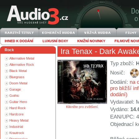
IHNED K DODÁNÍ
LUXUSNÍ BOXY
KNIŽNÍ NOVINKY
FILMOVÉ NOV
Ira Tenax
- Dark Awak
Rock
Alternative Metal
Typ zboží:
Alternative Rock
Black Metal
Nosič:
Bluegrass
Dodání:
na d
Doom Metal
pro bližší i
Garage
dodání)
Gothic
Vydavatel:
Guitar Hero
Klikněte pro zvětšení.
Hard Rock
Vydáno:
14.
Hardcore
EAN/UPC: 4
Heavy Metal
Objednací k
Industrial
Krautrock