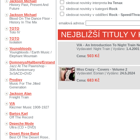
Jackson Michael
sledovat novinky interpreta
Ira Tenax
History Past, Present And
Future
sledovat novinky v kategorii
Rock
Jackson Michael
sledovat novinky v oddělení
Rock - Speed/Thra
Blood On The Dance Floor -
History In The Mix
emailová adresa:
TOTO
Toto IV
NEJBLIŽŠÍ TITULY V
TOTO
Isolation
V/A - An Introduction To Night Train 
Youngbloods
Vydavatel:
Night Train
| Vydáno:
1.4.2001
Youngbloods / Earth Music /
503 Kč
Elephant Mountain
Cena:
Domnerus/Hallberg/Erstand
Jazz At The Pawnshop -
Miss Crazy - Covers - Volume 2
30th Anniversary
Vydavatel:
Eonian
| Vydáno:
24.5.2024
3xSACD+DVD
Prodigy
683 Kč
Cena:
Music For The Jilted
Generation
Jackson Alan
Freight Train
V/A
Klezmer Music 1908-1927
Bartos Karl
Off The Record
Depeche Mode
Ultra (CD + DVD)
Desert Rose Band
Best Of The Desert Rose..