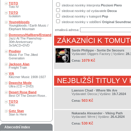
TOTO
sledovat novinky interpreta
Piccioni Piero
Toto IV
sledovat novinky od vydavatele
Decca
TOTO
Isolation
sledovat novinky v kategorii
Pop
Youngbloods
sledovat novinky v oddělení
Original Soundtra
Youngbloods / Earth Music /
Elephant Mountain
emailová adresa:
Domnerus/Hallberg/Erstand
Jazz At The Pawnshop -
ZÁKAZNÍCI K TOMUT
30th Anniversary
3xSACD+DVD
Sarde Philippe - Sortie De Secours
Prodigy
Vydavatel:
Diggers Factory
| Vydáno:
28.
Music For The Jilted
Generation
1079 Kč
Cena:
Jackson Alan
Freight Train
V/A
Klezmer Music 1908-1927
NEJBLIŽŠÍ TITULY V
Depeche Mode
Ultra (CD + DVD)
Lawson Chad - Where We Are
Desert Rose Band
Vydavatel:
Decca
| Vydáno:
19.7.2024
Best Of The Desert Rose..
503 Kč
Cena:
TOTO
Toto
Getz Stan
Nakarada Alexander - Viking Path
Stan Is Here
Vydavatel:
Wrrnt
| Vydáno:
26.4.2024
530 Kč
Cena:
Abecední index