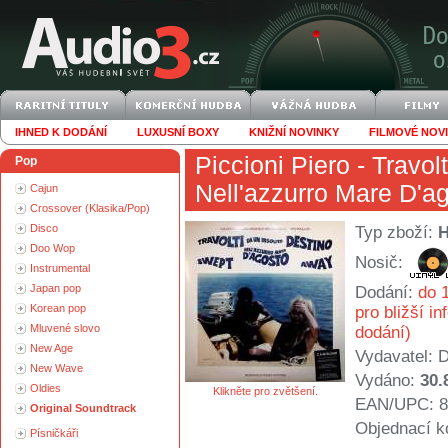
IHNED K DODÁNÍ
LUXUSNÍ BOXY
KNIŽNÍ NOVINKY
FILMOVÉ NOV
Piccioni Piero
- Travol
Pop
Nell'azzurro Mare D'a
Cajun
Crossover (Klasika/Pop)
Disco
Typ zboží:
Doo Wop
Nosič:
Instrumental
Japan pop
Dodání:
do 1
Korean pop
pro bližší i
Mluvené slovo
dodání)
New Age
Vydavatel:
D
New Wave
Vydáno:
30.
Oldies
Klikněte pro zvětšení.
EAN/UPC: 8
Original Soundtrack
Objednací k
Písničkáři