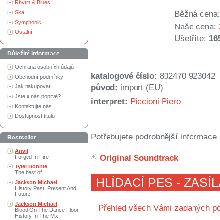
Rhytm & Blues
Ska
Běžná cena:
Symphonic
Naše cena:
Ostatní
Ušetříte:
16
Důležité informace
Ochrana osobních údajů
katalogové číslo:
802470 923042
Obchodní podmínky
původ:
import (EU)
Jak nakupovat
Jste u nás poprvé?
interpret:
Piccioni Piero
Kontaktujte nás
Dostupnost titulů
Potřebujete podrobnější informace 
Bestseller
Anvil
Original Soundtrack
Forged In Fire
Tyler Bonnie
The best of
HLÍDACÍ PES - ZASÍ
Jackson Michael
History Past, Present And
Future
Jackson Michael
Přehled všech Vámi zadaných po
Blood On The Dance Floor -
History In The Mix