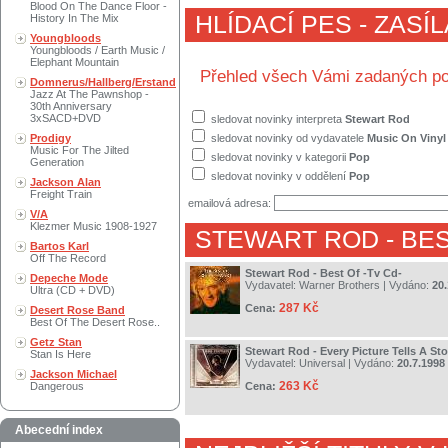
Blood On The Dance Floor -
HLÍDACÍ PES - ZASÍ
History In The Mix
Youngbloods
Youngbloods / Earth Music /
Elephant Mountain
Přehled všech Vámi zadaných po
Domnerus/Hallberg/Erstand
Jazz At The Pawnshop -
30th Anniversary
3xSACD+DVD
sledovat novinky interpreta
Stewart Rod
Prodigy
sledovat novinky od vydavatele
Music On Vinyl
Music For The Jilted
sledovat novinky v kategorii
Pop
Generation
sledovat novinky v oddělení
Pop
Jackson Alan
Freight Train
emailová adresa:
V/A
Klezmer Music 1908-1927
STEWART ROD
- BE
Bartos Karl
Off The Record
Stewart Rod - Best Of -Tv Cd-
Depeche Mode
Vydavatel:
Warner Brothers
| Vydáno:
20.
Ultra (CD + DVD)
287 Kč
Cena:
Desert Rose Band
Best Of The Desert Rose..
Getz Stan
Stewart Rod - Every Picture Tells A Sto
Stan Is Here
Vydavatel:
Universal
| Vydáno:
20.7.1998
Jackson Michael
263 Kč
Dangerous
Cena:
Abecední index