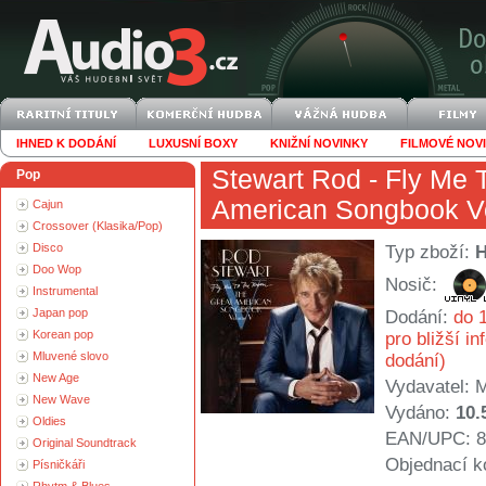
IHNED K DODÁNÍ
LUXUSNÍ BOXY
KNIŽNÍ NOVINKY
FILMOVÉ NOV
Stewart Rod
- Fly Me 
Pop
American Songbook V
Cajun
Crossover (Klasika/Pop)
Disco
Typ zboží:
Doo Wop
Nosič:
Instrumental
Japan pop
Dodání:
do 1
Korean pop
pro bližší i
Mluvené slovo
dodání)
New Age
Vydavatel:
M
New Wave
Vydáno:
10.
Oldies
EAN/UPC: 8
Original Soundtrack
Objednací k
Písničkáři