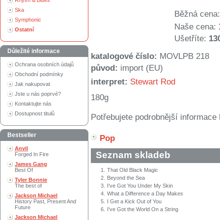
Rhytm & Blues
Ska
Běžná cena:
Symphonic
Naše cena:
Ostatní
Ušetříte:
13
Důležité informace
katalogové číslo:
MOVLPB 218
Ochrana osobních údajů
původ:
import (EU)
Obchodní podmínky
interpret:
Stewart Rod
Jak nakupovat
Jste u nás poprvé?
180g
Kontaktujte nás
Dostupnost titulů
Potřebujete podrobnější informace 
Bestseller
Pop
Anvil
Seznam skladeb
Forged In Fire
James Gang
Best Of
1.
That Old Black Magic
2.
Beyond the Sea
Tyler Bonnie
The best of
3.
I've Got You Under My Skin
4.
What a Difference a Day Makes
Jackson Michael
History Past, Present And
5.
I Get a Kick Out of You
Future
6.
I've Got the World On a String
Jackson Michael