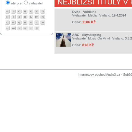
NEJBLIŽŠÍ TITULY V
interpret
vydavatel
Dvne - Voidkind
Vydavatel:
Mebla
| Vydáno:
19.4.2024
1106 Kč
Cena:
ABC - Skyscraping
Vydavatel:
Music On Vinyl
| Vydáno:
3.5.
818 Kč
Cena:
Internetový obchod Audio3.cz - Soběši