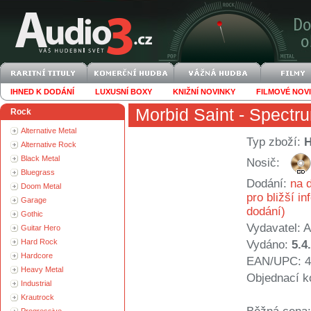
IHNED K DODÁNÍ
LUXUSNÍ BOXY
KNIŽNÍ NOVINKY
FILMOVÉ NOV
Morbid Saint
- Spectru
Rock
Alternative Metal
Typ zboží:
Alternative Rock
Black Metal
Nosič:
Bluegrass
Dodání:
na d
Doom Metal
pro bližší i
Garage
dodání)
Gothic
Vydavatel:
A
Guitar Hero
Hard Rock
Vydáno:
5.4
Hardcore
EAN/UPC: 4
Heavy Metal
Objednací k
Industrial
Krautrock