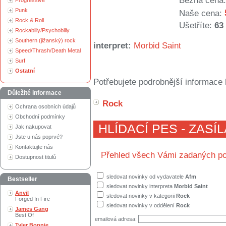
Běžná cena:
Progressive
Punk
Naše cena:
Rock & Roll
Ušetříte:
63
Rockabilly/Psychobilly
Southern (jižanský) rock
interpret:
Morbid Saint
Speed/Thrash/Death Metal
Surf
Ostatní
Potřebujete podrobnější informace 
Důležité informace
Rock
Ochrana osobních údajů
Obchodní podmínky
HLÍDACÍ PES - ZASÍ
Jak nakupovat
Jste u nás poprvé?
Kontaktujte nás
Přehled všech Vámi zadaných po
Dostupnost titulů
sledovat novinky od vydavatele
Afm
Bestseller
sledovat novinky interpreta
Morbid Saint
Anvil
sledovat novinky v kategorii
Rock
Forged In Fire
sledovat novinky v oddělení
Rock
James Gang
Best Of
emailová adresa:
Tyler Bonnie