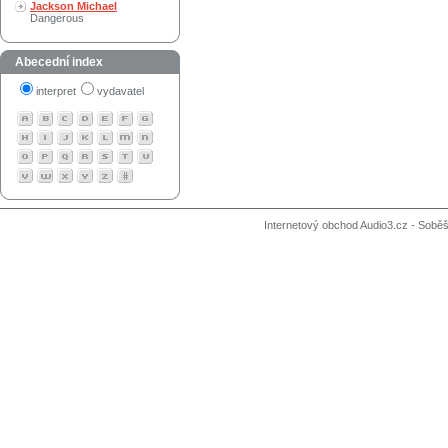
Jackson Michael
Dangerous
Abecední index
interpret
vydavatel
Internetový obchod Audio3.cz - Soběši