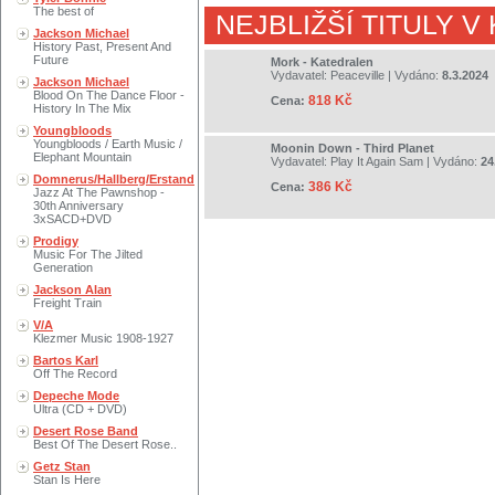
The best of
NEJBLIŽŠÍ TITULY V
Jackson Michael
History Past, Present And
Future
Mork - Katedralen
Vydavatel:
Peaceville
| Vydáno:
8.3.2024
Jackson Michael
Blood On The Dance Floor -
818 Kč
Cena:
History In The Mix
Youngbloods
Youngbloods / Earth Music /
Moonin Down - Third Planet
Elephant Mountain
Vydavatel:
Play It Again Sam
| Vydáno:
24
Domnerus/Hallberg/Erstand
386 Kč
Cena:
Jazz At The Pawnshop -
30th Anniversary
3xSACD+DVD
Prodigy
Music For The Jilted
Generation
Jackson Alan
Freight Train
V/A
Klezmer Music 1908-1927
Bartos Karl
Off The Record
Depeche Mode
Ultra (CD + DVD)
Desert Rose Band
Best Of The Desert Rose..
Getz Stan
Stan Is Here